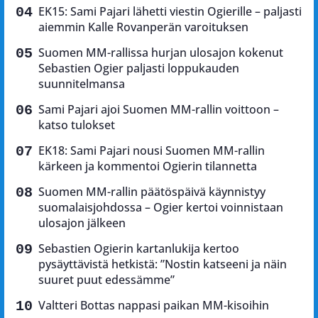
EK15: Sami Pajari lähetti viestin Ogierille – paljasti
aiemmin Kalle Rovanperän varoituksen
Suomen MM-rallissa hurjan ulosajon kokenut
Sebastien Ogier paljasti loppukauden
suunnitelmansa
Sami Pajari ajoi Suomen MM-rallin voittoon –
katso tulokset
EK18: Sami Pajari nousi Suomen MM-rallin
kärkeen ja kommentoi Ogierin tilannetta
Suomen MM-rallin päätöspäivä käynnistyy
suomalaisjohdossa – Ogier kertoi voinnistaan
ulosajon jälkeen
Sebastien Ogierin kartanlukija kertoo
pysäyttävistä hetkistä: ”Nostin katseeni ja näin
suuret puut edessämme”
Valtteri Bottas nappasi paikan MM-kisoihin