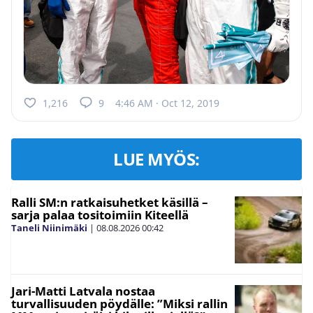
1,216
9
4:46 AM · Oct 12, 2019
LUE MYÖS:
Ralli SM:n ratkaisuhetket käsillä –
sarja palaa tositoimiin Kiteellä
Taneli Niinimäki
|
08.08.2026
00:42
Jari-Matti Latvala nostaa
turvallisuuden pöydälle: ”Miksi rallin