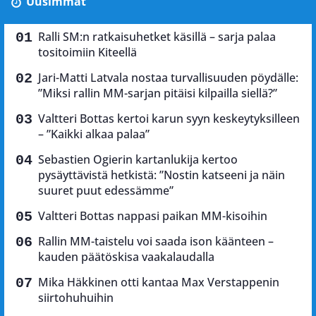
Uusimmat
Ralli SM:n ratkaisuhetket käsillä – sarja palaa
tositoimiin Kiteellä
Jari-Matti Latvala nostaa turvallisuuden pöydälle:
”Miksi rallin MM-sarjan pitäisi kilpailla siellä?”
Valtteri Bottas kertoi karun syyn keskeytyksilleen
– ”Kaikki alkaa palaa”
Sebastien Ogierin kartanlukija kertoo
pysäyttävistä hetkistä: ”Nostin katseeni ja näin
suuret puut edessämme”
Valtteri Bottas nappasi paikan MM-kisoihin
Rallin MM-taistelu voi saada ison käänteen –
kauden päätöskisa vaakalaudalla
Mika Häkkinen otti kantaa Max Verstappenin
siirtohuhuihin