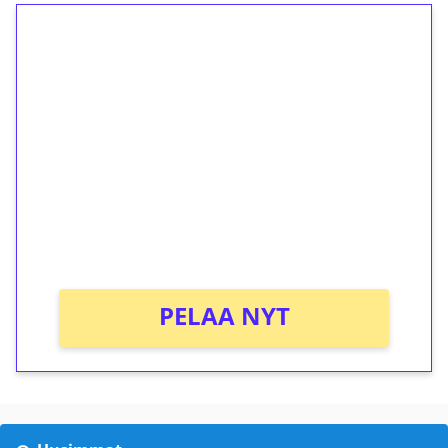
1€ = 10€ arvosta
ilmaiskierroksia ilman
kierrätystä!
Talleta 1€
Saat heti 50 ilmaiskierrosta Tuohi 1000 -
peliin (arvo 0,20€ per kierros)!
Ei kierrätysvaatimusta!
PELAA NYT