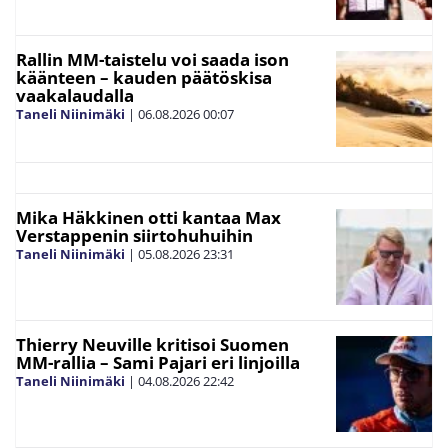
Rallin MM-taistelu voi saada ison
käänteen – kauden päätöskisa
vaakalaudalla
Taneli Niinimäki
|
06.08.2026
00:07
Mika Häkkinen otti kantaa Max
Verstappenin siirtohuhuihin
Taneli Niinimäki
|
05.08.2026
23:31
Thierry Neuville kritisoi Suomen
MM-rallia – Sami Pajari eri linjoilla
Taneli Niinimäki
|
04.08.2026
22:42