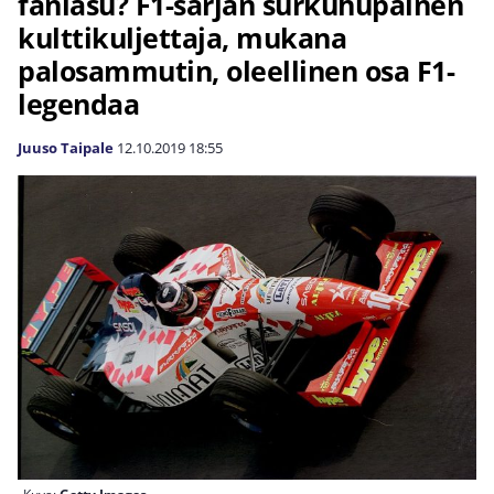
faniasu? F1-sarjan surkuhupainen
kulttikuljettaja, mukana
palosammutin, oleellinen osa F1-
legendaa
Juuso Taipale
12.10.2019
18:55