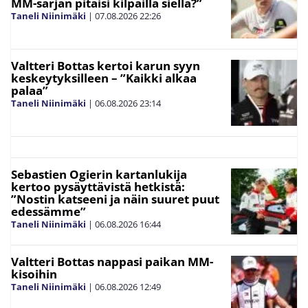
MM-sarjan pitäisi kilpailla siellä?”
Taneli Niinimäki
|
07.08.2026
22:26
Valtteri Bottas kertoi karun syyn
keskeytyksilleen – ”Kaikki alkaa
palaa”
Taneli Niinimäki
|
06.08.2026
23:14
Sebastien Ogierin kartanlukija
kertoo pysäyttävistä hetkistä:
”Nostin katseeni ja näin suuret puut
edessämme”
Taneli Niinimäki
|
06.08.2026
16:44
Valtteri Bottas nappasi paikan MM-
kisoihin
Taneli Niinimäki
|
06.08.2026
12:49