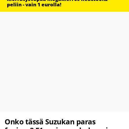
peliin - vain 1 eurolla!
Onko tässä Suzukan paras