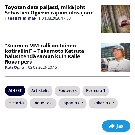
Toyotan data paljasti, mikä johti
Sebastien Ogierin rajuun ulosajoon
Taneli Niinimäki
|
04.08.2026
17:58
”Suomen MM-ralli on toinen
kotirallini” – Takamoto Katsuta
halusi tehdä saman kuin Kalle
Rovanperä
Kati Ojala
|
03.08.2026
20:15
AIHEET
Artikkelit
Footwork
Formula 1
Historia
Inoue Taki
Japanin GP
Unkarin GP
Jaa