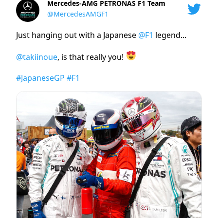
Mercedes-AMG PETRONAS F1 Team
@MercedesAMGF1
Just hanging out with a Japanese
@F1
legend...
@takiinoue
, is that really you!
#JapaneseGP
#F1