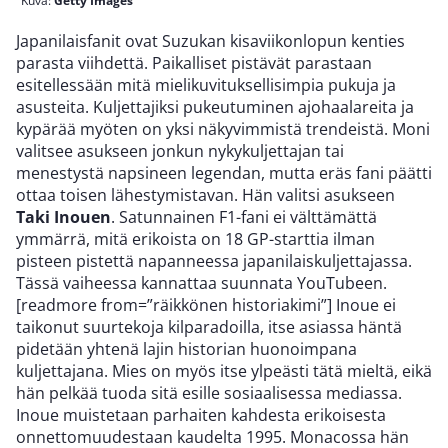
Kuva:
Getty Images
Japanilaisfanit ovat Suzukan kisaviikonlopun kenties
parasta viihdettä. Paikalliset pistävät parastaan
esitellessään mitä mielikuvituksellisimpia pukuja ja
asusteita. Kuljettajiksi pukeutuminen ajohaalareita ja
kypärää myöten on yksi näkyvimmistä trendeistä. Moni
valitsee asukseen jonkun nykykuljettajan tai
menestystä napsineen legendan, mutta eräs fani päätti
ottaa toisen lähestymistavan. Hän valitsi asukseen
Taki Inouen
. Satunnainen F1-fani ei välttämättä
ymmärrä, mitä erikoista on 18 GP-starttia ilman
pisteen pistettä napanneessa japanilaiskuljettajassa.
Tässä vaiheessa kannattaa suunnata YouTubeen.
[readmore from=”räikkönen historiakimi”] Inoue ei
taikonut suurtekoja kilparadoilla, itse asiassa häntä
pidetään yhtenä lajin historian huonoimpana
kuljettajana. Mies on myös itse ylpeästi tätä mieltä, eikä
hän pelkää tuoda sitä esille sosiaalisessa mediassa.
Inoue muistetaan parhaiten kahdesta erikoisesta
onnettomuudestaan kaudelta 1995. Monacossa hän