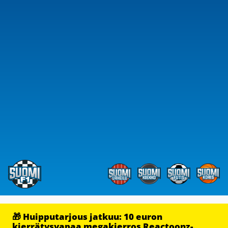
🎁 Huipputarjous jatkuu: 10 euron
kierrätysvapaa megakierros Reactoonz-