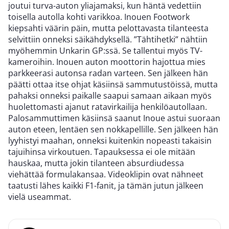
joutui turva-auton yliajamaksi, kun häntä vedettiin
toisella autolla kohti varikkoa. Inouen Footwork
kiepsahti väärin päin, mutta pelottavasta tilanteesta
selvittiin onneksi säikähdyksellä. ”Tähtihetki” nähtiin
myöhemmin Unkarin GP:ssä. Se tallentui myös TV-
kameroihin. Inouen auton moottorin hajottua mies
parkkeerasi autonsa radan varteen. Sen jälkeen hän
päätti ottaa itse ohjat käsiinsä sammutustöissä, mutta
pahaksi onneksi paikalle saapui samaan aikaan myös
huolettomasti ajanut ratavirkailija henkilöautollaan.
Palosammuttimen käsiinsä saanut Inoue astui suoraan
auton eteen, lentäen sen nokkapellille. Sen jälkeen hän
lyyhistyi maahan, onneksi kuitenkin nopeasti takaisin
tajuihinsa virkoutuen. Tapauksessa ei ole mitään
hauskaa, mutta jokin tilanteen absurdiudessa
viehättää formulakansaa. Videoklipin ovat nähneet
taatusti lähes kaikki F1-fanit, ja tämän jutun jälkeen
vielä useammat.