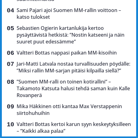
Sami Pajari ajoi Suomen MM-rallin voittoon –
katso tulokset
Sebastien Ogierin kartanlukija kertoo
pysäyttävistä hetkistä: ”Nostin katseeni ja näin
suuret puut edessämme”
Valtteri Bottas nappasi paikan MM-kisoihin
Jari-Matti Latvala nostaa turvallisuuden pöydälle:
”Miksi rallin MM-sarjan pitäisi kilpailla siellä?”
”Suomen MM-ralli on toinen kotirallini” –
Takamoto Katsuta halusi tehdä saman kuin Kalle
Rovanperä
Mika Häkkinen otti kantaa Max Verstappenin
siirtohuhuihin
Valtteri Bottas kertoi karun syyn keskeytyksilleen
– ”Kaikki alkaa palaa”