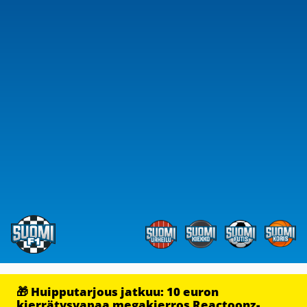
🎁 Huipputarjous jatkuu: 10 euron
kierrätysvapaa megakierros Reactoonz-