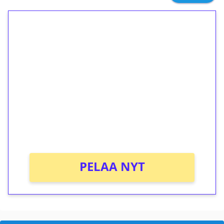
1€ = 10€ arvosta
ilmaiskierroksia ilman
kierrätystä!
Talleta 1€
Saat heti 50 ilmaiskierrosta Tuohi 1000 -
peliin (arvo 0,20€ per kierros)!
Ei kierrätysvaatimusta!
PELAA NYT