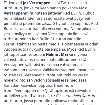
F1-konkari
Jos Verstappen
jakoi Twitter-tilillään
uutisjutun, jonka mukaan hänen poikansa
Max
Verstappenin
huhutaan jättävän Red Bullin. Huhut
hollantilaistähden uran suunnasta ovat pysyneet
pinnalla jo pitemmän aikaa. 21-vuotiaan sopimus Red
Bullin kanssa on katkolla ensi vuonna. Viime aikoina
vettä myllyyn on lisännyt Verstappenin ilmiselvä
turhautuminen Red Bullin F1-auton vauhtiin.
Formulatähti sanoi vasta medialle pitäneensä vuoden
vuoden autoa nykyistä parempana. Myös Red Bullin
johtoportaan veteraani
Helmut Marko
myönsi
valmistautuvansa siihen mahdollisuuteen, että
Verstappen vaihtaisi maisemaa vahvemman
työnantajan toivossa. Vaikka Verstappenit ovat itse
toistaiseksi kieltäneet siirtohuhut, teki Jos varsin
mielenkiintoisen vedon sosiaalisessa mediassa
Kanadan kisaviikonloppuna. [readmore
from=”verstappen max”] Tähtipilotin isä retwiittasi, eli
uudelleenjakoi Twitterissä
La Gazzetta dello Sportin
uutisjutun, jossa puhuttiin poikansa mahdollisesta