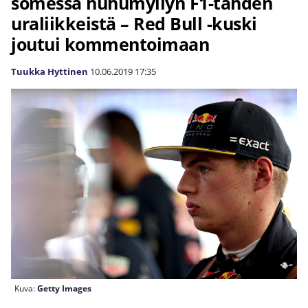
somessa huhumyllyn F1-tähden
uraliikkeistä – Red Bull -kuski
joutui kommentoimaan
Tuukka Hyttinen
10.06.2019
17:35
Kuva:
Getty Images