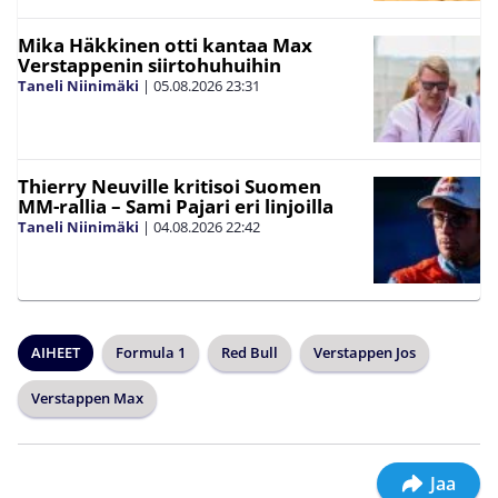
Mika Häkkinen otti kantaa Max
Verstappenin siirtohuhuihin
Taneli Niinimäki
|
05.08.2026
23:31
Thierry Neuville kritisoi Suomen
MM-rallia – Sami Pajari eri linjoilla
Taneli Niinimäki
|
04.08.2026
22:42
AIHEET
Formula 1
Red Bull
Verstappen Jos
Verstappen Max
Jaa