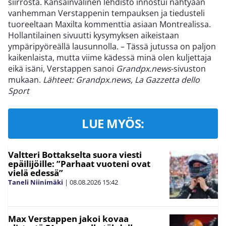
siirrosta. Kansainvälinen lehdistö innostui nähtyään
vanhemman Verstappenin tempauksen ja tiedusteli
tuoreeltaan Maxilta kommenttia asiaan Montrealissa.
Hollantilainen sivuutti kysymyksen aikeistaan
ympäripyöreällä lausunnolla. – Tässä jutussa on paljon
kaikenlaista, mutta viime kädessä minä olen kuljettaja
eikä isäni, Verstappen sanoi
Grandpx.news
-sivuston
mukaan.
Lähteet: Grandpx.news, La Gazzetta dello
Sport
LUE MYÖS:
Valtteri Bottakselta suora viesti
epäilijöille: ”Parhaat vuoteni ovat
vielä edessä”
Taneli Niinimäki
|
08.08.2026
15:42
Max Verstappen jakoi kovaa