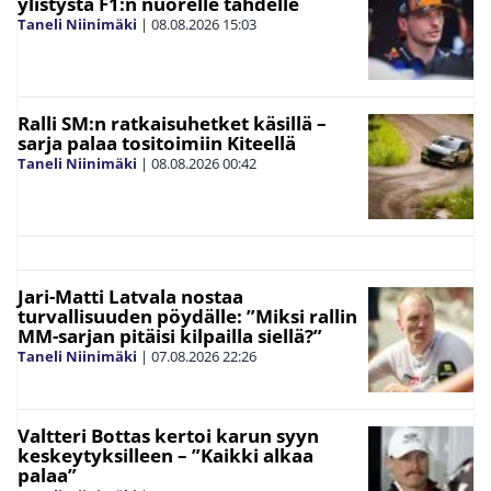
ylistystä F1:n nuorelle tähdelle
Taneli Niinimäki
|
08.08.2026
15:03
Ralli SM:n ratkaisuhetket käsillä –
sarja palaa tositoimiin Kiteellä
Taneli Niinimäki
|
08.08.2026
00:42
Jari-Matti Latvala nostaa
turvallisuuden pöydälle: ”Miksi rallin
MM-sarjan pitäisi kilpailla siellä?”
Taneli Niinimäki
|
07.08.2026
22:26
Valtteri Bottas kertoi karun syyn
keskeytyksilleen – ”Kaikki alkaa
palaa”