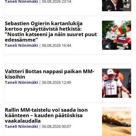
Taneli Niinimäki
|
06.08.2026
23:14
Sebastien Ogierin kartanlukija
kertoo pysäyttävistä hetkistä:
”Nostin katseeni ja näin suuret puut
edessämme”
Taneli Niinimäki
|
06.08.2026
16:44
Valtteri Bottas nappasi paikan MM-
kisoihin
Taneli Niinimäki
|
06.08.2026
12:49
Rallin MM-taistelu voi saada ison
käänteen – kauden päätöskisa
vaakalaudalla
Taneli Niinimäki
|
06.08.2026
00:07