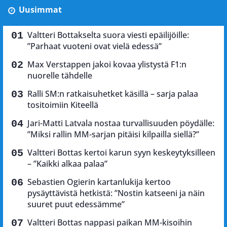
Uusimmat
Valtteri Bottakselta suora viesti epäilijöille:
”Parhaat vuoteni ovat vielä edessä”
Max Verstappen jakoi kovaa ylistystä F1:n
nuorelle tähdelle
Ralli SM:n ratkaisuhetket käsillä – sarja palaa
tositoimiin Kiteellä
Jari-Matti Latvala nostaa turvallisuuden pöydälle:
”Miksi rallin MM-sarjan pitäisi kilpailla siellä?”
Valtteri Bottas kertoi karun syyn keskeytyksilleen
– ”Kaikki alkaa palaa”
Sebastien Ogierin kartanlukija kertoo
pysäyttävistä hetkistä: ”Nostin katseeni ja näin
suuret puut edessämme”
Valtteri Bottas nappasi paikan MM-kisoihin