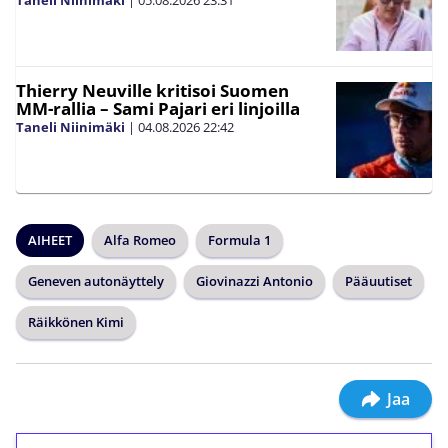
Thierry Neuville kritisoi Suomen
MM-rallia – Sami Pajari eri linjoilla
Taneli Niinimäki
|
04.08.2026
22:42
AIHEET
Alfa Romeo
Formula 1
Geneven autonäyttely
Giovinazzi Antonio
Pääuutiset
Räikkönen Kimi
Jaa