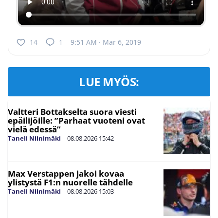
14
1
9:51 AM · Mar 6, 2019
LUE MYÖS:
Valtteri Bottakselta suora viesti
epäilijöille: ”Parhaat vuoteni ovat
vielä edessä”
Taneli Niinimäki
|
08.08.2026
15:42
Max Verstappen jakoi kovaa
ylistystä F1:n nuorelle tähdelle
Taneli Niinimäki
|
08.08.2026
15:03