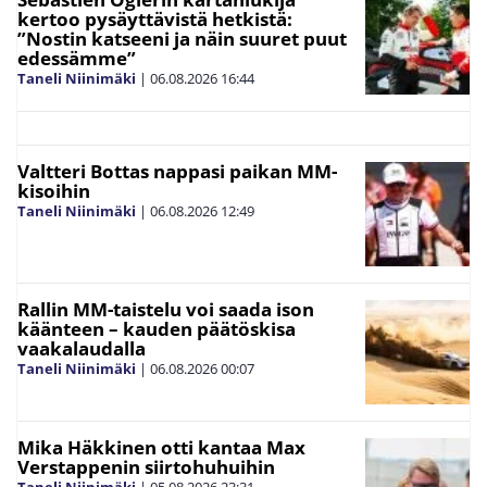
kertoo pysäyttävistä hetkistä:
”Nostin katseeni ja näin suuret puut
edessämme”
Taneli Niinimäki
|
06.08.2026
16:44
Valtteri Bottas nappasi paikan MM-
kisoihin
Taneli Niinimäki
|
06.08.2026
12:49
Rallin MM-taistelu voi saada ison
käänteen – kauden päätöskisa
vaakalaudalla
Taneli Niinimäki
|
06.08.2026
00:07
Mika Häkkinen otti kantaa Max
Verstappenin siirtohuhuihin
Taneli Niinimäki
|
05.08.2026
23:31