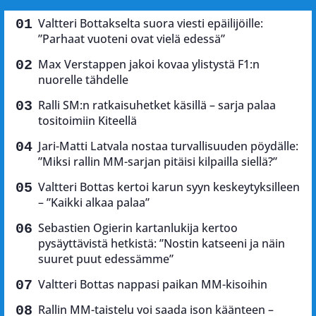
Valtteri Bottakselta suora viesti epäilijöille:
”Parhaat vuoteni ovat vielä edessä”
Max Verstappen jakoi kovaa ylistystä F1:n
nuorelle tähdelle
Ralli SM:n ratkaisuhetket käsillä – sarja palaa
tositoimiin Kiteellä
Jari-Matti Latvala nostaa turvallisuuden pöydälle:
”Miksi rallin MM-sarjan pitäisi kilpailla siellä?”
Valtteri Bottas kertoi karun syyn keskeytyksilleen
– ”Kaikki alkaa palaa”
Sebastien Ogierin kartanlukija kertoo
pysäyttävistä hetkistä: ”Nostin katseeni ja näin
suuret puut edessämme”
Valtteri Bottas nappasi paikan MM-kisoihin
Rallin MM-taistelu voi saada ison käänteen –