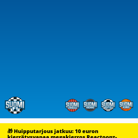
🎁 Huipputarjous jatkuu: 10 euron
kierrätysvapaa megakierros Reactoonz-