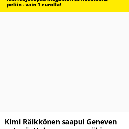
peliin - vain 1 eurolla!
Kimi Räikkönen saapui Geneven