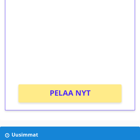
1€ = 10€ arvosta
ilmaiskierroksia ilman
kierrätystä!
Talleta 1€
Saat heti 50 ilmaiskierrosta Tuohi 1000 -
peliin (arvo 0,20€ per kierros)!
Ei kierrätysvaatimusta!
PELAA NYT
Uusimmat