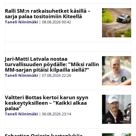
Ralli SM:n ratkaisuhetket käsillä –
sarja palaa tositoimiin Kiteellä
Taneli Niinimäki
|
08.08.2026
00:42
Jari-Matti Latvala nostaa
turvallisuuden pöydälle: ”Miksi rallin
MM-sarjan pitäisi kilpailla siellä?”
Taneli Niinimäki
|
07.08.2026
22:26
Valtteri Bottas kertoi karun syyn
keskeytyksilleen – ”Kaikki alkaa
palaa”
Taneli Niinimäki
|
06.08.2026
23:14
Sebastien Ogierin kartanlukija