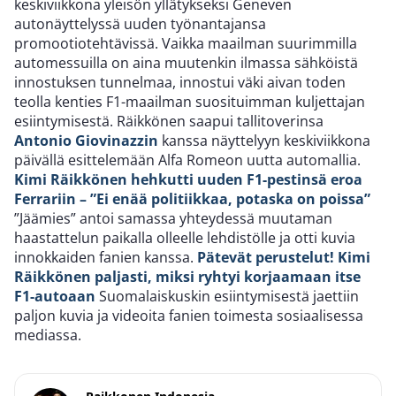
keskiviikkona yleisön yllätykseksi Geneven
autonäyttelyssä uuden työnantajansa
promootiotehtävissä. Vaikka maailman suurimmilla
automessuilla on aina muutenkin ilmassa sähköistä
innostuksen tunnelmaa, innostui väki aivan toden
teolla kenties F1-maailman suosituimman kuljettajan
esiintymisestä. Räikkönen saapui tallitoverinsa
Antonio Giovinazzin
kanssa näyttelyyn keskiviikkona
päivällä esittelemään Alfa Romeon uutta automallia.
Kimi Räikkönen hehkutti uuden F1-pestinsä eroa
Ferrariin – ”Ei enää politiikkaa, potaska on poissa”
”Jäämies” antoi samassa yhteydessä muutaman
haastattelun paikalla olleelle lehdistölle ja otti kuvia
innokkaiden fanien kanssa.
Pätevät perustelut! Kimi
Räikkönen paljasti, miksi ryhtyi korjaamaan itse
F1-autoaan
Suomalaiskuskin esiintymisestä jaettiin
paljon kuvia ja videoita fanien toimesta sosiaalisessa
mediassa.