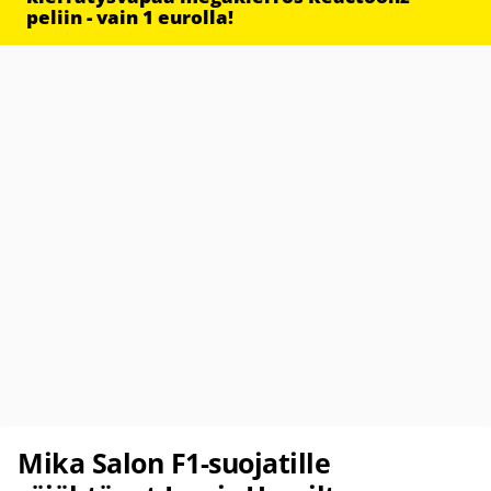
peliin - vain 1 eurolla!
Mika Salon F1-suojatille