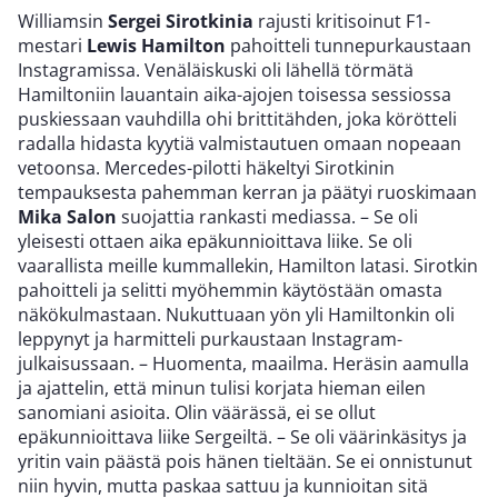
Williamsin
Sergei Sirotkinia
rajusti kritisoinut F1-
mestari
Lewis Hamilton
pahoitteli tunnepurkaustaan
Instagramissa. Venäläiskuski oli lähellä törmätä
Hamiltoniin lauantain aika-ajojen toisessa sessiossa
puskiessaan vauhdilla ohi brittitähden, joka körötteli
radalla hidasta kyytiä valmistautuen omaan nopeaan
vetoonsa. Mercedes-pilotti häkeltyi Sirotkinin
tempauksesta pahemman kerran ja päätyi ruoskimaan
Mika Salon
suojattia rankasti mediassa. – Se oli
yleisesti ottaen aika epäkunnioittava liike. Se oli
vaarallista meille kummallekin, Hamilton latasi. Sirotkin
pahoitteli ja selitti myöhemmin käytöstään omasta
näkökulmastaan. Nukuttuaan yön yli Hamiltonkin oli
leppynyt ja harmitteli purkaustaan Instagram-
julkaisussaan. – Huomenta, maailma. Heräsin aamulla
ja ajattelin, että minun tulisi korjata hieman eilen
sanomiani asioita. Olin väärässä, ei se ollut
epäkunnioittava liike Sergeiltä. – Se oli väärinkäsitys ja
yritin vain päästä pois hänen tieltään. Se ei onnistunut
niin hyvin, mutta paskaa sattuu ja kunnioitan sitä