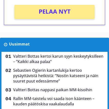
PELAA NYT
Uusimmat
Valtteri Bottas kertoi karun syyn keskeytyksilleen
– ”Kaikki alkaa palaa”
Sebastien Ogierin kartanlukija kertoo
pysäyttävistä hetkistä: ”Nostin katseeni ja näin
suuret puut edessämme”
Valtteri Bottas nappasi paikan MM-kisoihin
Rallin MM-taistelu voi saada ison käänteen –
kauden päätöskisa vaakalaudalla