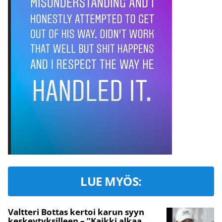
LUE MYÖS:
Valtteri Bottas kertoi karun syyn
keskeytyksilleen – ”Kaikki alkaa