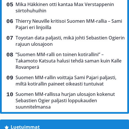
Mika Häkkinen otti kantaa Max Verstappenin
siirtohuhuihin
Thierry Neuville kritisoi Suomen MM-rallia – Sami
Pajari eri linjoilla
Toyotan data paljasti, mikä johti Sebastien Ogierin
rajuun ulosajoon
”Suomen MM-ralli on toinen kotirallini” –
Takamoto Katsuta halusi tehdä saman kuin Kalle
Rovanperä
Suomen MM-rallin voittaja Sami Pajari paljasti,
miltä kotirallin paineet oikeasti tuntuivat
Suomen MM-rallissa hurjan ulosajon kokenut
Sebastien Ogier paljasti loppukauden
suunnitelmansa
Luetuimmat