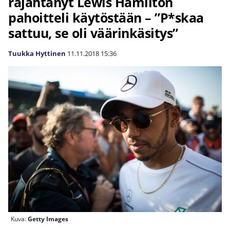
räjähtänyt Lewis Hamilton
pahoitteli käytöstään – ”P*skaa
sattuu, se oli väärinkäsitys”
Tuukka Hyttinen
11.11.2018
15:36
Kuva:
Getty Images