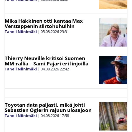
Mika Häkkinen otti kantaa Max
Verstappenin siirtohuhuihin
Taneli Niinimäki
|
05.08.2026
23:31
Thierry Neuville kritisoi Suomen
MM-rallia – Sami Pajari eri linjoilla
Taneli Niinimäki
|
04.08.2026
22:42
Toyotan data paljasti, mikä johti
Sebastien Ogierin rajuun ulosajoon
Taneli Niinimäki
|
04.08.2026
17:58