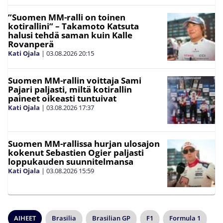
”Suomen MM-ralli on toinen
kotirallini” – Takamoto Katsuta
halusi tehdä saman kuin Kalle
Rovanperä
Kati Ojala
|
03.08.2026
20:15
Suomen MM-rallin voittaja Sami
Pajari paljasti, miltä kotirallin
paineet oikeasti tuntuivat
Kati Ojala
|
03.08.2026
17:37
Suomen MM-rallissa hurjan ulosajon
kokenut Sebastien Ogier paljasti
loppukauden suunnitelmansa
Kati Ojala
|
03.08.2026
15:59
AIHEET
Brasilia
Brasilian GP
F1
Formula 1