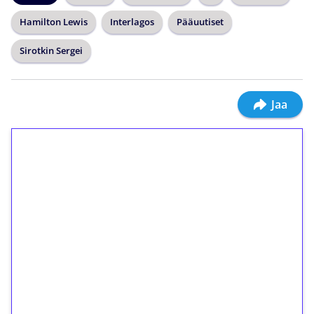
Hamilton Lewis
Interlagos
Pääuutiset
Sirotkin Sergei
Jaa
1€ = 10€ arvosta
ilmaiskierroksia ilman
kierrätystä!
Talleta 1€
Saat heti 50 ilmaiskierrosta Tuohi 1000 -
peliin (arvo 0,20€ per kierros)!
Ei kierrätysvaatimusta!