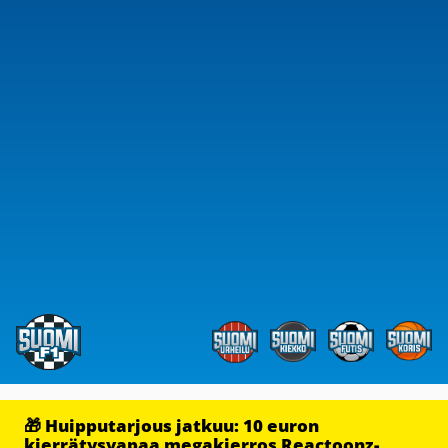
🎁 Huipputarjous jatkuu: 10 euron
kierrätysvapaa megakierros Reactoonz-