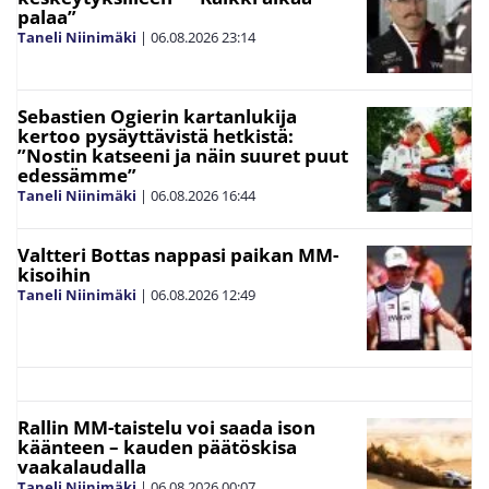
palaa”
Taneli Niinimäki
|
06.08.2026
23:14
Sebastien Ogierin kartanlukija
kertoo pysäyttävistä hetkistä:
”Nostin katseeni ja näin suuret puut
edessämme”
Taneli Niinimäki
|
06.08.2026
16:44
Valtteri Bottas nappasi paikan MM-
kisoihin
Taneli Niinimäki
|
06.08.2026
12:49
Rallin MM-taistelu voi saada ison
käänteen – kauden päätöskisa
vaakalaudalla
Taneli Niinimäki
|
06.08.2026
00:07