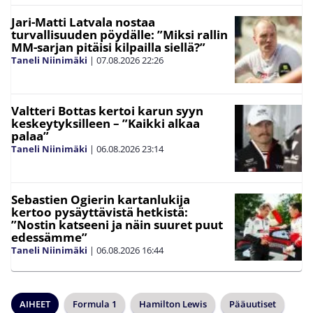
Jari-Matti Latvala nostaa
turvallisuuden pöydälle: ”Miksi rallin
MM-sarjan pitäisi kilpailla siellä?”
Taneli Niinimäki
|
07.08.2026
22:26
Valtteri Bottas kertoi karun syyn
keskeytyksilleen – ”Kaikki alkaa
palaa”
Taneli Niinimäki
|
06.08.2026
23:14
Sebastien Ogierin kartanlukija
kertoo pysäyttävistä hetkistä:
”Nostin katseeni ja näin suuret puut
edessämme”
Taneli Niinimäki
|
06.08.2026
16:44
AIHEET
Formula 1
Hamilton Lewis
Pääuutiset