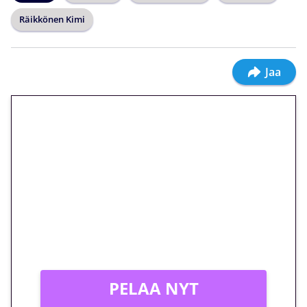
Räikkönen Kimi
Jaa
🎁 Huipputarjous jatkuu: 10
euron kierrätysvapaa
megakierros Reactoonz-
peliin – vain 1 eurolla!
Peli: Reactoonz
Vain uusille asiakkaille!
PELAA NYT