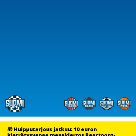
🎁 Huipputarjous jatkuu: 10 euron
kierrätysvapaa megakierros Reactoonz-