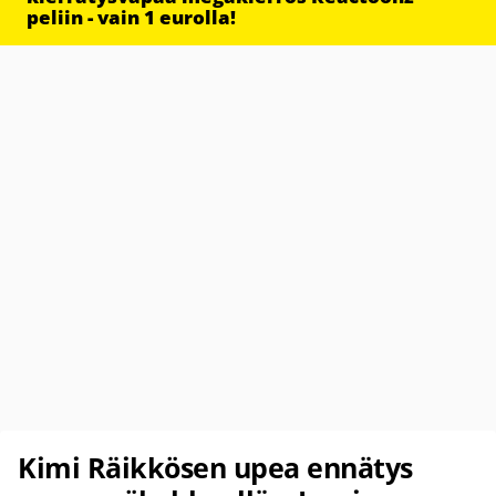
peliin - vain 1 eurolla!
Kimi Räikkösen upea ennätys