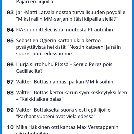
Pajari eri linjoilla
Jari-Matti Latvala nostaa turvallisuuden pöydälle:
”Miksi rallin MM-sarjan pitäisi kilpailla siellä?”
FIA suunnittelee isoa muutosta F1-autoihin
Sebastien Ogierin kartanlukija kertoo
pysäyttävistä hetkistä: ”Nostin katseeni ja näin
suuret puut edessämme”
Hurja siirtohuhu F1:ssä – Sergio Perez pois
Cadillacilta?
Valtteri Bottas nappasi paikan MM-kisoihin
Valtteri Bottas kertoi karun syyn keskeytyksilleen
– ”Kaikki alkaa palaa”
Valtteri Bottakselta suora viesti epäilijöille:
”Parhaat vuoteni ovat vielä edessä”
Mika Häkkinen otti kantaa Max Verstappenin
siirtohuhuihin