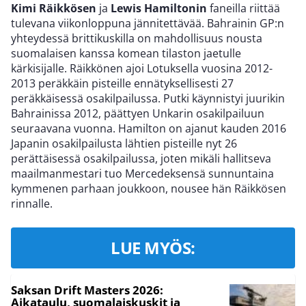
Kimi Räikkösen
ja
Lewis Hamiltonin
faneilla riittää
tulevana viikonloppuna jännitettävää. Bahrainin GP:n
yhteydessä brittikuskilla on mahdollisuus nousta
suomalaisen kanssa komean tilaston jaetulle
kärkisijalle. Räikkönen ajoi Lotuksella vuosina 2012-
2013 peräkkäin pisteille ennätyksellisesti 27
peräkkäisessä osakilpailussa. Putki käynnistyi juurikin
Bahrainissa 2012, päättyen Unkarin osakilpailuun
seuraavana vuonna. Hamilton on ajanut kauden 2016
Japanin osakilpailusta lähtien pisteille nyt 26
perättäisessä osakilpailussa, joten mikäli hallitseva
maailmanmestari tuo Mercedeksensä sunnuntaina
kymmenen parhaan joukkoon, nousee hän Räikkösen
rinnalle.
LUE MYÖS:
Saksan Drift Masters 2026:
Aikataulu, suomalaiskuskit ja