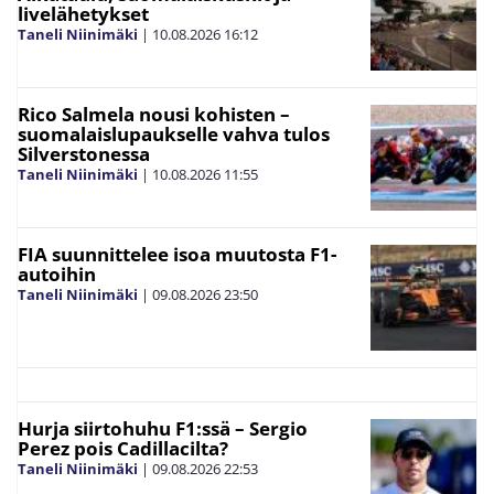
livelähetykset
Taneli Niinimäki
|
10.08.2026
16:12
Rico Salmela nousi kohisten –
suomalaislupaukselle vahva tulos
Silverstonessa
Taneli Niinimäki
|
10.08.2026
11:55
FIA suunnittelee isoa muutosta F1-
autoihin
Taneli Niinimäki
|
09.08.2026
23:50
Hurja siirtohuhu F1:ssä – Sergio
Perez pois Cadillacilta?
Taneli Niinimäki
|
09.08.2026
22:53