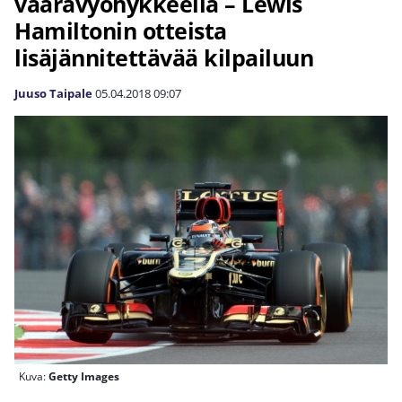
vaaravyöhykkeellä – Lewis
Hamiltonin otteista
lisäjännitettävää kilpailuun
Juuso Taipale
05.04.2018
09:07
Kuva:
Getty Images