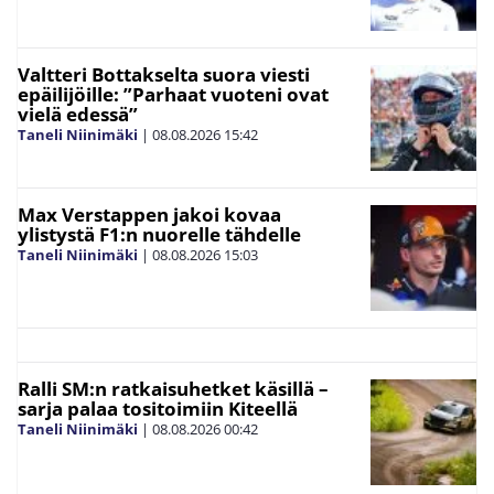
Valtteri Bottakselta suora viesti
epäilijöille: ”Parhaat vuoteni ovat
vielä edessä”
Taneli Niinimäki
|
08.08.2026
15:42
Max Verstappen jakoi kovaa
ylistystä F1:n nuorelle tähdelle
Taneli Niinimäki
|
08.08.2026
15:03
Ralli SM:n ratkaisuhetket käsillä –
sarja palaa tositoimiin Kiteellä
Taneli Niinimäki
|
08.08.2026
00:42