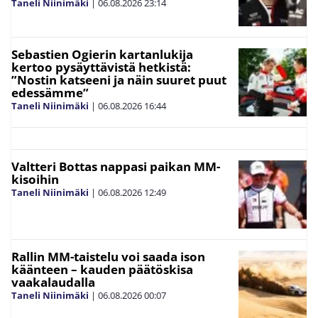
Taneli Niinimäki
|
06.08.2026
23:14
Sebastien Ogierin kartanlukija
kertoo pysäyttävistä hetkistä:
”Nostin katseeni ja näin suuret puut
edessämme”
Taneli Niinimäki
|
06.08.2026
16:44
Valtteri Bottas nappasi paikan MM-
kisoihin
Taneli Niinimäki
|
06.08.2026
12:49
Rallin MM-taistelu voi saada ison
käänteen – kauden päätöskisa
vaakalaudalla
Taneli Niinimäki
|
06.08.2026
00:07