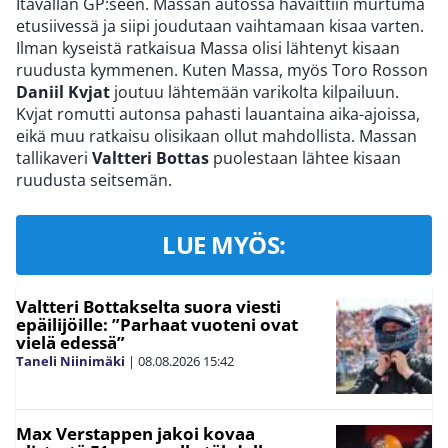
Itävallan GP:seen. Massan autossa havaittiin murtuma
etusiivessä ja siipi joudutaan vaihtamaan kisaa varten.
Ilman kyseistä ratkaisua Massa olisi lähtenyt kisaan
ruudusta kymmenen. Kuten Massa, myös Toro Rosson
Daniil Kvjat
joutuu lähtemään varikolta kilpailuun.
Kvjat romutti autonsa pahasti lauantaina aika-ajoissa,
eikä muu ratkaisu olisikaan ollut mahdollista. Massan
tallikaveri
Valtteri Bottas
puolestaan lähtee kisaan
ruudusta seitsemän.
LUE MYÖS:
Valtteri Bottakselta suora viesti
epäilijöille: ”Parhaat vuoteni ovat
vielä edessä”
Taneli Niinimäki
|
08.08.2026
15:42
Max Verstappen jakoi kovaa