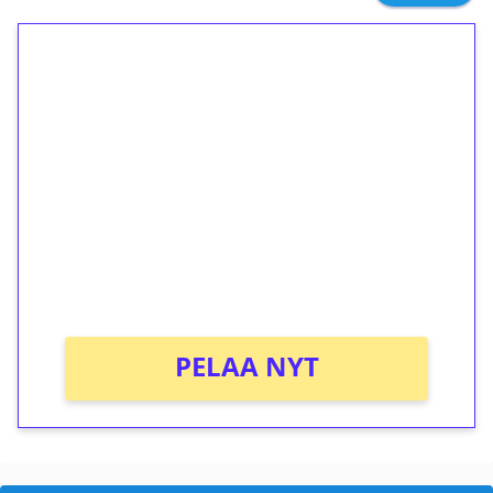
1€ = 10€ arvosta
ilmaiskierroksia ilman
kierrätystä!
Talleta 1€
Saat heti 50 ilmaiskierrosta Tuohi 1000 -
peliin (arvo 0,20€ per kierros)!
Ei kierrätysvaatimusta!
PELAA NYT