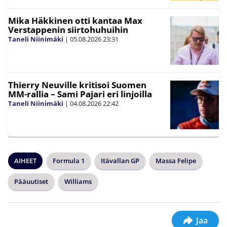
Mika Häkkinen otti kantaa Max
Verstappenin siirtohuhuihin
Taneli Niinimäki
|
05.08.2026
23:31
Thierry Neuville kritisoi Suomen
MM-rallia – Sami Pajari eri linjoilla
Taneli Niinimäki
|
04.08.2026
22:42
AIHEET
Formula 1
Itävallan GP
Massa Felipe
Pääuutiset
Williams
Jaa