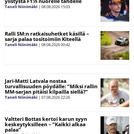
ylistystä F1:n nuorelle tähdelle
Taneli Niinimäki
|
08.08.2026
15:03
Ralli SM:n ratkaisuhetket käsillä –
sarja palaa tositoimiin Kiteellä
Taneli Niinimäki
|
08.08.2026
00:42
Jari-Matti Latvala nostaa
turvallisuuden pöydälle: ”Miksi rallin
MM-sarjan pitäisi kilpailla siellä?”
Taneli Niinimäki
|
07.08.2026
22:26
Valtteri Bottas kertoi karun syyn
keskeytyksilleen – ”Kaikki alkaa
palaa”