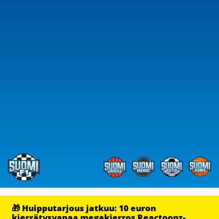
🎁 Huipputarjous jatkuu: 10 euron
kierrätysvapaa megakierros Reactoonz-