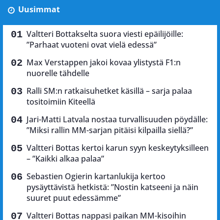
Uusimmat
Valtteri Bottakselta suora viesti epäilijöille:
”Parhaat vuoteni ovat vielä edessä”
Max Verstappen jakoi kovaa ylistystä F1:n
nuorelle tähdelle
Ralli SM:n ratkaisuhetket käsillä – sarja palaa
tositoimiin Kiteellä
Jari-Matti Latvala nostaa turvallisuuden pöydälle:
”Miksi rallin MM-sarjan pitäisi kilpailla siellä?”
Valtteri Bottas kertoi karun syyn keskeytyksilleen
– ”Kaikki alkaa palaa”
Sebastien Ogierin kartanlukija kertoo
pysäyttävistä hetkistä: ”Nostin katseeni ja näin
suuret puut edessämme”
Valtteri Bottas nappasi paikan MM-kisoihin