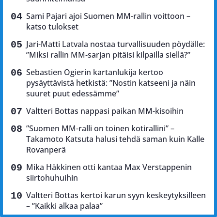
Sami Pajari ajoi Suomen MM-rallin voittoon –
katso tulokset
Jari-Matti Latvala nostaa turvallisuuden pöydälle:
”Miksi rallin MM-sarjan pitäisi kilpailla siellä?”
Sebastien Ogierin kartanlukija kertoo
pysäyttävistä hetkistä: ”Nostin katseeni ja näin
suuret puut edessämme”
Valtteri Bottas nappasi paikan MM-kisoihin
”Suomen MM-ralli on toinen kotirallini” –
Takamoto Katsuta halusi tehdä saman kuin Kalle
Rovanperä
Mika Häkkinen otti kantaa Max Verstappenin
siirtohuhuihin
Valtteri Bottas kertoi karun syyn keskeytyksilleen
– ”Kaikki alkaa palaa”