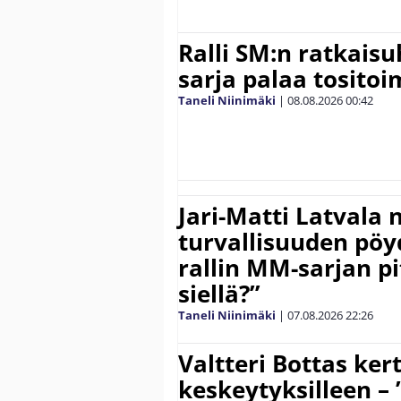
Ralli SM:n ratkaisu
sarja palaa tositoim
Taneli Niinimäki
|
08.08.2026
00:42
Jari-Matti Latvala 
turvallisuuden pöyd
rallin MM-sarjan pit
siellä?”
Taneli Niinimäki
|
07.08.2026
22:26
Valtteri Bottas ker
keskeytyksilleen – 