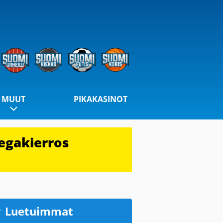
MUUT
PIKAKASINOT
egakierros
Luetuimmat