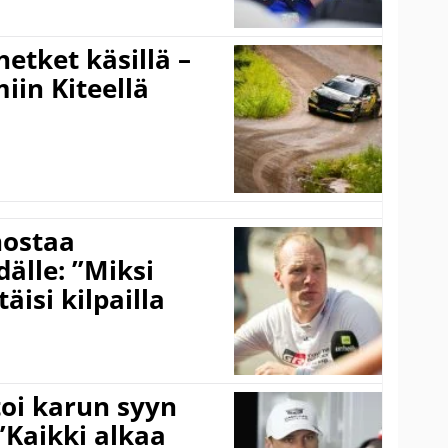
hetket käsillä –
iin Kiteellä
nostaa
älle: ”Miksi
äisi kilpailla
toi karun syyn
”Kaikki alkaa