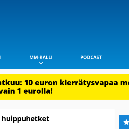
1
MM-RALLI
PODCAST
jatkuu: 10 euron kierrätysvapaa m
vain 1 eurolla!
n huippuhetket