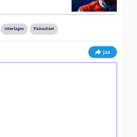
Interlagos
Pääuutiset
Jaa
ilmaiskierroksia ilman
osta Tuohi 1000 -peliin (arvo 0,20€ per