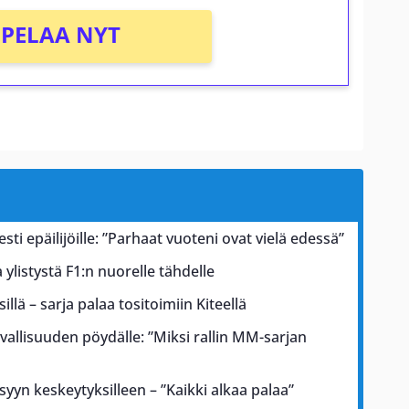
PELAA NYT
esti epäilijöille: ”Parhaat vuoteni ovat vielä edessä”
ylistystä F1:n nuorelle tähdelle
illä – sarja palaa tositoimiin Kiteellä
rvallisuuden pöydälle: ”Miksi rallin MM-sarjan
 syyn keskeytyksilleen – ”Kaikki alkaa palaa”