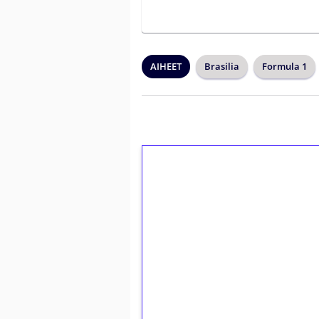
AIHEET
Brasilia
Formula 1
1€ = 10€ arvosta 
kierrätystä!
Talleta 1€
Saat heti 50 ilmaiskierr
kierros)!
Ei kierrätysvaatimusta!