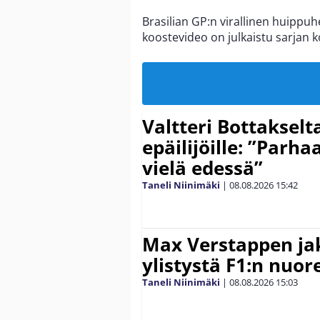
Brasilian GP:n virallinen huippuh
koostevideo on julkaistu sarjan ko
Valtteri Bottakselt
epäilijöille: ”Parha
vielä edessä”
Taneli Niinimäki
|
08.08.2026
15:42
Max Verstappen ja
ylistystä F1:n nuore
Taneli Niinimäki
|
08.08.2026
15:03