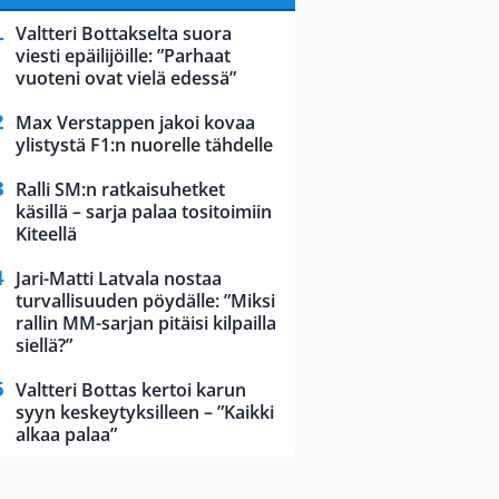
Valtteri Bottakselta suora
viesti epäilijöille: ”Parhaat
vuoteni ovat vielä edessä”
Max Verstappen jakoi kovaa
ylistystä F1:n nuorelle tähdelle
Ralli SM:n ratkaisuhetket
käsillä – sarja palaa tositoimiin
Kiteellä
Jari-Matti Latvala nostaa
turvallisuuden pöydälle: ”Miksi
rallin MM-sarjan pitäisi kilpailla
siellä?”
Valtteri Bottas kertoi karun
syyn keskeytyksilleen – ”Kaikki
alkaa palaa”