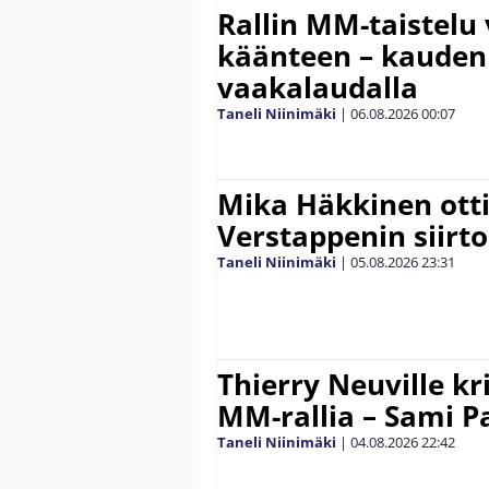
Rallin MM-taistelu 
käänteen – kauden
vaakalaudalla
Taneli Niinimäki
|
06.08.2026
00:07
Mika Häkkinen ott
Verstappenin siirt
Taneli Niinimäki
|
05.08.2026
23:31
Thierry Neuville kr
MM-rallia – Sami Paj
Taneli Niinimäki
|
04.08.2026
22:42