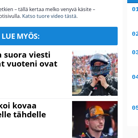
etkien – tällä kertaa melko venyvä käsite –
tisivulla.
Katso tuore video tästä
.
LUE MYÖS:
a suora viesti
at vuoteni ovat
koi kovaa
lle tähdelle