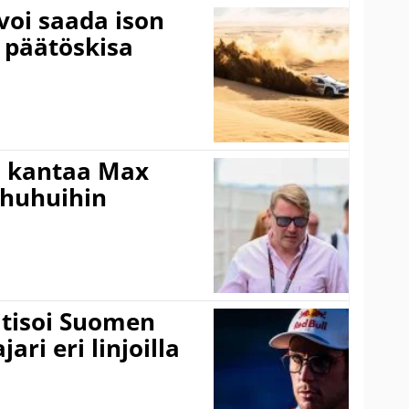
voi saada ison
 päätöskisa
i kantaa Max
ohuhuihin
itisoi Suomen
ari eri linjoilla