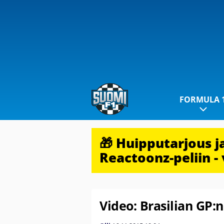
FORMULA 
🎁 Huipputarjous 
Reactoonz-peliin - 
Video: Brasilian GP: