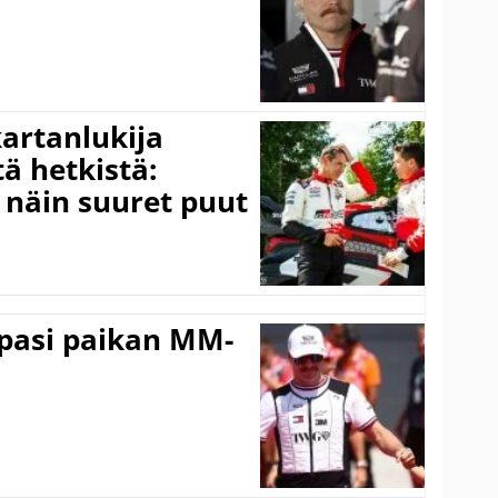
kartanlukija
ä hetkistä:
a näin suuret puut
ppasi paikan MM-