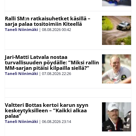
Ralli SM:n ratkaisuhetket käsillä –
sarja palaa tositoimiin Kiteellä
Taneli Niinimäki
|
08.08.2026
00:42
Jari-Matti Latvala nostaa
turvallisuuden pöydälle: ”Miksi rallin
MM-sarjan pitäisi kilpailla siellä?”
Taneli Niinimäki
|
07.08.2026
22:26
Valtteri Bottas kertoi karun syyn
keskeytyksilleen – ”Kaikki alkaa
palaa”
Taneli Niinimäki
|
06.08.2026
23:14