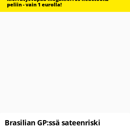
peliin - vain 1 eurolla!
Brasilian GP:ssä sateenriski