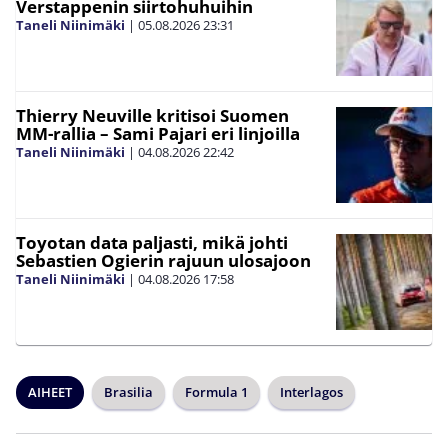
Verstappenin siirtohuhuihin
Taneli Niinimäki
|
05.08.2026
23:31
Thierry Neuville kritisoi Suomen
MM-rallia – Sami Pajari eri linjoilla
Taneli Niinimäki
|
04.08.2026
22:42
Toyotan data paljasti, mikä johti
Sebastien Ogierin rajuun ulosajoon
Taneli Niinimäki
|
04.08.2026
17:58
AIHEET
Brasilia
Formula 1
Interlagos