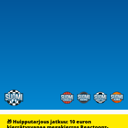
🎁 Huipputarjous jatkuu: 10 euron
kierrätysvapaa megakierros Reactoonz-