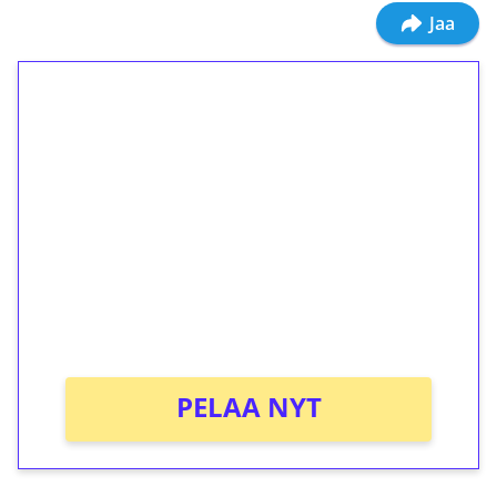
Jaa
1€ = 10€ arvosta
ilmaiskierroksia ilman
kierrätystä!
Talleta 1€
Saat heti 50 ilmaiskierrosta Tuohi 1000 -
peliin (arvo 0,20€ per kierros)!
Ei kierrätysvaatimusta!
PELAA NYT