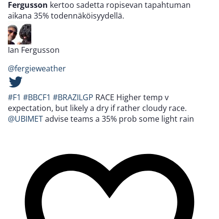
Fergusson
kertoo sadetta ropisevan tapahtuman
aikana 35% todennäköisyydellä.
Ian Fergusson
@fergieweather
#F1
#BBCF1
#BRAZILGP
RACE Higher temp v
expectation, but likely a dry if rather cloudy race.
@UBIMET
advise teams a 35% prob some light rain