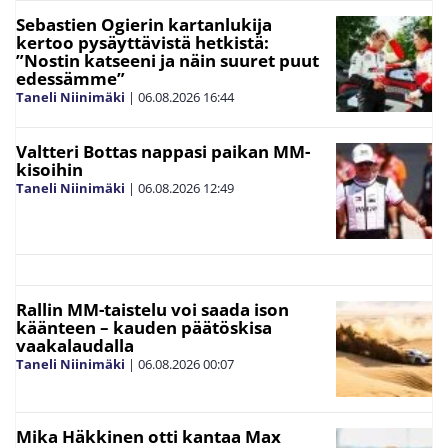
Sebastien Ogierin kartanlukija
kertoo pysäyttävistä hetkistä:
”Nostin katseeni ja näin suuret puut
edessämme”
Taneli Niinimäki
|
06.08.2026
16:44
Valtteri Bottas nappasi paikan MM-
kisoihin
Taneli Niinimäki
|
06.08.2026
12:49
Rallin MM-taistelu voi saada ison
käänteen – kauden päätöskisa
vaakalaudalla
Taneli Niinimäki
|
06.08.2026
00:07
Mika Häkkinen otti kantaa Max