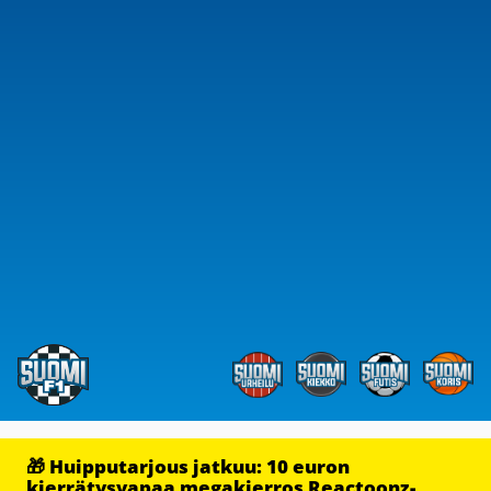
🎁 Huipputarjous jatkuu: 10 euron
kierrätysvapaa megakierros Reactoonz-