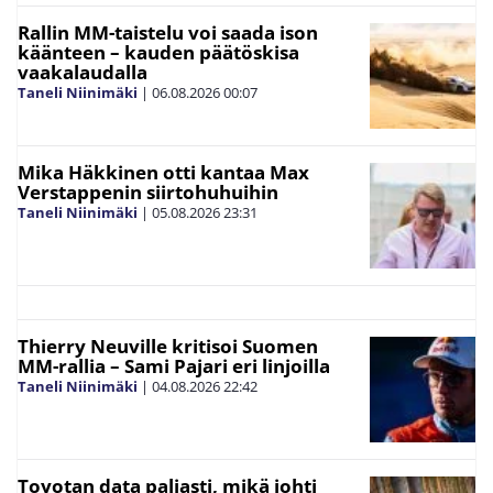
Rallin MM-taistelu voi saada ison
käänteen – kauden päätöskisa
vaakalaudalla
Taneli Niinimäki
|
06.08.2026
00:07
Mika Häkkinen otti kantaa Max
Verstappenin siirtohuhuihin
Taneli Niinimäki
|
05.08.2026
23:31
Thierry Neuville kritisoi Suomen
MM-rallia – Sami Pajari eri linjoilla
Taneli Niinimäki
|
04.08.2026
22:42
Toyotan data paljasti, mikä johti