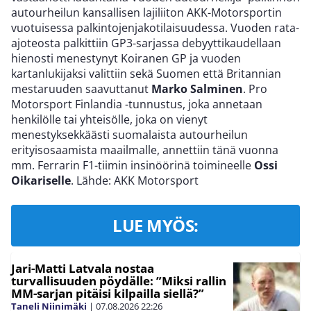
autourheilun kansallisen lajiliiton AKK-Motorsportin
vuotuisessa palkintojenjakotilaisuudessa. Vuoden rata-
ajoteosta palkittiin GP3-sarjassa debyyttikaudellaan
hienosti menestynyt Koiranen GP ja vuoden
kartanlukijaksi valittiin sekä Suomen että Britannian
mestaruuden saavuttanut
Marko Salminen
. Pro
Motorsport Finlandia -tunnustus, joka annetaan
henkilölle tai yhteisölle, joka on vienyt
menestyksekkäästi suomalaista autourheilun
erityisosaamista maailmalle, annettiin tänä vuonna
mm. Ferrarin F1-tiimin insinöörinä toimineelle
Ossi
Oikariselle
. Lähde: AKK Motorsport
LUE MYÖS:
Jari-Matti Latvala nostaa
turvallisuuden pöydälle: ”Miksi rallin
MM-sarjan pitäisi kilpailla siellä?”
Taneli Niinimäki
|
07.08.2026
22:26