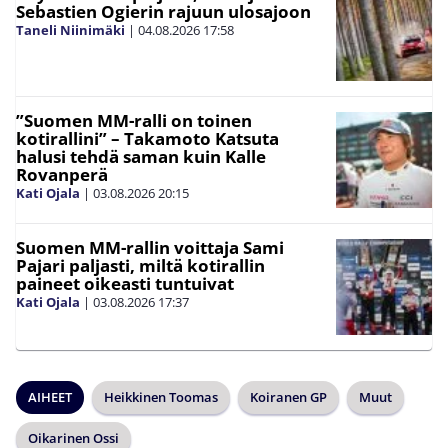
Sebastien Ogierin rajuun ulosajoon
Taneli Niinimäki
|
04.08.2026
17:58
”Suomen MM-ralli on toinen
kotirallini” – Takamoto Katsuta
halusi tehdä saman kuin Kalle
Rovanperä
Kati Ojala
|
03.08.2026
20:15
Suomen MM-rallin voittaja Sami
Pajari paljasti, miltä kotirallin
paineet oikeasti tuntuivat
Kati Ojala
|
03.08.2026
17:37
AIHEET
Heikkinen Toomas
Koiranen GP
Muut
Oikarinen Ossi