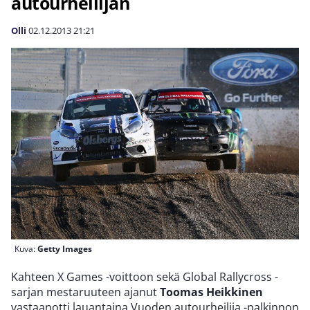
autourheilijan
Olli
02.12.2013
21:21
Kuva:
Getty Images
Kahteen X Games -voittoon sekä Global Rallycross -
sarjan mestaruuteen ajanut
Toomas Heikkinen
vastaanotti lauantaina Vuoden autourheilija -palkinnon