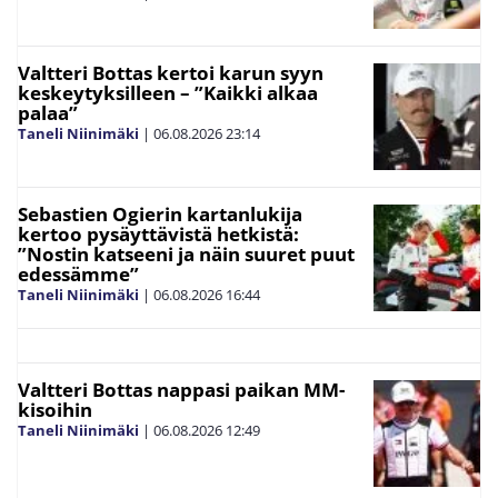
Valtteri Bottas kertoi karun syyn
keskeytyksilleen – ”Kaikki alkaa
palaa”
Taneli Niinimäki
|
06.08.2026
23:14
Sebastien Ogierin kartanlukija
kertoo pysäyttävistä hetkistä:
”Nostin katseeni ja näin suuret puut
edessämme”
Taneli Niinimäki
|
06.08.2026
16:44
Valtteri Bottas nappasi paikan MM-
kisoihin
Taneli Niinimäki
|
06.08.2026
12:49