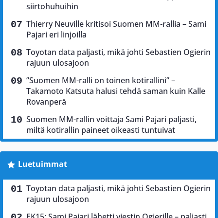
siirtohuhuihin
Thierry Neuville kritisoi Suomen MM-rallia – Sami
Pajari eri linjoilla
Toyotan data paljasti, mikä johti Sebastien Ogierin
rajuun ulosajoon
”Suomen MM-ralli on toinen kotirallini” –
Takamoto Katsuta halusi tehdä saman kuin Kalle
Rovanperä
Suomen MM-rallin voittaja Sami Pajari paljasti,
miltä kotirallin paineet oikeasti tuntuivat
Luetuimmat
Toyotan data paljasti, mikä johti Sebastien Ogierin
rajuun ulosajoon
EK15: Sami Pajari lähetti viestin Ogierille – paljasti