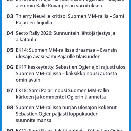
aiemmin Kalle Rovanperän varoituksen
Thierry Neuville kritisoi Suomen MM-rallia – Sami
Pajari eri linjoilla
Secto Rally 2026: Sunnuntain lähtöjärjestys ja
aikataulu
EK14: Suomen MM-rallissa draamaa – Evansin
ulosajo avasi Sami Pajarille tilaisuuden
EK17 keskeytetty: Sebastien Ogier ajoi rajusti ulos
Suomen MM-rallissa – kaksikko nousi autosta
omin avuin
EK18: Sami Pajari nousi Suomen MM-rallin
kärkeen ja kommentoi Ogierin tilannetta
Suomen MM-rallissa hurjan ulosajon kokenut
Sebastien Ogier paljasti loppukauden
suunnitelmansa
EK12: Sami Pajari tykitti pohjat – Sébastien Ogier