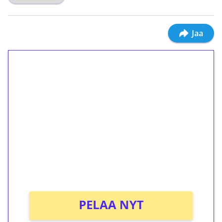
Jaa
1€ = 10€ arvosta
ilmaiskierroksia ilman
kierrätystä!
Talleta 1€
Saat heti 50 ilmaiskierrosta Tuohi 1000 -
peliin (arvo 0,20€ per kierros)!
Ei kierrätysvaatimusta!
PELAA NYT