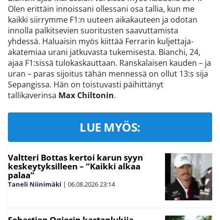
Olen erittäin innoissani ollessani osa tallia, kun me
kaikki siirrymme F1:n uuteen aikakauteen ja odotan
innolla palkitsevien suoritusten saavuttamista
yhdessä. Haluaisin myös kiittää Ferrarin kuljettaja-
akatemiaa urani jatkuvasta tukemisesta. Bianchi, 24,
ajaa F1:sissä tulokaskauttaan. Ranskalaisen kauden – ja
uran – paras sijoitus tähän mennessä on ollut 13:s sija
Sepangissa. Hän on toistuvasti päihittänyt
tallikaverinsa
Max Chiltonin
.
LUE MYÖS:
Valtteri Bottas kertoi karun syyn
keskeytyksilleen – ”Kaikki alkaa
palaa”
Taneli Niinimäki
|
06.08.2026
23:14
Sebastien Ogierin kartanlukija