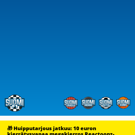
🎁 Huipputarjous jatkuu: 10 euron
kierrätysvapaa megakierros Reactoonz-