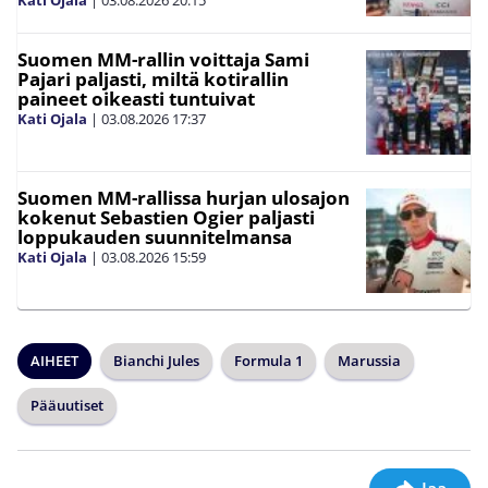
Kati Ojala
|
03.08.2026
20:15
Suomen MM-rallin voittaja Sami
Pajari paljasti, miltä kotirallin
paineet oikeasti tuntuivat
Kati Ojala
|
03.08.2026
17:37
Suomen MM-rallissa hurjan ulosajon
kokenut Sebastien Ogier paljasti
loppukauden suunnitelmansa
Kati Ojala
|
03.08.2026
15:59
AIHEET
Bianchi Jules
Formula 1
Marussia
Pääuutiset