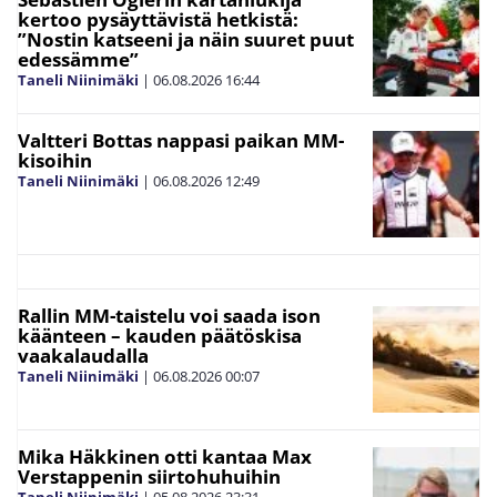
kertoo pysäyttävistä hetkistä:
”Nostin katseeni ja näin suuret puut
edessämme”
Taneli Niinimäki
|
06.08.2026
16:44
Valtteri Bottas nappasi paikan MM-
kisoihin
Taneli Niinimäki
|
06.08.2026
12:49
Rallin MM-taistelu voi saada ison
käänteen – kauden päätöskisa
vaakalaudalla
Taneli Niinimäki
|
06.08.2026
00:07
Mika Häkkinen otti kantaa Max
Verstappenin siirtohuhuihin