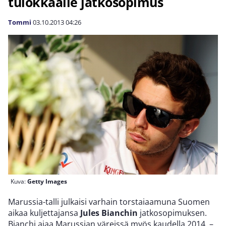
tulokkaalle jatkosopimus
Tommi
03.10.2013
04:26
Kuva:
Getty Images
Marussia-talli julkaisi varhain torstaiaamuna Suomen
aikaa kuljettajansa
Jules Bianchin
jatkosopimuksen.
Bianchi ajaa Marussian väreissä myös kaudella 2014. –