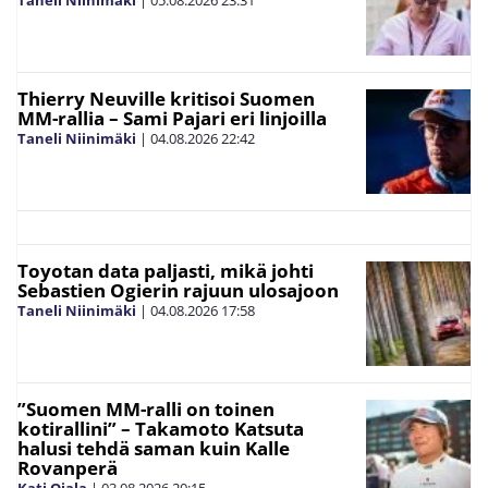
Taneli Niinimäki
|
05.08.2026
23:31
Thierry Neuville kritisoi Suomen
MM-rallia – Sami Pajari eri linjoilla
Taneli Niinimäki
|
04.08.2026
22:42
Toyotan data paljasti, mikä johti
Sebastien Ogierin rajuun ulosajoon
Taneli Niinimäki
|
04.08.2026
17:58
”Suomen MM-ralli on toinen
kotirallini” – Takamoto Katsuta
halusi tehdä saman kuin Kalle
Rovanperä