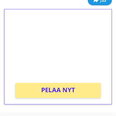
Jaa
1€ = 10€ arvosta
ilmaiskierroksia ilman
kierrätystä!
Talleta 1€
Saat heti 50 ilmaiskierrosta Tuohi 1000 -
peliin (arvo 0,20€ per kierros)!
Ei kierrätysvaatimusta!
PELAA NYT