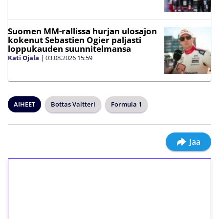
Suomen MM-rallissa hurjan ulosajon
kokenut Sebastien Ogier paljasti
loppukauden suunnitelmansa
Kati Ojala
|
03.08.2026
15:59
AIHEET
Bottas Valtteri
Formula 1
Jaa
1€ = 10€ arvosta
ilmaiskierroksia ilman
kierrätystä!