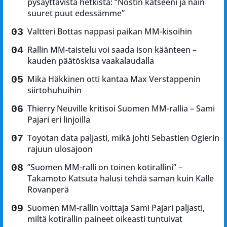
pysäyttävistä hetkistä: ”Nostin katseeni ja näin
suuret puut edessämme”
Valtteri Bottas nappasi paikan MM-kisoihin
Rallin MM-taistelu voi saada ison käänteen –
kauden päätöskisa vaakalaudalla
Mika Häkkinen otti kantaa Max Verstappenin
siirtohuhuihin
Thierry Neuville kritisoi Suomen MM-rallia – Sami
Pajari eri linjoilla
Toyotan data paljasti, mikä johti Sebastien Ogierin
rajuun ulosajoon
”Suomen MM-ralli on toinen kotirallini” –
Takamoto Katsuta halusi tehdä saman kuin Kalle
Rovanperä
Suomen MM-rallin voittaja Sami Pajari paljasti,
miltä kotirallin paineet oikeasti tuntuivat