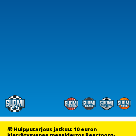
🎁 Huipputarjous jatkuu: 10 euron
kierrätysvapaa megakierros Reactoonz-