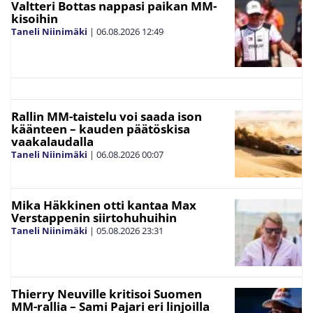
Valtteri Bottas nappasi paikan MM-
kisoihin
Taneli Niinimäki
|
06.08.2026
12:49
Rallin MM-taistelu voi saada ison
käänteen – kauden päätöskisa
vaakalaudalla
Taneli Niinimäki
|
06.08.2026
00:07
Mika Häkkinen otti kantaa Max
Verstappenin siirtohuhuihin
Taneli Niinimäki
|
05.08.2026
23:31
Thierry Neuville kritisoi Suomen
MM-rallia – Sami Pajari eri linjoilla