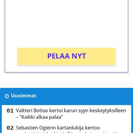
Talleta 1€
Saat heti 50 ilmaiskierrosta Tuohi 1000 -
peliin (arvo 0,20€ per kierros)!
Ei kierrätysvaatimusta!
PELAA NYT
Uusimmat
Valtteri Bottas kertoi karun syyn keskeytyksilleen
– ”Kaikki alkaa palaa”
Sebastien Ogierin kartanlukija kertoo