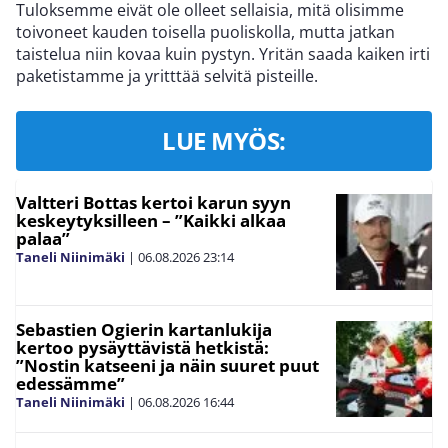
Tuloksemme eivät ole olleet sellaisia, mitä olisimme
toivoneet kauden toisella puoliskolla, mutta jatkan
taistelua niin kovaa kuin pystyn. Yritän saada kaiken irti
paketistamme ja yritttää selvitä pisteille.
LUE MYÖS:
Valtteri Bottas kertoi karun syyn
keskeytyksilleen – ”Kaikki alkaa
palaa”
Taneli Niinimäki
|
06.08.2026
23:14
Sebastien Ogierin kartanlukija
kertoo pysäyttävistä hetkistä:
”Nostin katseeni ja näin suuret puut
edessämme”
Taneli Niinimäki
|
06.08.2026
16:44