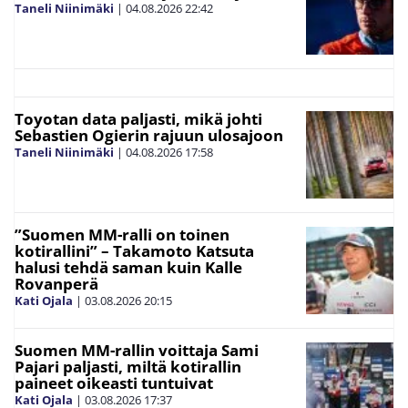
Taneli Niinimäki
|
04.08.2026
22:42
Toyotan data paljasti, mikä johti
Sebastien Ogierin rajuun ulosajoon
Taneli Niinimäki
|
04.08.2026
17:58
”Suomen MM-ralli on toinen
kotirallini” – Takamoto Katsuta
halusi tehdä saman kuin Kalle
Rovanperä
Kati Ojala
|
03.08.2026
20:15
Suomen MM-rallin voittaja Sami
Pajari paljasti, miltä kotirallin
paineet oikeasti tuntuivat
Kati Ojala
|
03.08.2026
17:37