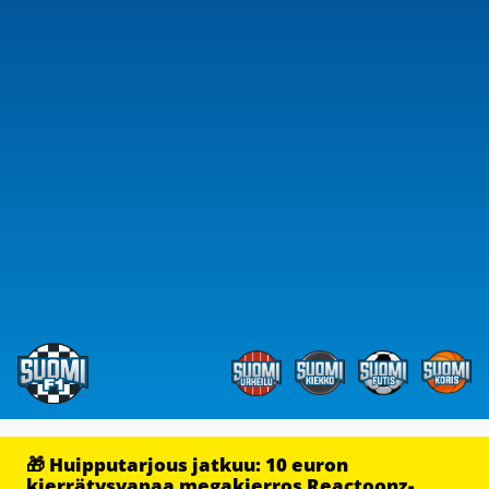
🎁 Huipputarjous jatkuu: 10 euron
kierrätysvapaa megakierros Reactoonz-