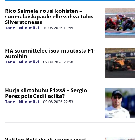
Rico Salmela nousi kohisten –
suomalaislupaukselle vahva tulos
Silverstonessa
Taneli Niinimäki
|
10.08.2026
11:55
FIA suunnittelee isoa muutosta F1-
autoihin
Taneli Niinimäki
|
09.08.2026
23:50
Hurja siirtohuhu F1:ssä – Sergio
Perez pois Cadillacilta?
Taneli Niinimäki
|
09.08.2026
22:53
Valtteri Bottakselta suora viesti