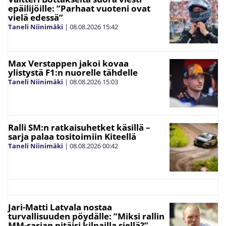
epäilijöille: ”Parhaat vuoteni ovat
vielä edessä”
Taneli Niinimäki
|
08.08.2026
15:42
Max Verstappen jakoi kovaa
ylistystä F1:n nuorelle tähdelle
Taneli Niinimäki
|
08.08.2026
15:03
Ralli SM:n ratkaisuhetket käsillä –
sarja palaa tositoimiin Kiteellä
Taneli Niinimäki
|
08.08.2026
00:42
Jari-Matti Latvala nostaa
turvallisuuden pöydälle: ”Miksi rallin
MM-sarjan pitäisi kilpailla siellä?”