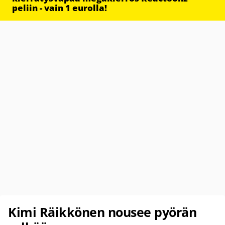
peliin - vain 1 eurolla!
Kimi Räikkönen nousee pyörän