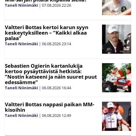
Taneli Niinimäki
|
07.08.2026
22:26
Valtteri Bottas kertoi karun syyn
keskeytyksilleen – ”Kaikki alkaa
palaa”
Taneli Niinimäki
|
06.08.2026
23:14
Sebastien Ogierin kartanlukija
kertoo pysäyttävistä hetkistä:
”Nostin katseeni ja näin suuret puut
edessämme”
Taneli Niinimäki
|
06.08.2026
16:44
Valtteri Bottas nappasi paikan MM-
kisoihin
Taneli Niinimäki
|
06.08.2026
12:49