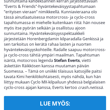
sunnuntaina kahdeksannen kerran järjestettävään
”Everts & Friends”-hyväntekeväisyystapahtumaan
”erityisen vieraan” nimikkeellä. Kunniavieraana olo
tässä ainutlaatuisessa motorcross- ja cyclo-cross
tapahtumassa ei miehelle kuitenkaan riitä: hän nousee
myös itse pyörän selkään ja osallistuu ajoon
sunnuntaina. Hyväntekeväisyysspektaakkeli
järjestetään Horenbergdamin kilparadalla Genkissä ja
sen tarkoitus on kerätä rahaa lasten ja nuorten
hyväntekeväisyyskohteille. Radalle saapuu motorcross-
ja cyclo-cross tähtiä ympäri maailman. Tapahtuman
isäntä, motocross legenda
Stefan Everts
, vietti
äskettäin Räikkösen kanssa muutaman päivän
Suomessa. – Tämä on uniikki tilaisuus katsojille paitsi
tavata Kimi henkilökohtaisesti, myös nähdä, kun hän
liittyy mukaan Cyclo MX-kilpailuun yhdessä belgialaisen
cyclo-cross ajajan kanssa, Everts kertoo
crash.netissä
.
LUE MYÖS: