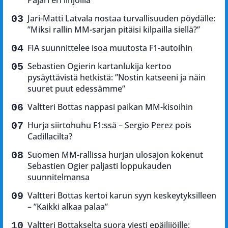
Pajari eri linjoilla
Jari-Matti Latvala nostaa turvallisuuden pöydälle:
”Miksi rallin MM-sarjan pitäisi kilpailla siellä?”
FIA suunnittelee isoa muutosta F1-autoihin
Sebastien Ogierin kartanlukija kertoo
pysäyttävistä hetkistä: ”Nostin katseeni ja näin
suuret puut edessämme”
Valtteri Bottas nappasi paikan MM-kisoihin
Hurja siirtohuhu F1:ssä – Sergio Perez pois
Cadillacilta?
Suomen MM-rallissa hurjan ulosajon kokenut
Sebastien Ogier paljasti loppukauden
suunnitelmansa
Valtteri Bottas kertoi karun syyn keskeytyksilleen
– ”Kaikki alkaa palaa”
Valtteri Bottakselta suora viesti epäilijöille: