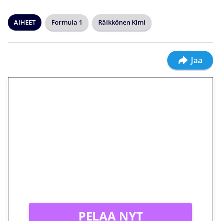
AIHEET
Formula 1
Räikkönen Kimi
Jaa
🎁 Huipputarjous jatkuu: 10
euron kierrätysvapaa
megakierros Reactoonz-
peliin – vain 1 eurolla!
Peli: Reactoonz
Vain uusille asiakkaille!
PELAA NYT