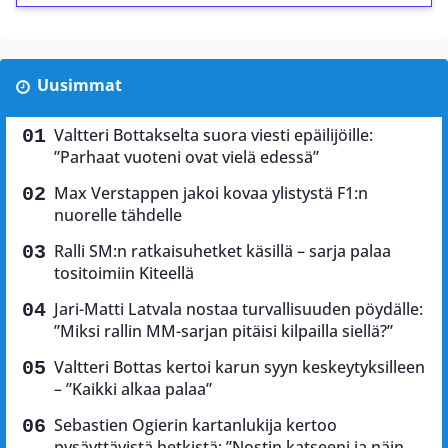
Uusimmat
Valtteri Bottakselta suora viesti epäilijöille:
”Parhaat vuoteni ovat vielä edessä”
Max Verstappen jakoi kovaa ylistystä F1:n
nuorelle tähdelle
Ralli SM:n ratkaisuhetket käsillä – sarja palaa
tositoimiin Kiteellä
Jari-Matti Latvala nostaa turvallisuuden pöydälle:
”Miksi rallin MM-sarjan pitäisi kilpailla siellä?”
Valtteri Bottas kertoi karun syyn keskeytyksilleen
– ”Kaikki alkaa palaa”
Sebastien Ogierin kartanlukija kertoo
pysäyttävistä hetkistä: ”Nostin katseeni ja näin