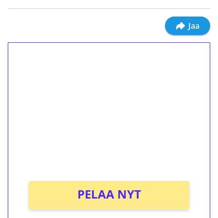
Jaa
1€ = 10€ arvosta
ilmaiskierroksia ilman
kierrätystä!
Talleta 1€
Saat heti 50 ilmaiskierrosta Tuohi 1000 -
peliin (arvo 0,20€ per kierros)!
Ei kierrätysvaatimusta!
PELAA NYT