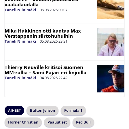
vaakalaudalla
Taneli Niinimäki
|
06.08.2026
00:07
Mika Häkkinen otti kantaa Max
Verstappenin siirtohuhuihin
Taneli Niinimäki
|
05.08.2026
23:31
Thierry Neuville kritisoi Suomen
MM-rallia – Sami Pajari eri linjoilla
Taneli Niinimäki
|
04.08.2026
22:42
AIHEET
Button Jenson
Formula 1
Horner Christian
Pääuutiset
Red Bull