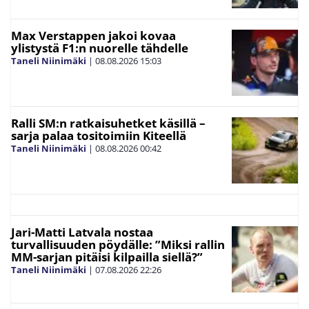
Max Verstappen jakoi kovaa
ylistystä F1:n nuorelle tähdelle
Taneli Niinimäki
|
08.08.2026
15:03
Ralli SM:n ratkaisuhetket käsillä –
sarja palaa tositoimiin Kiteellä
Taneli Niinimäki
|
08.08.2026
00:42
Jari-Matti Latvala nostaa
turvallisuuden pöydälle: ”Miksi rallin
MM-sarjan pitäisi kilpailla siellä?”
Taneli Niinimäki
|
07.08.2026
22:26