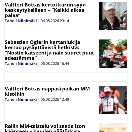
Valtteri Bottas kertoi karun syyn
keskeytyksilleen – ”Kaikki alkaa
palaa”
Taneli Niinimäki
|
06.08.2026
23:14
Sebastien Ogierin kartanlukija
kertoo pysäyttävistä hetkistä:
”Nostin katseeni ja näin suuret puut
edessämme”
Taneli Niinimäki
|
06.08.2026
16:44
Valtteri Bottas nappasi paikan MM-
kisoihin
Taneli Niinimäki
|
06.08.2026
12:49
Rallin MM-taistelu voi saada ison
käänteen – kauden päätöskisa