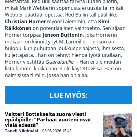
Mestaritalli Red Bull saattaa tarvita uuden pilotin,
mikäli Mark Webberin sopimusta ei uusita tai mikäli
Webber päättää lopettaa. Red Bullin tallipäällikkö
Christian Horner
myönsi aiemmin, että
Kimi
Räikkönen
on potentiaalinen vaihtoehto. Sen sijaan
Horner torppaa
Jenson Buttonin
, joka Hornerin
mukaan on kiinnittynyt McLarenille. – Jenson on
huippu, kun puhutaan joukkuepelaajasta, ihmisestä,
kuljettajasta… hän on tehnyt hienoa työtä urallaan,
Horner viestittää
Guardianille
. – Hän ei ole meidän
listallamme, koska hän ei ole käytettävissä. Hän on
naimisissa tiimiin, jossa hän on ajaa.
LUE MYÖS:
Valtteri Bottakselta suora viesti
epäilijöille: ”Parhaat vuoteni ovat
vielä edessä”
Taneli Niinimäki
|
08.08.2026
15:42