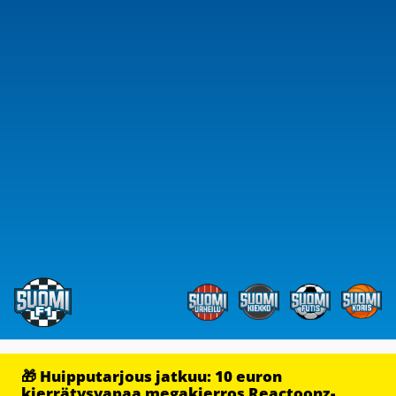
🎁 Huipputarjous jatkuu: 10 euron
kierrätysvapaa megakierros Reactoonz-