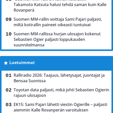
Takamoto Katsuta halusi tehdä saman kuin Kalle
Rovanperä
Suomen MM-rallin voittaja Sami Pajari paljasti,
miltä kotirallin paineet oikeasti tuntuivat
Suomen MM-rallissa hurjan ulosajon kokenut
Sebastien Ogier paljasti loppukauden
suunnitelmansa
Luetuimmat
Ralliradio 2026: Taajuus, lähetysajat, juontajat ja
Bensaa Suonissa
Toyotan data paljasti, mikä johti Sebastien Ogierin
rajuun ulosajoon
EK15: Sami Pajari lähetti viestin Ogierille – paljasti
aiemmin Kalle Rovanperän varoituksen