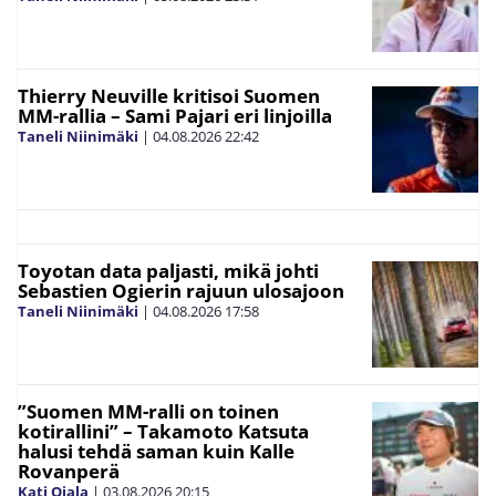
Thierry Neuville kritisoi Suomen
MM-rallia – Sami Pajari eri linjoilla
Taneli Niinimäki
|
04.08.2026
22:42
Toyotan data paljasti, mikä johti
Sebastien Ogierin rajuun ulosajoon
Taneli Niinimäki
|
04.08.2026
17:58
”Suomen MM-ralli on toinen
kotirallini” – Takamoto Katsuta
halusi tehdä saman kuin Kalle
Rovanperä
Kati Ojala
|
03.08.2026
20:15