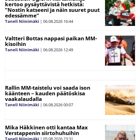
kertoo pysäyttävistä hetkistä:
”Nostin katseeni ja näin suuret puut
edessämme”
Taneli Niinimäki
|
06.08.2026
16:44
Valtteri Bottas nappasi paikan MM-
kisoihin
Taneli Niinimäki
|
06.08.2026
12:49
Rallin MM-taistelu voi saada ison
käänteen – kauden päätöskisa
vaakalaudalla
Taneli Niinimäki
|
06.08.2026
00:07
Mika Häkkinen otti kantaa Max
Verstappenin siirtohuhuihin
Taneli Niinimäki
|
05.08.2026
23:31