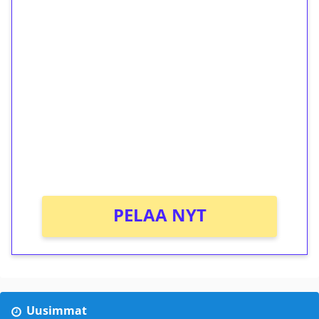
1€ = 10€ arvosta
ilmaiskierroksia ilman
kierrätystä!
Talleta 1€
Saat heti 50 ilmaiskierrosta Tuohi 1000 -
peliin (arvo 0,20€ per kierros)!
Ei kierrätysvaatimusta!
PELAA NYT
Uusimmat