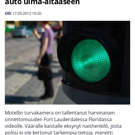
auto uima-altaaseen
Olli
17.05.2013
19:20
Motellin turvakamera on tallentanut harvinaisen
onnettomuuden Fort Lauderdalessa Floridassa
videolle. Väärälle kaistalle eksynyt naishenkilö, josta
poliisi ei ole kertonut tarkempia tietoja, menetti