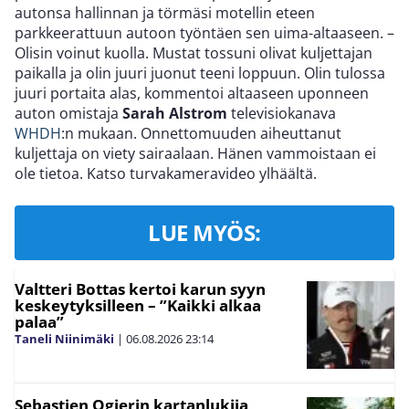
autonsa hallinnan ja törmäsi motellin eteen
parkkeerattuun autoon työntäen sen uima-altaaseen. –
Olisin voinut kuolla. Mustat tossuni olivat kuljettajan
paikalla ja olin juuri juonut teeni loppuun. Olin tulossa
juuri portaita alas, kommentoi altaaseen uponneen
auton omistaja
Sarah Alstrom
televisiokanava
WHDH
:n mukaan. Onnettomuuden aiheuttanut
kuljettaja on viety sairaalaan. Hänen vammoistaan ei
ole tietoa. Katso turvakameravideo ylhäältä.
LUE MYÖS:
Valtteri Bottas kertoi karun syyn
keskeytyksilleen – ”Kaikki alkaa
palaa”
Taneli Niinimäki
|
06.08.2026
23:14
Sebastien Ogierin kartanlukija