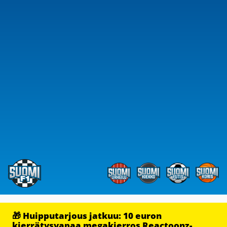
🎁 Huipputarjous jatkuu: 10 euron
kierrätysvapaa megakierros Reactoonz-