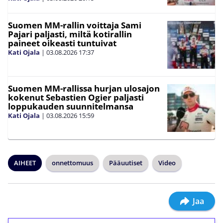
Suomen MM-rallin voittaja Sami
Pajari paljasti, miltä kotirallin
paineet oikeasti tuntuivat
Kati Ojala
|
03.08.2026
17:37
Suomen MM-rallissa hurjan ulosajon
kokenut Sebastien Ogier paljasti
loppukauden suunnitelmansa
Kati Ojala
|
03.08.2026
15:59
AIHEET
onnettomuus
Pääuutiset
Video
Jaa