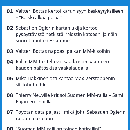
Valtteri Bottas kertoi karun syyn keskeytyksilleen
– ”Kaikki alkaa palaa”
Sebastien Ogierin kartanlukija kertoo
pysäyttävistä hetkistä: ”Nostin katseeni ja näin
suuret puut edessämme”
Valtteri Bottas nappasi paikan MM-kisoihin
Rallin MM-taistelu voi saada ison käänteen –
kauden päätöskisa vaakalaudalla
Mika Häkkinen otti kantaa Max Verstappenin
siirtohuhuihin
Thierry Neuville kritisoi Suomen MM-rallia – Sami
Pajari eri linjoilla
Toyotan data paljasti, mikä johti Sebastien Ogierin
rajuun ulosajoon
”Suomen MM-ralli on toinen kotirallini” –