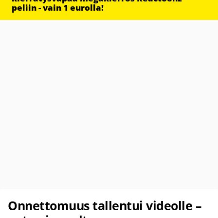
peliin - vain 1 eurolla!
Onnettomuus tallentui videolle –