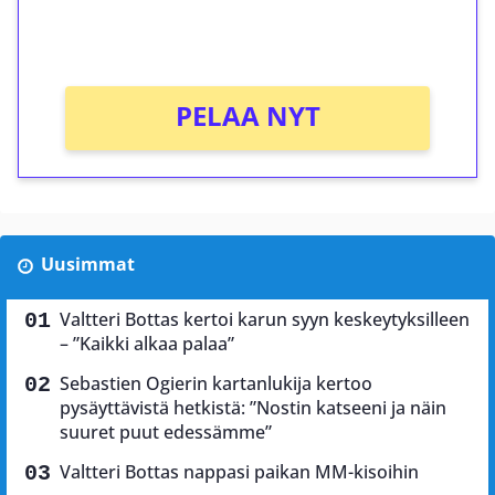
peliin (arvo 0,20€ per kierros)!
Ei kierrätysvaatimusta!
PELAA NYT
Uusimmat
Valtteri Bottas kertoi karun syyn keskeytyksilleen
– ”Kaikki alkaa palaa”
Sebastien Ogierin kartanlukija kertoo
pysäyttävistä hetkistä: ”Nostin katseeni ja näin
suuret puut edessämme”
Valtteri Bottas nappasi paikan MM-kisoihin