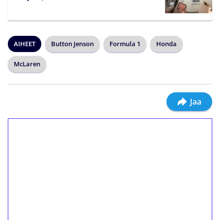
AIHEET
Button Jenson
Formula 1
Honda
McLaren
Jaa
1€ = 10€ arvosta
ilmaiskierroksia ilman
kierrätystä!
Talleta 1€
Saat heti 50 ilmaiskierrosta Tuohi 1000 -