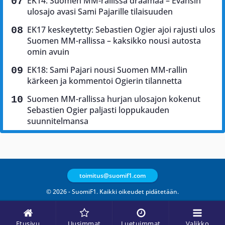
EK14: Suomen MM-rallissa draamaa – Evansin
ulosajo avasi Sami Pajarille tilaisuuden
EK17 keskeytetty: Sebastien Ogier ajoi rajusti ulos
Suomen MM-rallissa – kaksikko nousi autosta
omin avuin
EK18: Sami Pajari nousi Suomen MM-rallin
kärkeen ja kommentoi Ogierin tilannetta
Suomen MM-rallissa hurjan ulosajon kokenut
Sebastien Ogier paljasti loppukauden
suunnitelmansa
toimitus@suomif1.com
© 2026 - SuomiF1. Kaikki oikeudet pidätetään.
Etusivu
Uusimmat
Luetuimmat
Valikko