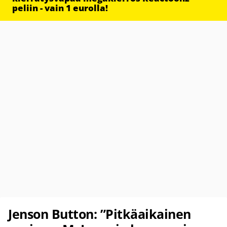
peliin - vain 1 eurolla!
Jenson Button: ”Pitkäaikainen