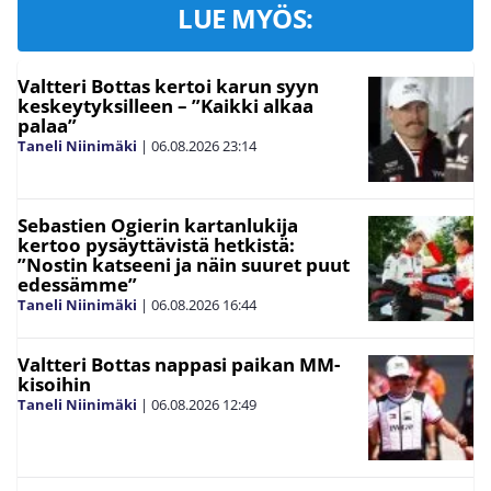
LUE MYÖS:
Valtteri Bottas kertoi karun syyn
keskeytyksilleen – ”Kaikki alkaa
palaa”
Taneli Niinimäki
|
06.08.2026
23:14
Sebastien Ogierin kartanlukija
kertoo pysäyttävistä hetkistä:
”Nostin katseeni ja näin suuret puut
edessämme”
Taneli Niinimäki
|
06.08.2026
16:44
Valtteri Bottas nappasi paikan MM-
kisoihin
Taneli Niinimäki
|
06.08.2026
12:49