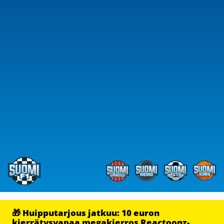
🎁 Huipputarjous jatkuu: 10 euron
kierrätysvapaa megakierros Reactoonz-