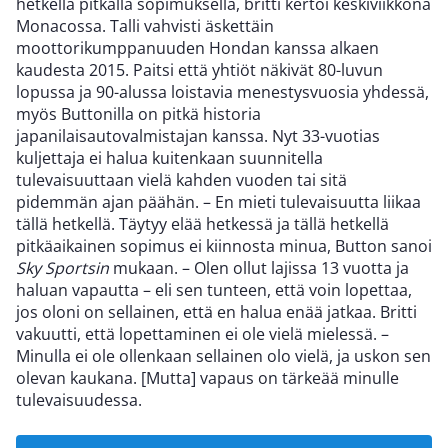
hetkellä pitkällä sopimuksella, britti kertoi keskiviikkona
Monacossa. Talli vahvisti äskettäin
moottorikumppanuuden Hondan kanssa alkaen
kaudesta 2015. Paitsi että yhtiöt näkivät 80-luvun
lopussa ja 90-alussa loistavia menestysvuosia yhdessä,
myös Buttonilla on pitkä historia
japanilaisautovalmistajan kanssa. Nyt 33-vuotias
kuljettaja ei halua kuitenkaan suunnitella
tulevaisuuttaan vielä kahden vuoden tai sitä
pidemmän ajan päähän. – En mieti tulevaisuutta liikaa
tällä hetkellä. Täytyy elää hetkessä ja tällä hetkellä
pitkäaikainen sopimus ei kiinnosta minua, Button sanoi
Sky Sportsin
mukaan. – Olen ollut lajissa 13 vuotta ja
haluan vapautta – eli sen tunteen, että voin lopettaa,
jos oloni on sellainen, että en halua enää jatkaa. Britti
vakuutti, että lopettaminen ei ole vielä mielessä. –
Minulla ei ole ollenkaan sellainen olo vielä, ja uskon sen
olevan kaukana. [Mutta] vapaus on tärkeää minulle
tulevaisuudessa.