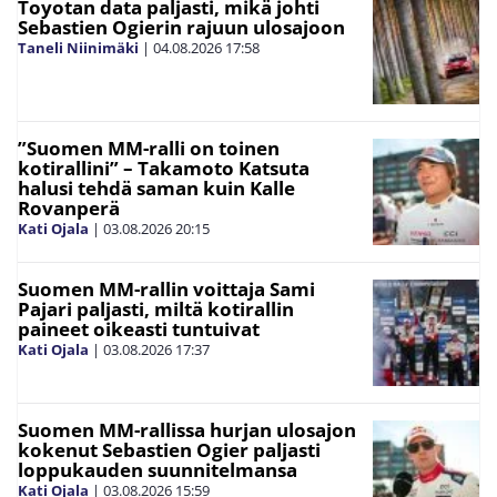
Toyotan data paljasti, mikä johti
Sebastien Ogierin rajuun ulosajoon
Taneli Niinimäki
|
04.08.2026
17:58
”Suomen MM-ralli on toinen
kotirallini” – Takamoto Katsuta
halusi tehdä saman kuin Kalle
Rovanperä
Kati Ojala
|
03.08.2026
20:15
Suomen MM-rallin voittaja Sami
Pajari paljasti, miltä kotirallin
paineet oikeasti tuntuivat
Kati Ojala
|
03.08.2026
17:37
Suomen MM-rallissa hurjan ulosajon
kokenut Sebastien Ogier paljasti
loppukauden suunnitelmansa
Kati Ojala
|
03.08.2026
15:59