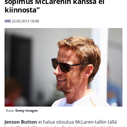
sopimus McLarenin kanssa ei
kiinnosta”
Olli
22.05.2013
18:08
Kuva:
Getty Images
Jenson Button
ei halua sitoutua McLaren-talliin tällä