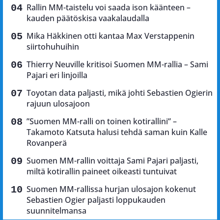
Rallin MM-taistelu voi saada ison käänteen –
kauden päätöskisa vaakalaudalla
Mika Häkkinen otti kantaa Max Verstappenin
siirtohuhuihin
Thierry Neuville kritisoi Suomen MM-rallia – Sami
Pajari eri linjoilla
Toyotan data paljasti, mikä johti Sebastien Ogierin
rajuun ulosajoon
”Suomen MM-ralli on toinen kotirallini” –
Takamoto Katsuta halusi tehdä saman kuin Kalle
Rovanperä
Suomen MM-rallin voittaja Sami Pajari paljasti,
miltä kotirallin paineet oikeasti tuntuivat
Suomen MM-rallissa hurjan ulosajon kokenut
Sebastien Ogier paljasti loppukauden
suunnitelmansa