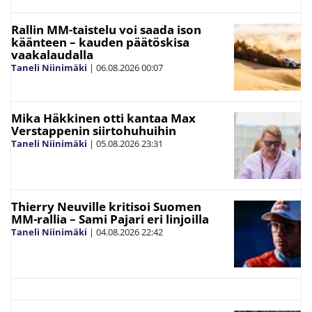
Rallin MM-taistelu voi saada ison
käänteen – kauden päätöskisa
vaakalaudalla
Taneli Niinimäki
|
06.08.2026
00:07
Mika Häkkinen otti kantaa Max
Verstappenin siirtohuhuihin
Taneli Niinimäki
|
05.08.2026
23:31
Thierry Neuville kritisoi Suomen
MM-rallia – Sami Pajari eri linjoilla
Taneli Niinimäki
|
04.08.2026
22:42