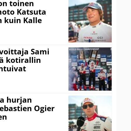
on toinen
amoto Katsuta
 kuin Kalle
voittaja Sami
ä kotirallin
ntuivat
a hurjan
ebastien Ogier
en