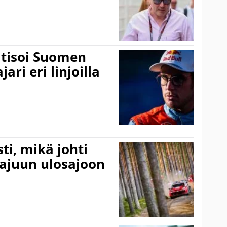
itisoi Suomen
ari eri linjoilla
ti, mikä johti
rajuun ulosajoon