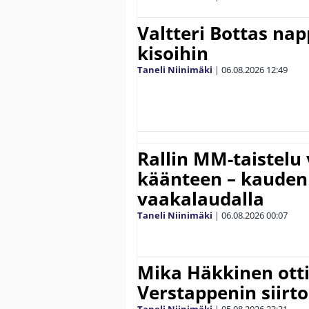
Valtteri Bottas na
kisoihin
Taneli Niinimäki
|
06.08.2026
12:49
Rallin MM-taistelu 
käänteen – kauden
vaakalaudalla
Taneli Niinimäki
|
06.08.2026
00:07
Mika Häkkinen ott
Verstappenin siirt
Taneli Niinimäki
|
05.08.2026
23:31