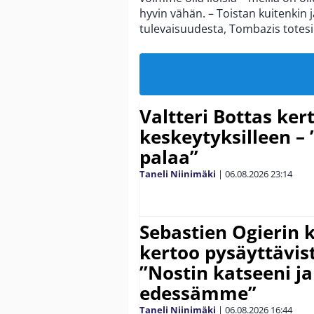
hyvin vähän. – Toistan kuitenkin j
tulevaisuudesta, Tombazis totesi
Valtteri Bottas ker
keskeytyksilleen – 
palaa”
Taneli Niinimäki
|
06.08.2026
23:14
Sebastien Ogierin 
kertoo pysäyttävist
”Nostin katseeni j
edessämme”
Taneli Niinimäki
|
06.08.2026
16:44