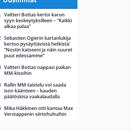
Valtteri Bottas kertoi karun
syyn keskeytyksilleen – ”Kaikki
alkaa palaa”
Sebastien Ogierin kartanlukija
kertoo pysäyttävistä hetkistä:
”Nostin katseeni ja näin suuret
puut edessämme”
Valtteri Bottas nappasi paikan
MM-kisoihin
Rallin MM-taistelu voi saada
ison käänteen – kauden
päätöskisa vaakalaudalla
Mika Häkkinen otti kantaa Max
Verstappenin siirtohuhuihin