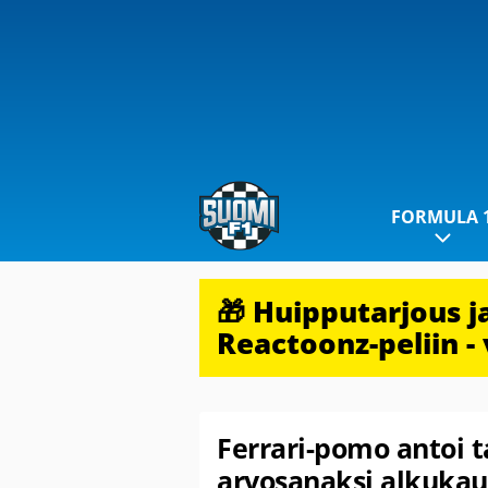
FORMULA 
🎁 Huipputarjous 
Reactoonz-peliin - 
Ferrari-pomo antoi t
arvosanaksi alkuka