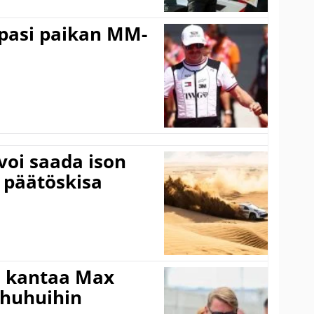
ppasi paikan MM-
voi saada ison
 päätöskisa
i kantaa Max
ohuhuihin