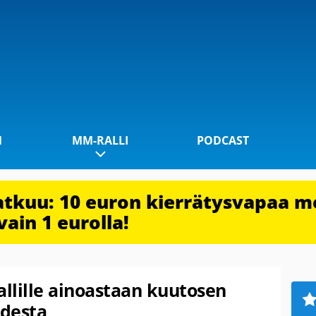
1
MM-RALLI
PODCAST
jatkuu: 10 euron kierrätysvapaa m
vain 1 eurolla!
allille ainoastaan kuutosen
udesta