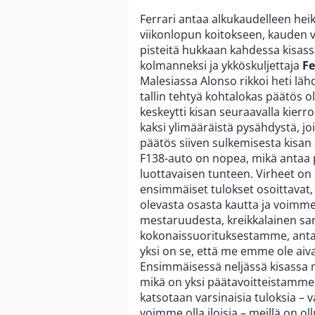
Ferrari antaa alkukaudelleen he
viikonlopun koitokseen, kauden v
pisteitä hukkaan kahdessa kisassa
kolmanneksi ja ykköskuljettaja
F
Malesiassa Alonso rikkoi heti lä
tallin tehtyä kohtalokas päätös ol
keskeytti kisan seuraavalla kierr
kaksi ylimääräistä pysähdystä, joi
päätös siiven sulkemisesta kisan 
F138-auto on nopea, mikä antaa 
luottavaisen tunteen. Virheet on 
ensimmäiset tulokset osoittavat, 
olevasta osasta kautta ja voimme
mestaruudesta, kreikkalainen san
kokonaissuorituksestamme, antai
yksi on se, että me emme ole aiva
Ensimmäisessä neljässä kisassa 
mikä on yksi päätavoitteistamme tä
katsotaan varsinaisia tuloksia –
voimme olla iloisia – meillä on oll