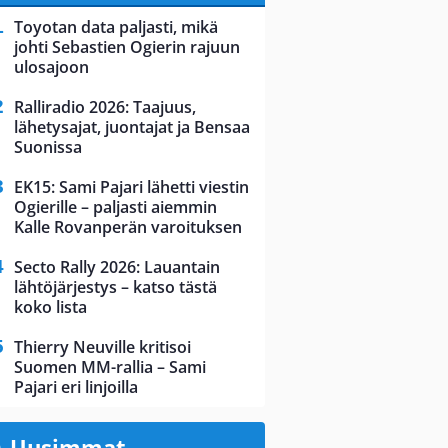
Toyotan data paljasti, mikä
johti Sebastien Ogierin rajuun
ulosajoon
Ralliradio 2026: Taajuus,
lähetysajat, juontajat ja Bensaa
Suonissa
EK15: Sami Pajari lähetti viestin
Ogierille – paljasti aiemmin
Kalle Rovanperän varoituksen
Secto Rally 2026: Lauantain
lähtöjärjestys – katso tästä
koko lista
Thierry Neuville kritisoi
Suomen MM-rallia – Sami
Pajari eri linjoilla
Uusimmat