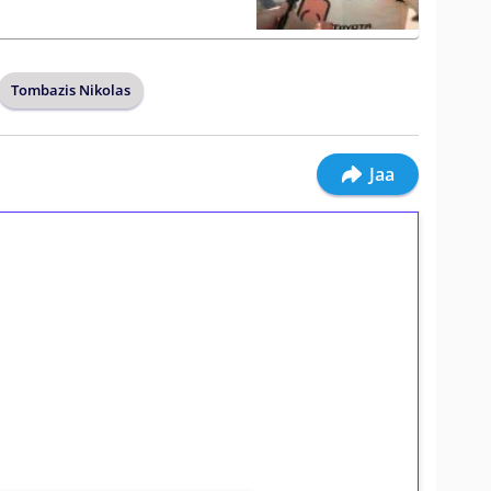
Tombazis Nikolas
Jaa
ilmaiskierroksia ilman
osta Tuohi 1000 -peliin (arvo 0,20€ per