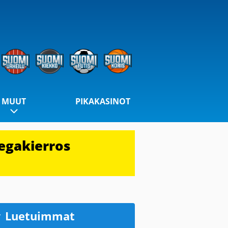
MUUT
PIKAKASINOT
egakierros
Luetuimmat