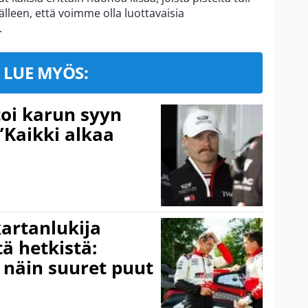
älleen, että voimme olla luottavaisia
.
LUE MYÖS:
toi karun syyn
”Kaikki alkaa
kartanlukija
ä hetkistä:
a näin suuret puut