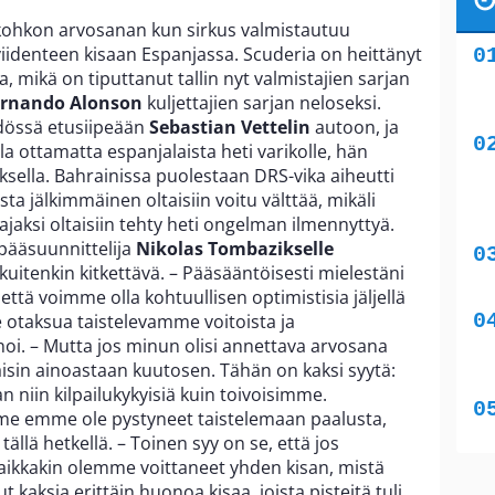
ikohkon arvosanan kun sirkus valmistautuu
iidenteen kisaan Espanjassa. Scuderia on heittänyt
, mikä on tiputtanut tallin nyt valmistajien sarjan
ernando Alonson
kuljettajien sarjan neloseksi.
hdössä etusiipeään
Sebastian Vettelin
autoon, ja
la ottamatta espanjalaista heti varikolle, hän
oksella. Bahrainissa puolestaan DRS-vika aiheutti
sta jälkimmäinen oltaisiin voitu välttää, mikäli
ajaksi oltaisiin tehty heti ongelman ilmennyttyä.
pääsuunnittelija
Nikolas Tombazikselle
kuitenkin kitkettävä. – Pääsääntöisesti mielestäni
että voimme olla kohtuullisen optimistisia jäljellä
 otaksua taistelevamme voitoista ja
oi. – Mutta jos minun olisi annettava arvosana
sin ainoastaan kuutosen. Tähän on kaksi syytä:
n niin kilpailukykyisiä kuin toivoisimme.
me emme ole pystyneet taistelemaan paalusta,
llä hetkellä. – Toinen syy on se, että jos
 vaikkakin olemme voittaneet yhden kisan, mistä
ut kaksia erittäin huonoa kisaa, joista pisteitä tuli