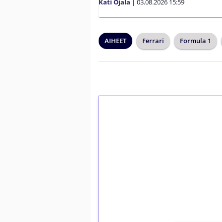
Kati Ojala
|
03.08.2026
15:59
AIHEET
Ferrari
Formula 1
1€ = 10€ arvosta 
kierrätystä!
Talleta 1€
Saat heti 50 ilmaiskierr
kierros)!
Ei kierrätysvaatimusta!