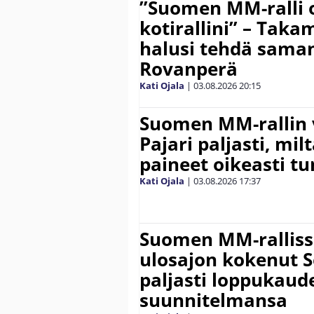
”Suomen MM-ralli 
kotirallini” – Tak
halusi tehdä saman
Rovanperä
Kati Ojala
|
03.08.2026
20:15
Suomen MM-rallin 
Pajari paljasti, milt
paineet oikeasti tu
Kati Ojala
|
03.08.2026
17:37
Suomen MM-ralliss
ulosajon kokenut S
paljasti loppukaud
suunnitelmansa