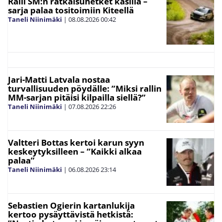
Ralli SM:n ratkaisuhetket käsillä –
sarja palaa tositoimiin Kiteellä
Taneli Niinimäki
|
08.08.2026
00:42
Jari-Matti Latvala nostaa
turvallisuuden pöydälle: ”Miksi rallin
MM-sarjan pitäisi kilpailla siellä?”
Taneli Niinimäki
|
07.08.2026
22:26
Valtteri Bottas kertoi karun syyn
keskeytyksilleen – ”Kaikki alkaa
palaa”
Taneli Niinimäki
|
06.08.2026
23:14
Sebastien Ogierin kartanlukija
kertoo pysäyttävistä hetkistä: