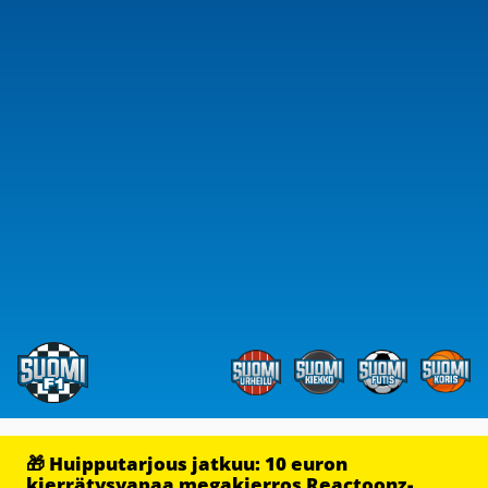
🎁 Huipputarjous jatkuu: 10 euron
kierrätysvapaa megakierros Reactoonz-