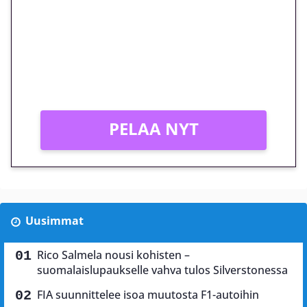
megakierros Reactoonz-
peliin – vain 1 eurolla!
Peli: Reactoonz
Vain uusille asiakkaille!
PELAA NYT
Uusimmat
Rico Salmela nousi kohisten –
suomalaislupaukselle vahva tulos Silverstonessa
FIA suunnittelee isoa muutosta F1-autoihin