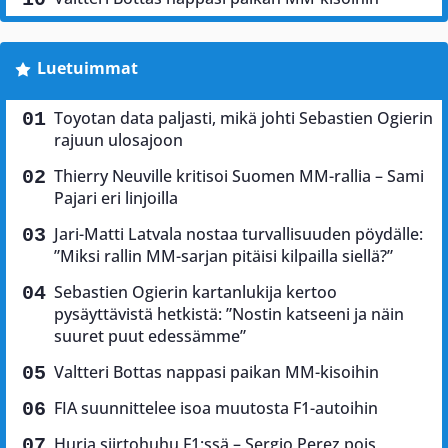
Luetuimmat
Toyotan data paljasti, mikä johti Sebastien Ogierin
rajuun ulosajoon
Thierry Neuville kritisoi Suomen MM-rallia – Sami
Pajari eri linjoilla
Jari-Matti Latvala nostaa turvallisuuden pöydälle:
”Miksi rallin MM-sarjan pitäisi kilpailla siellä?”
Sebastien Ogierin kartanlukija kertoo
pysäyttävistä hetkistä: ”Nostin katseeni ja näin
suuret puut edessämme”
Valtteri Bottas nappasi paikan MM-kisoihin
FIA suunnittelee isoa muutosta F1-autoihin
Hurja siirtohuhu F1:ssä – Sergio Perez pois