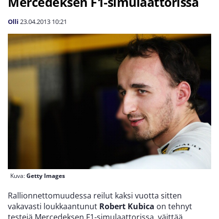
Mercedeksen F1-simulaattorissa
Olli
23.04.2013
10:21
Kuva:
Getty Images
Rallionnettomuudessa reilut kaksi vuotta sitten
vakavasti loukkaantunut
Robert Kubica
on tehnyt
testejä Mercedeksen F1-simulaattorissa, väittää