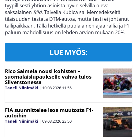
tyypillisesti yhtiön asioista hyvin selvillä oleva
saksalainen
Bild
. Talvella Kubica sai Mercedekseltä
tilaisuuden testata DTM-autoa, mutta testi ei johtanut
tallipaikkaan. Tällä hetkellä puolalainen ajaa rallia ja F1-
paluun mahdollisuus on lehden arvion mukaan 20%.
LUE MYÖS:
Rico Salmela nousi kohisten –
suomalaislupaukselle vahva tulos
Silverstonessa
Taneli Niinimäki
|
10.08.2026
11:55
FIA suunnittelee isoa muutosta F1-
autoihin
Taneli Niinimäki
|
09.08.2026
23:50