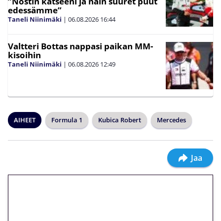
”Nostin katseeni ja näin suuret puut
edessämme”
Taneli Niinimäki
|
06.08.2026
16:44
Valtteri Bottas nappasi paikan MM-
kisoihin
Taneli Niinimäki
|
06.08.2026
12:49
AIHEET
Formula 1
Kubica Robert
Mercedes
Jaa
🎁 Huipputarjous jatkuu: 10
euron kierrätysvapaa