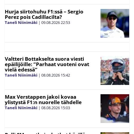
Hurja siirtohuhu F1:ssä – Sergio
Perez pois Cadillacilta?
Taneli Niinimäki
|
09.08.2026
22:53
Valtteri Bottakselta suora viesti
epäilijöille: ”Parhaat vuoteni ovat
vielä edessä”
Taneli Niinimäki
|
08.08.2026
15:42
Max Verstappen jakoi kovaa
ylistystä F1:n nuorelle tähdelle
Taneli Niinimäki
|
08.08.2026
15:03