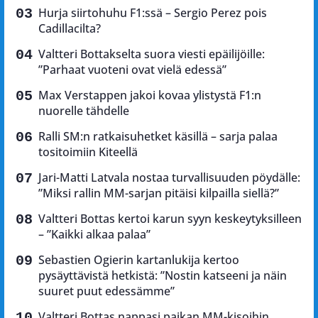
Hurja siirtohuhu F1:ssä – Sergio Perez pois
Cadillacilta?
Valtteri Bottakselta suora viesti epäilijöille:
”Parhaat vuoteni ovat vielä edessä”
Max Verstappen jakoi kovaa ylistystä F1:n
nuorelle tähdelle
Ralli SM:n ratkaisuhetket käsillä – sarja palaa
tositoimiin Kiteellä
Jari-Matti Latvala nostaa turvallisuuden pöydälle:
”Miksi rallin MM-sarjan pitäisi kilpailla siellä?”
Valtteri Bottas kertoi karun syyn keskeytyksilleen
– ”Kaikki alkaa palaa”
Sebastien Ogierin kartanlukija kertoo
pysäyttävistä hetkistä: ”Nostin katseeni ja näin
suuret puut edessämme”
Valtteri Bottas nappasi paikan MM-kisoihin