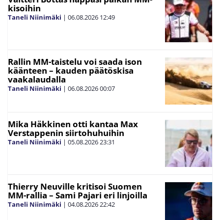
kisoihin
Taneli Niinimäki
|
06.08.2026
12:49
Rallin MM-taistelu voi saada ison
käänteen – kauden päätöskisa
vaakalaudalla
Taneli Niinimäki
|
06.08.2026
00:07
Mika Häkkinen otti kantaa Max
Verstappenin siirtohuhuihin
Taneli Niinimäki
|
05.08.2026
23:31
Thierry Neuville kritisoi Suomen
MM-rallia – Sami Pajari eri linjoilla
Taneli Niinimäki
|
04.08.2026
22:42