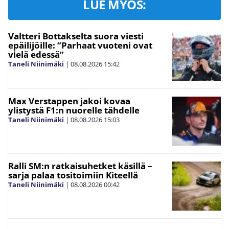
LUE MYÖS:
Valtteri Bottakselta suora viesti
epäilijöille: ”Parhaat vuoteni ovat
vielä edessä”
Taneli Niinimäki
|
08.08.2026
15:42
Max Verstappen jakoi kovaa
ylistystä F1:n nuorelle tähdelle
Taneli Niinimäki
|
08.08.2026
15:03
Ralli SM:n ratkaisuhetket käsillä –
sarja palaa tositoimiin Kiteellä
Taneli Niinimäki
|
08.08.2026
00:42