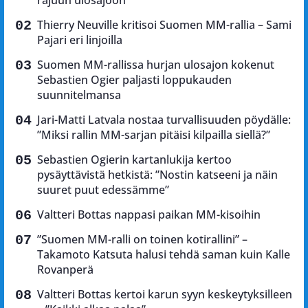
rajuun ulosajoon
Thierry Neuville kritisoi Suomen MM-rallia – Sami
Pajari eri linjoilla
Suomen MM-rallissa hurjan ulosajon kokenut
Sebastien Ogier paljasti loppukauden
suunnitelmansa
Jari-Matti Latvala nostaa turvallisuuden pöydälle:
”Miksi rallin MM-sarjan pitäisi kilpailla siellä?”
Sebastien Ogierin kartanlukija kertoo
pysäyttävistä hetkistä: ”Nostin katseeni ja näin
suuret puut edessämme”
Valtteri Bottas nappasi paikan MM-kisoihin
”Suomen MM-ralli on toinen kotirallini” –
Takamoto Katsuta halusi tehdä saman kuin Kalle
Rovanperä
Valtteri Bottas kertoi karun syyn keskeytyksilleen