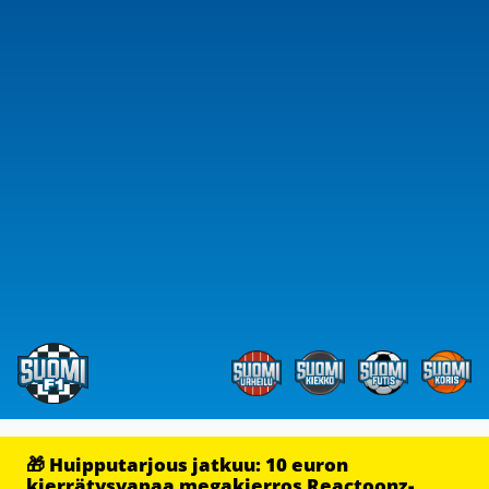
🎁 Huipputarjous jatkuu: 10 euron
kierrätysvapaa megakierros Reactoonz-