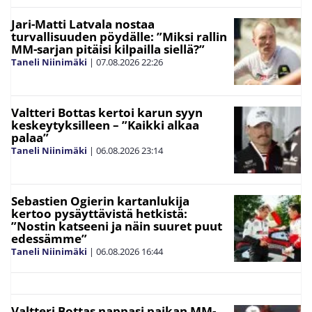
Jari-Matti Latvala nostaa
turvallisuuden pöydälle: ”Miksi rallin
MM-sarjan pitäisi kilpailla siellä?”
Taneli Niinimäki
|
07.08.2026
22:26
Valtteri Bottas kertoi karun syyn
keskeytyksilleen – ”Kaikki alkaa
palaa”
Taneli Niinimäki
|
06.08.2026
23:14
Sebastien Ogierin kartanlukija
kertoo pysäyttävistä hetkistä:
”Nostin katseeni ja näin suuret puut
edessämme”
Taneli Niinimäki
|
06.08.2026
16:44
Valtteri Bottas nappasi paikan MM-