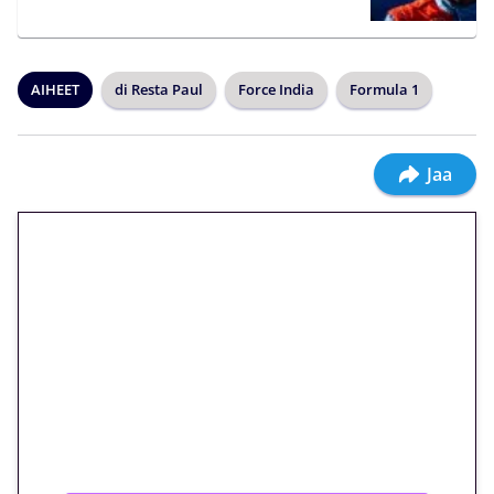
AIHEET
di Resta Paul
Force India
Formula 1
Jaa
🎁 Huipputarjous jatkuu: 10
euron kierrätysvapaa
megakierros Reactoonz-
peliin – vain 1 eurolla!
Peli: Reactoonz
Vain uusille asiakkaille!