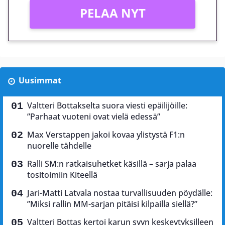
PELAA NYT
Uusimmat
Valtteri Bottakselta suora viesti epäilijöille:
”Parhaat vuoteni ovat vielä edessä”
Max Verstappen jakoi kovaa ylistystä F1:n
nuorelle tähdelle
Ralli SM:n ratkaisuhetket käsillä – sarja palaa
tositoimiin Kiteellä
Jari-Matti Latvala nostaa turvallisuuden pöydälle:
”Miksi rallin MM-sarjan pitäisi kilpailla siellä?”
Valtteri Bottas kertoi karun syyn keskeytyksilleen