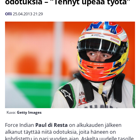
odotuksia – ”Tehnyt upeaa työtä”
Olli
25.04.2013
21:29
Kuva:
Getty Images
Force Indian
Paul di Resta
on alkukauden jälkeen
alkanut täyttää niitä odotuksia, joita häneen on
kohdistettu jo pari vuoden ajan. Askelta uudelle tasolle