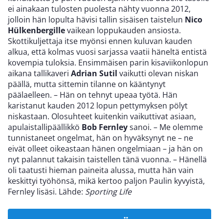
ei ainakaan tulosten puolesta nähty vuonna 2012,
jolloin hän lopulta hävisi tallin sisäisen taistelun
Nico
Hülkenbergille
vaikean loppukauden ansiosta.
Skottikuljettaja itse myönsi ennen kuluvan kauden
alkua, että kolmas vuosi sarjassa vaatii häneltä entistä
kovempia tuloksia. Ensimmäisen parin kisaviikonlopun
aikana tallikaveri
Adrian Sutil
vaikutti olevan niskan
päällä, mutta sittemin tilanne on kääntynyt
päälaelleen. – Hän on tehnyt upeaa työtä. Hän
karistanut kauden 2012 lopun pettymyksen pölyt
niskastaan. Olosuhteet kuitenkin vaikuttivat asiaan,
apulaistallipäällikkö
Bob Fernley
sanoi. – Me olemme
tunnistaneet ongelmat, hän on hyväksynyt ne – ne
eivät olleet oikeastaan hänen ongelmiaan – ja hän on
nyt palannut takaisin taistellen tänä vuonna. – Hänellä
oli taatusti hieman paineita alussa, mutta hän vain
keskittyi työhönsä, mikä kertoo paljon Paulin kyvyistä,
Fernley lisäsi. Lähde:
Sporting Life