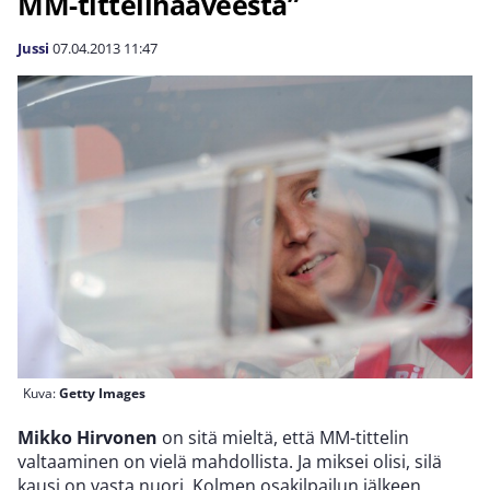
MM-tittelihaaveesta”
Jussi
07.04.2013
11:47
Kuva:
Getty Images
Mikko Hirvonen
on sitä mieltä, että MM-tittelin
valtaaminen on vielä mahdollista. Ja miksei olisi, silä
kausi on vasta nuori. Kolmen osakilpailun jälkeen