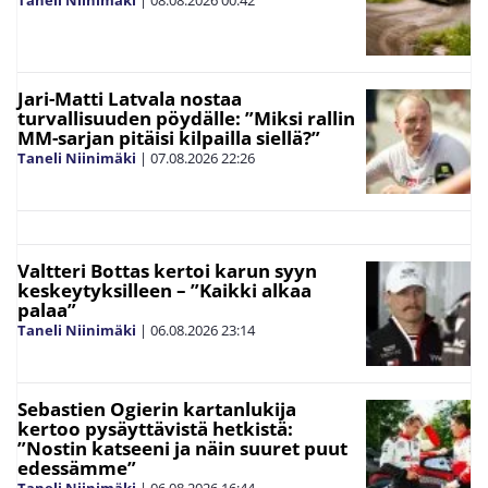
Jari-Matti Latvala nostaa
turvallisuuden pöydälle: ”Miksi rallin
MM-sarjan pitäisi kilpailla siellä?”
Taneli Niinimäki
|
07.08.2026
22:26
Valtteri Bottas kertoi karun syyn
keskeytyksilleen – ”Kaikki alkaa
palaa”
Taneli Niinimäki
|
06.08.2026
23:14
Sebastien Ogierin kartanlukija
kertoo pysäyttävistä hetkistä:
”Nostin katseeni ja näin suuret puut
edessämme”
Taneli Niinimäki
|
06.08.2026
16:44