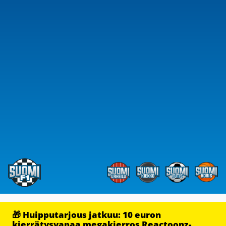
🎁 Huipputarjous jatkuu: 10 euron
kierrätysvapaa megakierros Reactoonz-