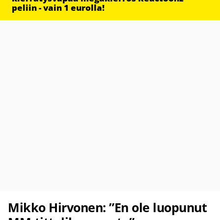
peliin - vain 1 eurolla!
Mikko Hirvonen: ”En ole luopunut