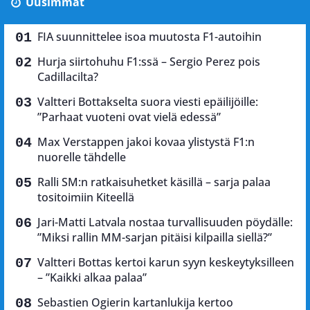
Uusimmat
FIA suunnittelee isoa muutosta F1-autoihin
Hurja siirtohuhu F1:ssä – Sergio Perez pois
Cadillacilta?
Valtteri Bottakselta suora viesti epäilijöille:
”Parhaat vuoteni ovat vielä edessä”
Max Verstappen jakoi kovaa ylistystä F1:n
nuorelle tähdelle
Ralli SM:n ratkaisuhetket käsillä – sarja palaa
tositoimiin Kiteellä
Jari-Matti Latvala nostaa turvallisuuden pöydälle:
”Miksi rallin MM-sarjan pitäisi kilpailla siellä?”
Valtteri Bottas kertoi karun syyn keskeytyksilleen
– ”Kaikki alkaa palaa”
Sebastien Ogierin kartanlukija kertoo