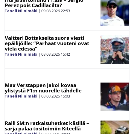
Perez pois Cadillacilta?
Taneli Niinimäki
|
09.08.2026
22:53
Valtteri Bottakselta suora viesti
epäilijöille: ”Parhaat vuoteni ovat
vielä edessä”
Taneli Niinimäki
|
08.08.2026
15:42
Max Verstappen jakoi kovaa
ylistystä F1:n nuorelle tähdelle
Taneli Niinimäki
|
08.08.2026
15:03
Ralli SM:n ratkaisuhetket käsillä –
sarja palaa tositoimiin Kiteellä
Taneli Niinimäki
|
08.08.2026
00:42