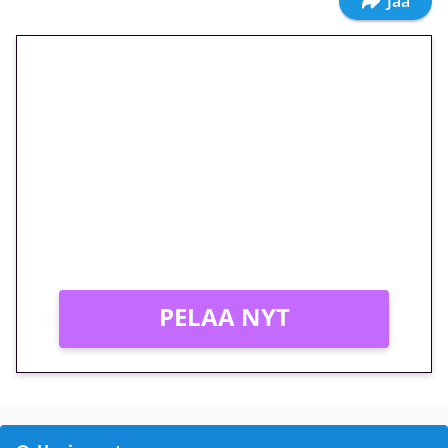
Jaa
🎁 Huipputarjous jatkuu: 10
euron kierrätysvapaa
megakierros Reactoonz-
peliin – vain 1 eurolla!
Peli: Reactoonz
Vain uusille asiakkaille!
PELAA NYT