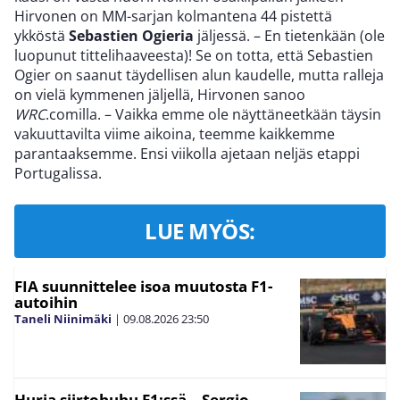
Hirvonen on MM-sarjan kolmantena 44 pistettä
ykköstä
Sebastien Ogieria
jäljessä. – En tietenkään (ole
luopunut tittelihaaveesta)! Se on totta, että Sebastien
Ogier on saanut täydellisen alun kaudelle, mutta ralleja
on vielä kymmenen jäljellä, Hirvonen sanoo
WRC
.comilla. – Vaikka emme ole näyttäneetkään täysin
vakuuttavilta viime aikoina, teemme kaikkemme
parantaaksemme. Ensi viikolla ajetaan neljäs etappi
Portugalissa.
LUE MYÖS:
FIA suunnittelee isoa muutosta F1-
autoihin
Taneli Niinimäki
|
09.08.2026
23:50
Hurja siirtohuhu F1:ssä – Sergio