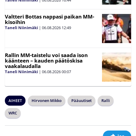
Valtteri Bottas nappasi paikan MM-
kisoihin
Taneli Niinimäki
|
06.08.2026
12:49
Rallin MM-taistelu voi saada ison
käänteen – kauden päätöskisa
vaakalaudalla
Taneli Niinimäki
|
06.08.2026
00:07
AIHEET
Hirvonen Mikko
Pääuutiset
Ralli
WRC