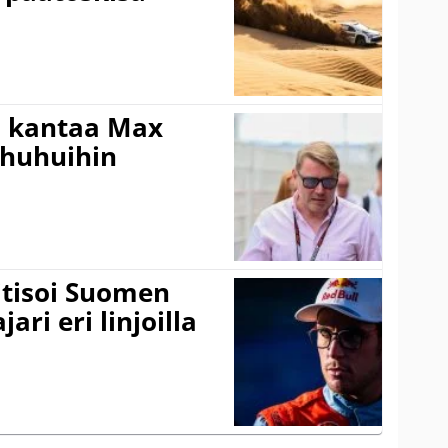
i kantaa Max
ohuhuihin
itisoi Suomen
ari eri linjoilla