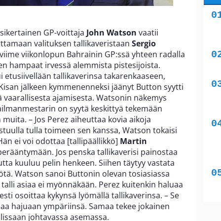
isikertainen GP-voittaja
John Watson
vaatii
ttamaan valituksen tallikaveristaan
Sergio
 viime viikonlopun Bahrainin GP:ssä yhteen radalla
n hampaat irvessä alemmista pistesijoista.
etusiivellään tallikaverinsa takarenkaaseen,
n. Kisan jälkeen kymmenenneksi jäänyt Button syytti
ä vaarallisesta ajamisesta. Watsonin näkemys
ailmanmestarin on syytä keskittyä tekemään
muita. – Jos Perez aiheuttaa kovia aikoja
stuulla tulla toimeen sen kanssa, Watson tokaisi
Hän ei voi odottaa [tallipäällikkö]
Martin
erääntymään. Jos penska tallikaverisi painostaa
tta kuuluu pelin henkeen. Siihen täytyy vastata
ötä. Watson sanoi Buttonin olevan tosiasiassa
 talli asiaa ei myönnäkään. Perez kuitenkin haluaa
sti osoittaa kykynsä lyömällä tallikaverinsa. – Se
 omaa hajuaan ympäriinsä. Samaa tekee jokainen
tallissaan johtavassa asemassa.