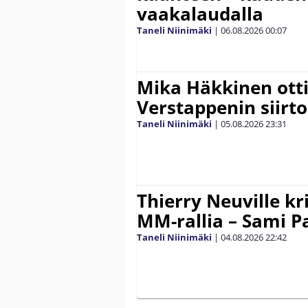
vaakalaudalla
Taneli Niinimäki
|
06.08.2026
00:07
Mika Häkkinen ott
Verstappenin siirt
Taneli Niinimäki
|
05.08.2026
23:31
Thierry Neuville kr
MM-rallia – Sami Paj
Taneli Niinimäki
|
04.08.2026
22:42