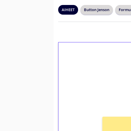
AIHEET
Button Jenson
Formul
1€ = 10€ arvosta 
kierrätystä!
Talleta 1€
Saat heti 50 ilmaiskierr
kierros)!
Ei kierrätysvaatimusta!