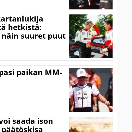
kartanlukija
ä hetkistä:
a näin suuret puut
ppasi paikan MM-
voi saada ison
 päätöskisa