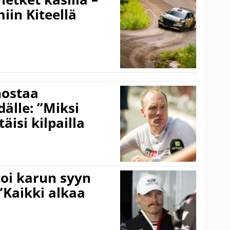
iin Kiteellä
nostaa
älle: ”Miksi
äisi kilpailla
toi karun syyn
”Kaikki alkaa