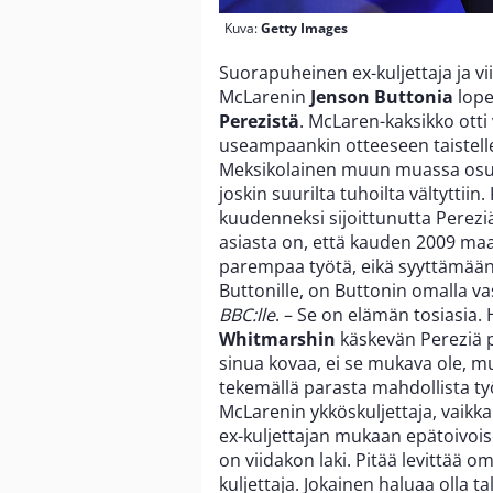
Kuva:
Getty Images
Suorapuheinen ex-kuljettaja ja vi
McLarenin
Jenson Buttonia
lope
Perezistä
. McLaren-kaksikko otti
useampaankin otteeseen taistelle
Meksikolainen muun muassa osui 
joskin suurilta tuhoilta vältyttii
kuudenneksi sijoittunutta Perezi
asiasta on, että kauden 2009 ma
parempaa työtä, eikä syyttämään 
Buttonille, on Buttonin omalla va
BBC:lle
. – Se on elämän tosiasia. 
Whitmarshin
käskevän Pereziä p
sinua kovaa, ei se mukava ole, mu
tekemällä parasta mahdollista ty
McLarenin ykköskuljettaja, vaikka
ex-kuljettajan mukaan epätoivoise
on viidakon laki. Pitää levittää
kuljettaja. Jokainen haluaa olla 