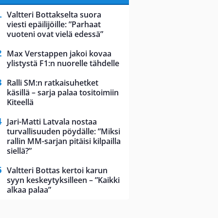
Valtteri Bottakselta suora
viesti epäilijöille: ”Parhaat
vuoteni ovat vielä edessä”
Max Verstappen jakoi kovaa
ylistystä F1:n nuorelle tähdelle
Ralli SM:n ratkaisuhetket
käsillä – sarja palaa tositoimiin
Kiteellä
Jari-Matti Latvala nostaa
turvallisuuden pöydälle: ”Miksi
rallin MM-sarjan pitäisi kilpailla
siellä?”
Valtteri Bottas kertoi karun
syyn keskeytyksilleen – ”Kaikki
alkaa palaa”