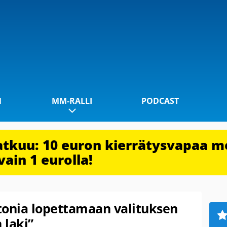
1
MM-RALLI
PODCAST
jatkuu: 10 euron kierrätysvapaa m
vain 1 eurolla!
tonia lopettamaan valituksen
 laki”