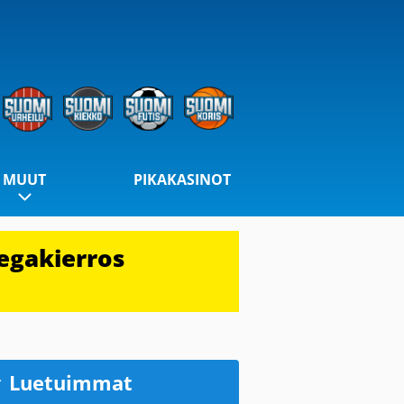
MUUT
PIKAKASINOT
egakierros
Luetuimmat