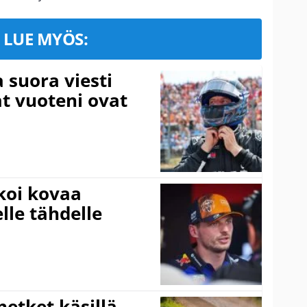
LUE MYÖS:
a suora viesti
at vuoteni ovat
koi kovaa
lle tähdelle
hetket käsillä –