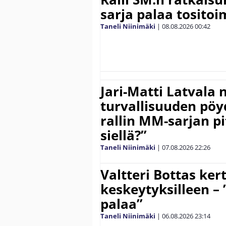
sarja palaa tositoim
Taneli Niinimäki
|
08.08.2026
00:42
Jari-Matti Latvala 
turvallisuuden pöyd
rallin MM-sarjan pit
siellä?”
Taneli Niinimäki
|
07.08.2026
22:26
Valtteri Bottas ker
keskeytyksilleen – 
palaa”
Taneli Niinimäki
|
06.08.2026
23:14