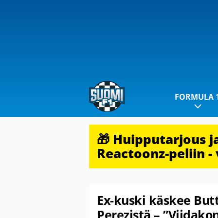
FORMULA 
🎁 Huipputarjous 
Reactoonz-peliin - 
Ex-kuski käskee But
Perezistä – ”Viidakon