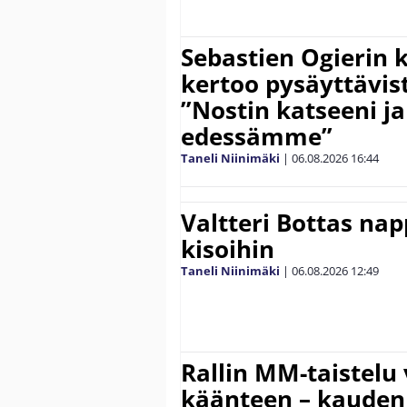
Sebastien Ogierin 
kertoo pysäyttävist
”Nostin katseeni j
edessämme”
Taneli Niinimäki
|
06.08.2026
16:44
Valtteri Bottas na
kisoihin
Taneli Niinimäki
|
06.08.2026
12:49
Rallin MM-taistelu 
käänteen – kauden