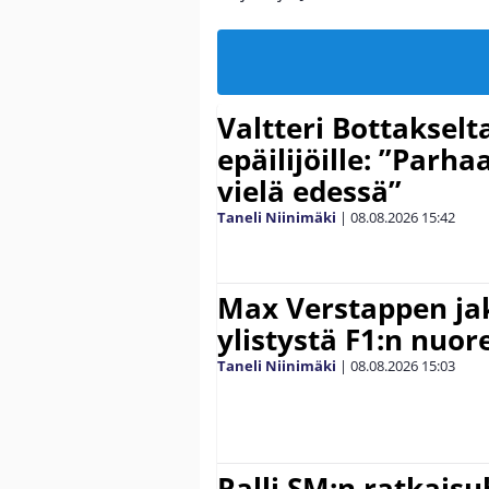
Valtteri Bottakselt
epäilijöille: ”Parha
vielä edessä”
Taneli Niinimäki
|
08.08.2026
15:42
Max Verstappen ja
ylistystä F1:n nuore
Taneli Niinimäki
|
08.08.2026
15:03
Ralli SM:n ratkaisu