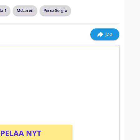
a 1
McLaren
Perez Sergio
Jaa
ilmaiskierroksia ilman
osta Tuohi 1000 -peliin (arvo 0,20€ per
PELAA NYT