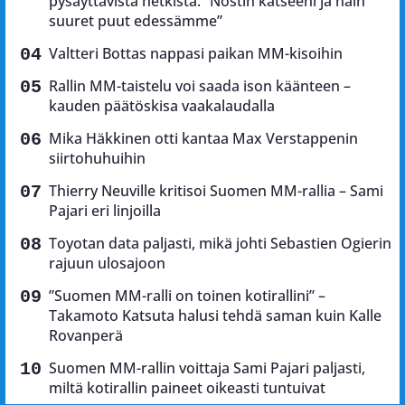
pysäyttävistä hetkistä: ”Nostin katseeni ja näin
suuret puut edessämme”
Valtteri Bottas nappasi paikan MM-kisoihin
Rallin MM-taistelu voi saada ison käänteen –
kauden päätöskisa vaakalaudalla
Mika Häkkinen otti kantaa Max Verstappenin
siirtohuhuihin
Thierry Neuville kritisoi Suomen MM-rallia – Sami
Pajari eri linjoilla
Toyotan data paljasti, mikä johti Sebastien Ogierin
rajuun ulosajoon
”Suomen MM-ralli on toinen kotirallini” –
Takamoto Katsuta halusi tehdä saman kuin Kalle
Rovanperä
Suomen MM-rallin voittaja Sami Pajari paljasti,
miltä kotirallin paineet oikeasti tuntuivat