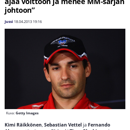
ajaa voittoon ja menee MM-sarjan
johtoon”
Jussi
18.04.2013
19:16
Kuva:
Getty Images
Kimi Räikkönen
,
Sebastian Vettel
ja
Fernando