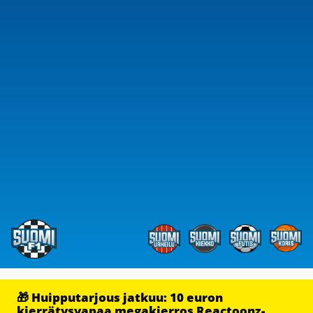
🎁 Huipputarjous jatkuu: 10 euron
kierrätysvapaa megakierros Reactoonz-