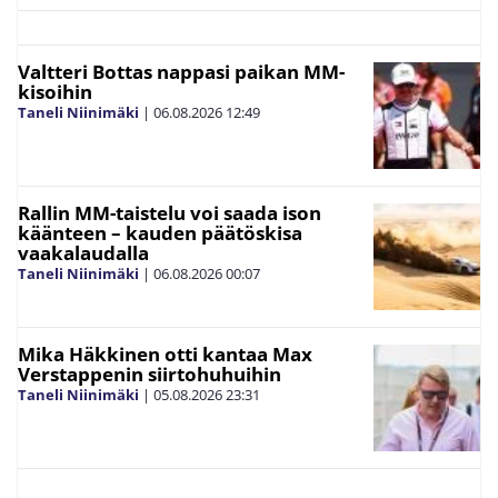
Valtteri Bottas nappasi paikan MM-
kisoihin
Taneli Niinimäki
|
06.08.2026
12:49
Rallin MM-taistelu voi saada ison
käänteen – kauden päätöskisa
vaakalaudalla
Taneli Niinimäki
|
06.08.2026
00:07
Mika Häkkinen otti kantaa Max
Verstappenin siirtohuhuihin
Taneli Niinimäki
|
05.08.2026
23:31