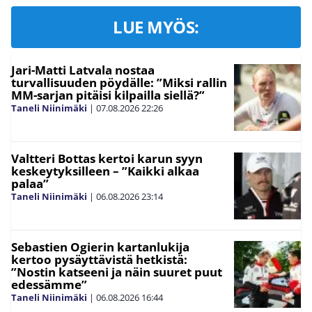
LUE MYÖS:
Jari-Matti Latvala nostaa
turvallisuuden pöydälle: ”Miksi rallin
MM-sarjan pitäisi kilpailla siellä?”
Taneli Niinimäki
|
07.08.2026
22:26
Valtteri Bottas kertoi karun syyn
keskeytyksilleen – ”Kaikki alkaa
palaa”
Taneli Niinimäki
|
06.08.2026
23:14
Sebastien Ogierin kartanlukija
kertoo pysäyttävistä hetkistä:
”Nostin katseeni ja näin suuret puut
edessämme”
Taneli Niinimäki
|
06.08.2026
16:44