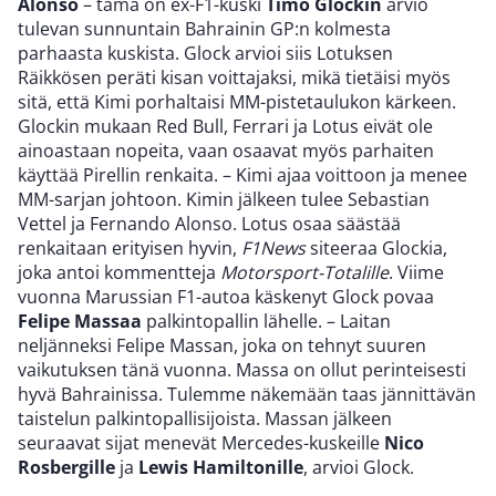
Alonso
– tämä on ex-F1-kuski
Timo Glockin
arvio
tulevan sunnuntain Bahrainin GP:n kolmesta
parhaasta kuskista. Glock arvioi siis Lotuksen
Räikkösen peräti kisan voittajaksi, mikä tietäisi myös
sitä, että Kimi porhaltaisi MM-pistetaulukon kärkeen.
Glockin mukaan Red Bull, Ferrari ja Lotus eivät ole
ainoastaan nopeita, vaan osaavat myös parhaiten
käyttää Pirellin renkaita. – Kimi ajaa voittoon ja menee
MM-sarjan johtoon. Kimin jälkeen tulee Sebastian
Vettel ja Fernando Alonso. Lotus osaa säästää
renkaitaan erityisen hyvin,
F1News
siteeraa Glockia,
joka antoi kommentteja
Motorsport-Totalille
. Viime
vuonna Marussian F1-autoa käskenyt Glock povaa
Felipe Massaa
palkintopallin lähelle. – Laitan
neljänneksi Felipe Massan, joka on tehnyt suuren
vaikutuksen tänä vuonna. Massa on ollut perinteisesti
hyvä Bahrainissa. Tulemme näkemään taas jännittävän
taistelun palkintopallisijoista. Massan jälkeen
seuraavat sijat menevät Mercedes-kuskeille
Nico
Rosbergille
ja
Lewis Hamiltonille
, arvioi Glock.