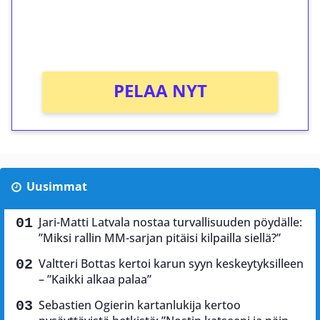
peliin (arvo 0,20€ per kierros)!
Ei kierrätysvaatimusta!
PELAA NYT
Uusimmat
Jari-Matti Latvala nostaa turvallisuuden pöydälle:
”Miksi rallin MM-sarjan pitäisi kilpailla siellä?”
Valtteri Bottas kertoi karun syyn keskeytyksilleen
– ”Kaikki alkaa palaa”
Sebastien Ogierin kartanlukija kertoo