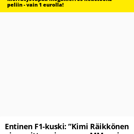
peliin - vain 1 eurolla!
Entinen F1-kuski: ”Kimi Räikkönen