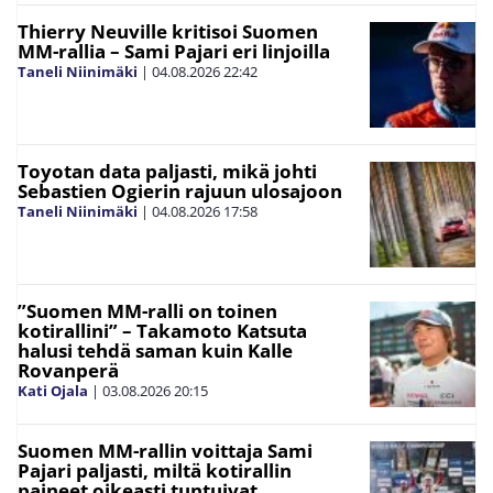
Thierry Neuville kritisoi Suomen
MM-rallia – Sami Pajari eri linjoilla
Taneli Niinimäki
|
04.08.2026
22:42
Toyotan data paljasti, mikä johti
Sebastien Ogierin rajuun ulosajoon
Taneli Niinimäki
|
04.08.2026
17:58
”Suomen MM-ralli on toinen
kotirallini” – Takamoto Katsuta
halusi tehdä saman kuin Kalle
Rovanperä
Kati Ojala
|
03.08.2026
20:15
Suomen MM-rallin voittaja Sami
Pajari paljasti, miltä kotirallin
paineet oikeasti tuntuivat