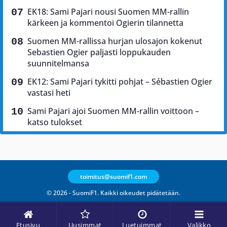
EK18: Sami Pajari nousi Suomen MM-rallin
kärkeen ja kommentoi Ogierin tilannetta
Suomen MM-rallissa hurjan ulosajon kokenut
Sebastien Ogier paljasti loppukauden
suunnitelmansa
EK12: Sami Pajari tykitti pohjat – Sébastien Ogier
vastasi heti
Sami Pajari ajoi Suomen MM-rallin voittoon –
katso tulokset
toimitus@suomif1.com
© 2026 - SuomiF1. Kaikki oikeudet pidätetään.
Etusivu
Uusimmat
Luetuimmat
Valikko