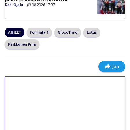
Kati Ojala
|
03.08.2026
17:37
AIHEET
Formula 1
Glock Timo
Lotus
Räikkönen Kimi
Jaa
1€ = 10€ arvosta
ilmaiskierroksia ilman
kierrätystä!
Talleta 1€
Saat heti 50 ilmaiskierrosta Tuohi 1000 -