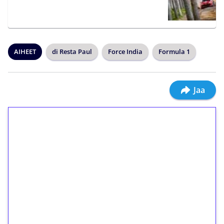
AIHEET
di Resta Paul
Force India
Formula 1
Jaa
1€ = 10€ arvosta
ilmaiskierroksia ilman
kierrätystä!
Talleta 1€
Saat heti 50 ilmaiskierrosta Tuohi 1000 -
peliin (arvo 0,20€ per kierros)!