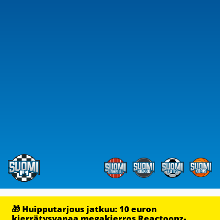
🎁 Huipputarjous jatkuu: 10 euron
kierrätysvapaa megakierros Reactoonz-