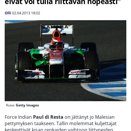
eivät voi tulla riittävän nopeasti”
Olli
02.04.2013
18:02
Kuva:
Getty Images
Force Indian
Paul di Resta
on jättänyt jo Malesian
pettymyksen taakseen. Tallin molemmat kuljettajat
keskeyttivät kisan renkaiden vaihtoon liittyneiden