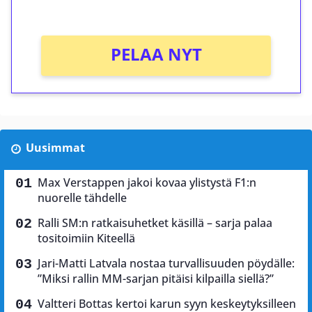
Ei kierrätysvaatimusta!
PELAA NYT
Uusimmat
Max Verstappen jakoi kovaa ylistystä F1:n
nuorelle tähdelle
Ralli SM:n ratkaisuhetket käsillä – sarja palaa
tositoimiin Kiteellä
Jari-Matti Latvala nostaa turvallisuuden pöydälle:
”Miksi rallin MM-sarjan pitäisi kilpailla siellä?”
Valtteri Bottas kertoi karun syyn keskeytyksilleen