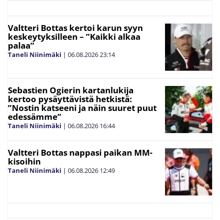
Valtteri Bottas kertoi karun syyn
keskeytyksilleen – ”Kaikki alkaa
palaa”
Taneli Niinimäki
|
06.08.2026
23:14
Sebastien Ogierin kartanlukija
kertoo pysäyttävistä hetkistä:
”Nostin katseeni ja näin suuret puut
edessämme”
Taneli Niinimäki
|
06.08.2026
16:44
Valtteri Bottas nappasi paikan MM-
kisoihin
Taneli Niinimäki
|
06.08.2026
12:49