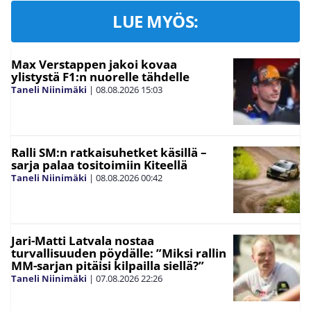
LUE MYÖS:
Max Verstappen jakoi kovaa
ylistystä F1:n nuorelle tähdelle
Taneli Niinimäki
|
08.08.2026
15:03
Ralli SM:n ratkaisuhetket käsillä –
sarja palaa tositoimiin Kiteellä
Taneli Niinimäki
|
08.08.2026
00:42
Jari-Matti Latvala nostaa
turvallisuuden pöydälle: ”Miksi rallin
MM-sarjan pitäisi kilpailla siellä?”
Taneli Niinimäki
|
07.08.2026
22:26