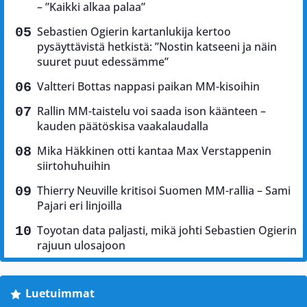
– ”Kaikki alkaa palaa”
Sebastien Ogierin kartanlukija kertoo
pysäyttävistä hetkistä: ”Nostin katseeni ja näin
suuret puut edessämme”
Valtteri Bottas nappasi paikan MM-kisoihin
Rallin MM-taistelu voi saada ison käänteen –
kauden päätöskisa vaakalaudalla
Mika Häkkinen otti kantaa Max Verstappenin
siirtohuhuihin
Thierry Neuville kritisoi Suomen MM-rallia – Sami
Pajari eri linjoilla
Toyotan data paljasti, mikä johti Sebastien Ogierin
rajuun ulosajoon
Luetuimmat