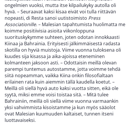
ongelmien vuoksi, mutta itse kilpailukyky autolla oli
hyvä. – Seuraavat kaksi kisaa eivät voi tulla riittävän
nopeasti, di Resta sanoi uutistoimisto
Press
Associationille
. – Malesian tapahtumista huolimatta me
koimme positiivisia asioita viikonloppuna
suorituskykymme suhteen, joten odotan innokkaasti
Kiinaa ja Bahrainia. Erityisesti jälkimmäisestä radasta
skotilla on hyviä muistoja. Viime vuonna tuloksena oli
kuudes sija kisassa ja aika-ajoissa eteneminen
kolmanteen jaksoon asti. – Odottaisin meillä olevan
parempi tuntemus autostamme, jotta voimme tehdä
siitä nopeamman, vaikka Kiina onkin filosofialtaan
erilainen rata kuin aiemmin tällä kaudella koetut. –
Meillä oli siellä hyvä auto kaksi vuotta sitten, eikä ole
syytä, miksi emme voisi toistaa sitä. – Mitä tulee
Bahrainiin, meillä oli siellä viime vuonna varmaankin
yksi vahvimmista kisoistamme ja kun myös sääolot
ovat Malesian kuumuuden kaltaiset, tunnen itseni
luottavaiseksi.