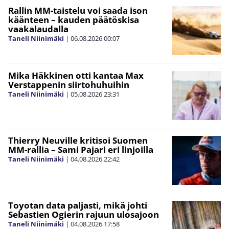
Rallin MM-taistelu voi saada ison
käänteen – kauden päätöskisa
vaakalaudalla
Taneli Niinimäki
|
06.08.2026
00:07
Mika Häkkinen otti kantaa Max
Verstappenin siirtohuhuihin
Taneli Niinimäki
|
05.08.2026
23:31
Thierry Neuville kritisoi Suomen
MM-rallia – Sami Pajari eri linjoilla
Taneli Niinimäki
|
04.08.2026
22:42
Toyotan data paljasti, mikä johti
Sebastien Ogierin rajuun ulosajoon
Taneli Niinimäki
|
04.08.2026
17:58