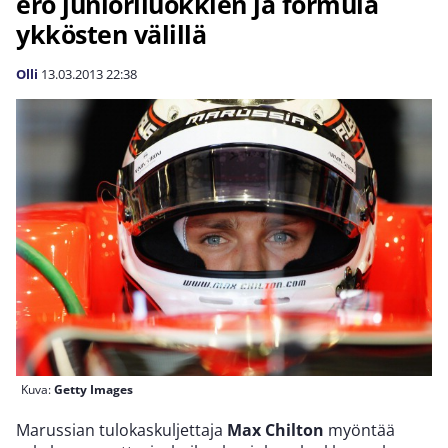
ero junioriluokkien ja formula
ykkösten välillä
Olli
13.03.2013
22:38
Kuva:
Getty Images
Marussian tulokaskuljettaja
Max Chilton
myöntää