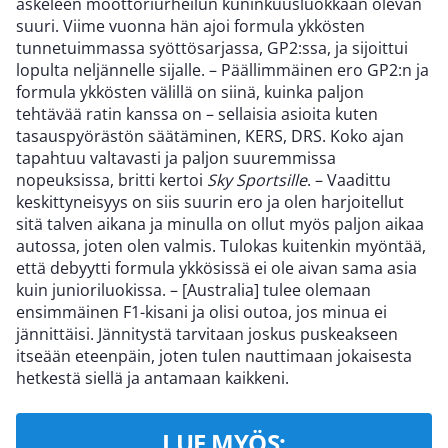
askeleen moottoriurheilun kuninkuusluokkaan olevan
suuri. Viime vuonna hän ajoi formula ykkösten
tunnetuimmassa syöttösarjassa, GP2:ssa, ja sijoittui
lopulta neljännelle sijalle. – Päällimmäinen ero GP2:n ja
formula ykkösten välillä on siinä, kuinka paljon
tehtävää ratin kanssa on – sellaisia asioita kuten
tasauspyörästön säätäminen, KERS, DRS. Koko ajan
tapahtuu valtavasti ja paljon suuremmissa
nopeuksissa, britti kertoi
Sky Sportsille
. – Vaadittu
keskittyneisyys on siis suurin ero ja olen harjoitellut
sitä talven aikana ja minulla on ollut myös paljon aikaa
autossa, joten olen valmis. Tulokas kuitenkin myöntää,
että debyytti formula ykkösissä ei ole aivan sama asia
kuin junioriluokissa. – [Australia] tulee olemaan
ensimmäinen F1-kisani ja olisi outoa, jos minua ei
jännittäisi. Jännitystä tarvitaan joskus puskeakseen
itseään eteenpäin, joten tulen nauttimaan jokaisesta
hetkestä siellä ja antamaan kaikkeni.
LUE MYÖS: