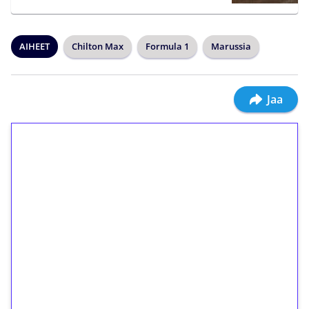
AIHEET
Chilton Max
Formula 1
Marussia
Jaa
1€ = 10€ arvosta
ilmaiskierroksia ilman
kierrätystä!
Talleta 1€
Saat heti 50 ilmaiskierrosta Tuohi 1000 -
peliin (arvo 0,20€ per kierros)!
Ei kierrätysvaatimusta!