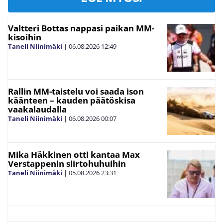
Valtteri Bottas nappasi paikan MM-
kisoihin
Taneli Niinimäki
|
06.08.2026
12:49
Rallin MM-taistelu voi saada ison
käänteen – kauden päätöskisa
vaakalaudalla
Taneli Niinimäki
|
06.08.2026
00:07
Mika Häkkinen otti kantaa Max
Verstappenin siirtohuhuihin
Taneli Niinimäki
|
05.08.2026
23:31