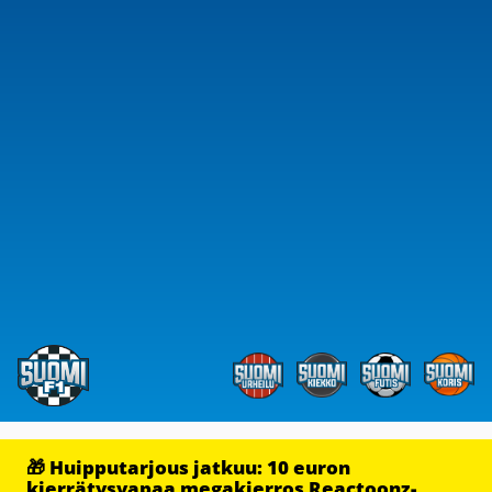
🎁 Huipputarjous jatkuu: 10 euron
kierrätysvapaa megakierros Reactoonz-