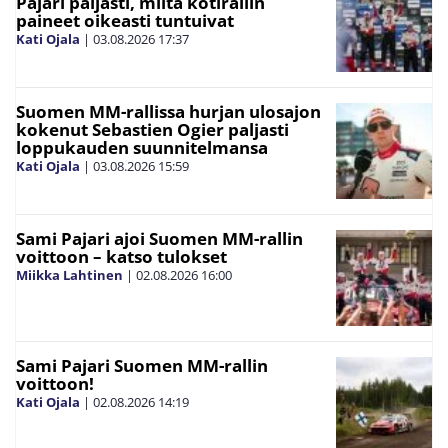
Pajari paljasti, miltä kotirallin
paineet oikeasti tuntuivat
Kati Ojala
|
03.08.2026
17:37
Suomen MM-rallissa hurjan ulosajon
kokenut Sebastien Ogier paljasti
loppukauden suunnitelmansa
Kati Ojala
|
03.08.2026
15:59
Sami Pajari ajoi Suomen MM-rallin
voittoon – katso tulokset
Miikka Lahtinen
|
02.08.2026
16:00
Sami Pajari Suomen MM-rallin
voittoon!
Kati Ojala
|
02.08.2026
14:19