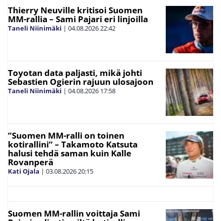
Thierry Neuville kritisoi Suomen
MM-rallia – Sami Pajari eri linjoilla
Taneli Niinimäki
|
04.08.2026
22:42
Toyotan data paljasti, mikä johti
Sebastien Ogierin rajuun ulosajoon
Taneli Niinimäki
|
04.08.2026
17:58
”Suomen MM-ralli on toinen
kotirallini” – Takamoto Katsuta
halusi tehdä saman kuin Kalle
Rovanperä
Kati Ojala
|
03.08.2026
20:15
Suomen MM-rallin voittaja Sami