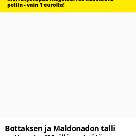
peliin - vain 1 eurolla!
Bottaksen ja Maldonadon talli