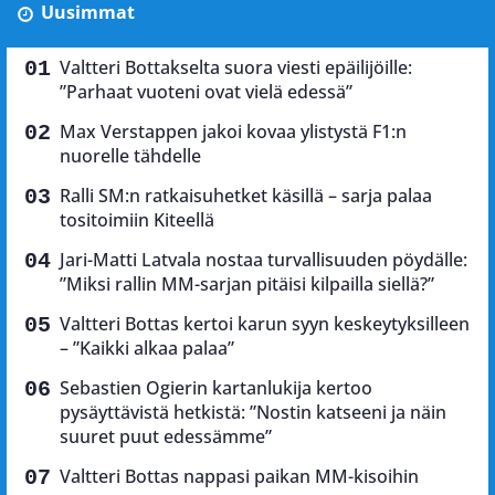
Uusimmat
Valtteri Bottakselta suora viesti epäilijöille:
”Parhaat vuoteni ovat vielä edessä”
Max Verstappen jakoi kovaa ylistystä F1:n
nuorelle tähdelle
Ralli SM:n ratkaisuhetket käsillä – sarja palaa
tositoimiin Kiteellä
Jari-Matti Latvala nostaa turvallisuuden pöydälle:
”Miksi rallin MM-sarjan pitäisi kilpailla siellä?”
Valtteri Bottas kertoi karun syyn keskeytyksilleen
– ”Kaikki alkaa palaa”
Sebastien Ogierin kartanlukija kertoo
pysäyttävistä hetkistä: ”Nostin katseeni ja näin
suuret puut edessämme”
Valtteri Bottas nappasi paikan MM-kisoihin