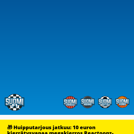
🎁 Huipputarjous jatkuu: 10 euron
kierrätysvapaa megakierros Reactoonz-