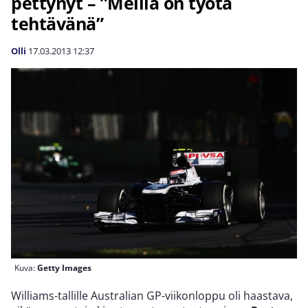
pettynyt – ”Meillä on työtä
tehtävänä”
Olli
17.03.2013
12:37
Kuva:
Getty Images
Williams-tallille Australian GP-viikonloppu oli haastava,