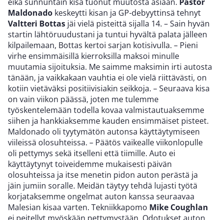
eikä sunnuntain kisa tuonut muutosta asiaan.
Pastor
Maldonado
keskeytti kisan ja GP-debyyttinsä tehnyt
Valtteri Bottas
jäi vielä pisteittä sijalla 14. – Sain hyvän
startin lähtöruudustani ja tuntui hyvältä palata jälleen
kilpailemaan, Bottas kertoi sarjan kotisivulla. – Pieni
virhe ensimmäisillä kierroksilla maksoi minulle
muutamia sijoituksia. Me saimme maksimin irti autosta
tänään, ja vaikkakaan vauhtia ei ole vielä riittävästi, on
kotiin vietäväksi positiivisiakin seikkoja. – Seuraava kisa
on vain viikon päässä, joten me tulemme
työskentelemään todella kovaa valmistautuaksemme
siihen ja hankkiaksemme kauden ensimmäiset pisteet.
Maldonado oli tyytymätön autonsa käyttäytymiseen
viileissä olosuhteissa. – Päätös vaikealle viikonlopulle
oli pettymys sekä itselleni että tiimille. Auto ei
käyttäytynyt toiveidemme mukaisesti päivän
olosuhteissa ja itse menetin pidon auton perästä ja
jäin jumiin soralle. Meidän täytyy tehdä lujasti työtä
korjataksemme ongelmat auton kanssa seuraavaa
Malesian kisaa varten. Tekniikkapomo
Mike Coughlan
ei peitellyt myöskään pettymystään. Odotukset auton