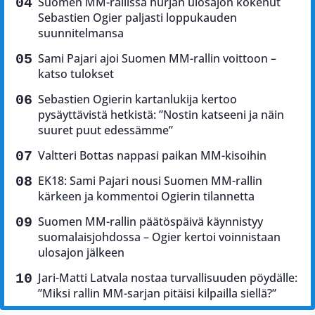
Suomen MM-rallissa hurjan ulosajon kokenut
Sebastien Ogier paljasti loppukauden
suunnitelmansa
Sami Pajari ajoi Suomen MM-rallin voittoon –
katso tulokset
Sebastien Ogierin kartanlukija kertoo
pysäyttävistä hetkistä: ”Nostin katseeni ja näin
suuret puut edessämme”
Valtteri Bottas nappasi paikan MM-kisoihin
EK18: Sami Pajari nousi Suomen MM-rallin
kärkeen ja kommentoi Ogierin tilannetta
Suomen MM-rallin päätöspäivä käynnistyy
suomalaisjohdossa – Ogier kertoi voinnistaan
ulosajon jälkeen
Jari-Matti Latvala nostaa turvallisuuden pöydälle:
”Miksi rallin MM-sarjan pitäisi kilpailla siellä?”