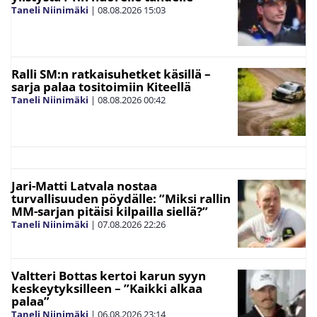
Taneli Niinimäki
|
08.08.2026
15:03
Ralli SM:n ratkaisuhetket käsillä –
sarja palaa tositoimiin Kiteellä
Taneli Niinimäki
|
08.08.2026
00:42
Jari-Matti Latvala nostaa
turvallisuuden pöydälle: ”Miksi rallin
MM-sarjan pitäisi kilpailla siellä?”
Taneli Niinimäki
|
07.08.2026
22:26
Valtteri Bottas kertoi karun syyn
keskeytyksilleen – ”Kaikki alkaa
palaa”
Taneli Niinimäki
|
06.08.2026
23:14