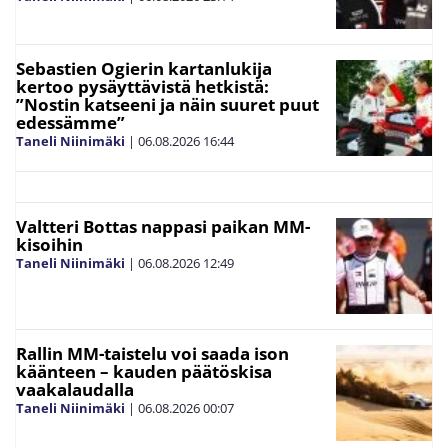
Sebastien Ogierin kartanlukija
kertoo pysäyttävistä hetkistä:
”Nostin katseeni ja näin suuret puut
edessämme”
Taneli Niinimäki
|
06.08.2026
16:44
Valtteri Bottas nappasi paikan MM-
kisoihin
Taneli Niinimäki
|
06.08.2026
12:49
Rallin MM-taistelu voi saada ison
käänteen – kauden päätöskisa
vaakalaudalla
Taneli Niinimäki
|
06.08.2026
00:07