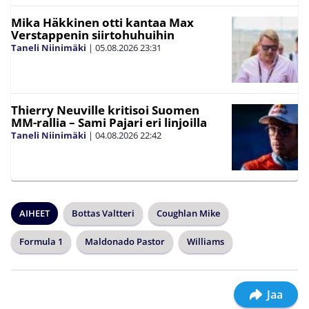
Mika Häkkinen otti kantaa Max
Verstappenin siirtohuhuihin
Taneli Niinimäki
|
05.08.2026
23:31
Thierry Neuville kritisoi Suomen
MM-rallia – Sami Pajari eri linjoilla
Taneli Niinimäki
|
04.08.2026
22:42
AIHEET
Bottas Valtteri
Coughlan Mike
Formula 1
Maldonado Pastor
Williams
Jaa