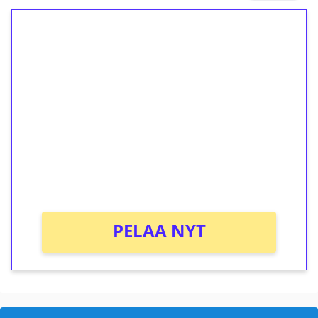
1€ = 10€ arvosta
ilmaiskierroksia ilman
kierrätystä!
Talleta 1€
Saat heti 50 ilmaiskierrosta Tuohi 1000 -
peliin (arvo 0,20€ per kierros)!
Ei kierrätysvaatimusta!
PELAA NYT