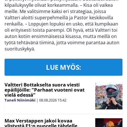
kilpailukyvylle olivat korkeammalla. – Kisa oli vaikea
meille. Me valitsimme kaksi eri strategiaa, joissa
Valtteri aloitti superpehmeillä ja Pastor keskikovilla
renkailla. – Loppujen lopuksi en usko, että kumpikaan
oli erityisesti toista parempi. Oli hyvä, että Valtteri toi
auton kotiin ensimmäisessä kisassa, mutta meillä on
työtä tehtävänä tiiminä, jotta voimme parantaa auton
suorituskykyä.
LUE MYÖS:
Valtteri Bottakselta suora viesti
epäilijöille: ”Parhaat vuoteni ovat
vielä edessä”
Taneli Niinimäki
|
08.08.2026
15:42
Max Verstappen jakoi kovaa
ylistystä F1:n nuorelle tähdelle