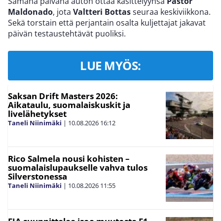
Samana päivänä auton ottaa käsittelyynsä
Pastor
Maldonado
, jota
Valtteri Bottas
seuraa keskiviikkona.
Sekä torstain että perjantain osalta kuljettajat jakavat
päivän testaustehtävät puoliksi.
LUE MYÖS:
Saksan Drift Masters 2026:
Aikataulu, suomalaiskuskit ja
livelähetykset
Taneli Niinimäki
|
10.08.2026
16:12
Rico Salmela nousi kohisten –
suomalaislupaukselle vahva tulos
Silverstonessa
Taneli Niinimäki
|
10.08.2026
11:55