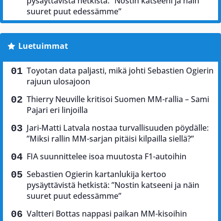
pysäyttävistä hetkistä: ”Nostin katseeni ja näin
suuret puut edessämme”
Luetuimmat
Toyotan data paljasti, mikä johti Sebastien Ogierin
rajuun ulosajoon
Thierry Neuville kritisoi Suomen MM-rallia – Sami
Pajari eri linjoilla
Jari-Matti Latvala nostaa turvallisuuden pöydälle:
”Miksi rallin MM-sarjan pitäisi kilpailla siellä?”
FIA suunnittelee isoa muutosta F1-autoihin
Sebastien Ogierin kartanlukija kertoo
pysäyttävistä hetkistä: ”Nostin katseeni ja näin
suuret puut edessämme”
Valtteri Bottas nappasi paikan MM-kisoihin