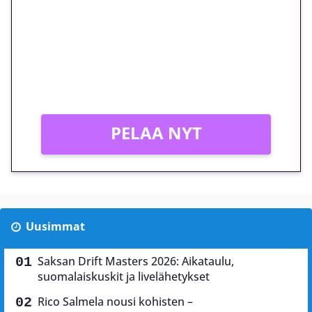
megakierros Reactoonz-
peliin – vain 1 eurolla!
Peli: Reactoonz
Vain uusille asiakkaille!
PELAA NYT
Uusimmat
Saksan Drift Masters 2026: Aikataulu,
suomalaiskuskit ja livelähetykset
Rico Salmela nousi kohisten –