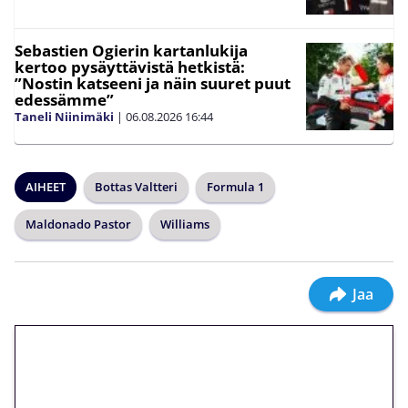
Sebastien Ogierin kartanlukija
kertoo pysäyttävistä hetkistä:
”Nostin katseeni ja näin suuret puut
edessämme”
Taneli Niinimäki
|
06.08.2026
16:44
AIHEET
Bottas Valtteri
Formula 1
Maldonado Pastor
Williams
Jaa
🎁 Huipputarjous jatkuu: 10
euron kierrätysvapaa