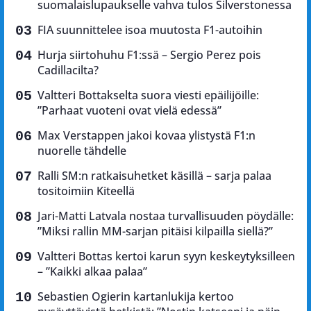
suomalaislupaukselle vahva tulos Silverstonessa
FIA suunnittelee isoa muutosta F1-autoihin
Hurja siirtohuhu F1:ssä – Sergio Perez pois
Cadillacilta?
Valtteri Bottakselta suora viesti epäilijöille:
”Parhaat vuoteni ovat vielä edessä”
Max Verstappen jakoi kovaa ylistystä F1:n
nuorelle tähdelle
Ralli SM:n ratkaisuhetket käsillä – sarja palaa
tositoimiin Kiteellä
Jari-Matti Latvala nostaa turvallisuuden pöydälle:
”Miksi rallin MM-sarjan pitäisi kilpailla siellä?”
Valtteri Bottas kertoi karun syyn keskeytyksilleen
– ”Kaikki alkaa palaa”
Sebastien Ogierin kartanlukija kertoo