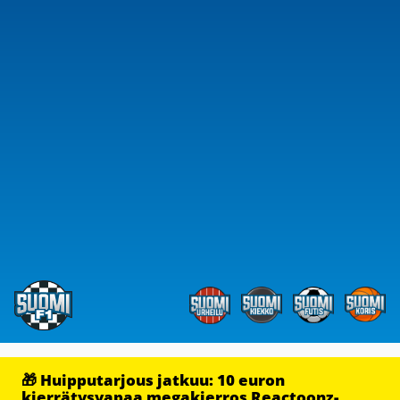
🎁 Huipputarjous jatkuu: 10 euron
kierrätysvapaa megakierros Reactoonz-