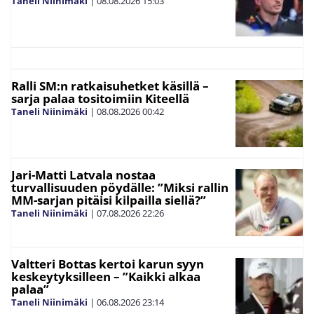
Taneli Niinimäki
|
08.08.2026
15:03
Ralli SM:n ratkaisuhetket käsillä –
sarja palaa tositoimiin Kiteellä
Taneli Niinimäki
|
08.08.2026
00:42
Jari-Matti Latvala nostaa
turvallisuuden pöydälle: ”Miksi rallin
MM-sarjan pitäisi kilpailla siellä?”
Taneli Niinimäki
|
07.08.2026
22:26
Valtteri Bottas kertoi karun syyn
keskeytyksilleen – ”Kaikki alkaa
palaa”
Taneli Niinimäki
|
06.08.2026
23:14