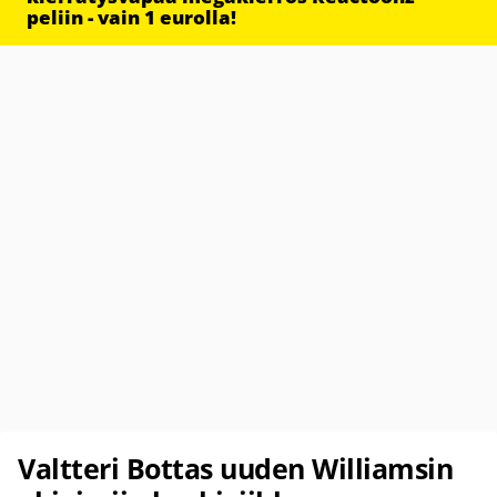
peliin - vain 1 eurolla!
Valtteri Bottas uuden Williamsin