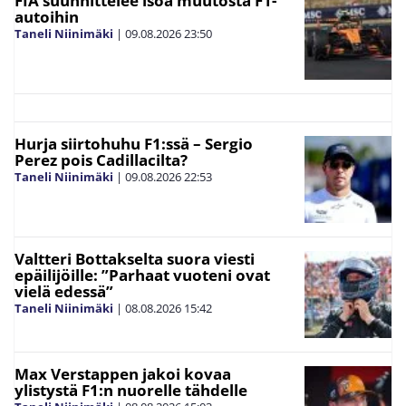
FIA suunnittelee isoa muutosta F1-
autoihin
Taneli Niinimäki
|
09.08.2026
23:50
Hurja siirtohuhu F1:ssä – Sergio
Perez pois Cadillacilta?
Taneli Niinimäki
|
09.08.2026
22:53
Valtteri Bottakselta suora viesti
epäilijöille: ”Parhaat vuoteni ovat
vielä edessä”
Taneli Niinimäki
|
08.08.2026
15:42
Max Verstappen jakoi kovaa
ylistystä F1:n nuorelle tähdelle