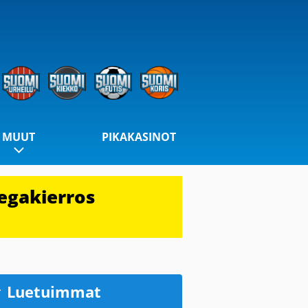
MUUT
PIKAKASINOT
egakierros
Luetuimmat