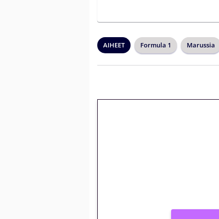
AIHEET
Formula 1
Marussia
🎁 Huipputarjous 
kierrätysvapaa me
– vain 1 eurolla!
Peli: Reactoonz
Vain uusille asiakkaille!