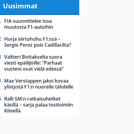
Uusimmat
FIA suunnittelee isoa
muutosta F1-autoihin
Hurja siirtohuhu F1:ssä –
Sergio Perez pois Cadillacilta?
Valtteri Bottakselta suora
viesti epäilijöille: ”Parhaat
vuoteni ovat vielä edessä”
Max Verstappen jakoi kovaa
ylistystä F1:n nuorelle tähdelle
Ralli SM:n ratkaisuhetket
käsillä – sarja palaa tositoimiin
Kiteellä