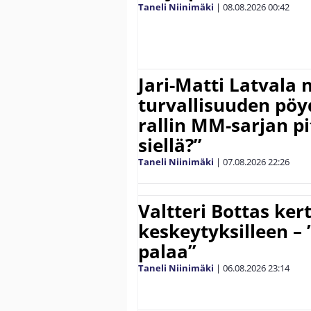
Taneli Niinimäki
|
08.08.2026
00:42
Jari-Matti Latvala 
turvallisuuden pöyd
rallin MM-sarjan pit
siellä?”
Taneli Niinimäki
|
07.08.2026
22:26
Valtteri Bottas ker
keskeytyksilleen – 
palaa”
Taneli Niinimäki
|
06.08.2026
23:14