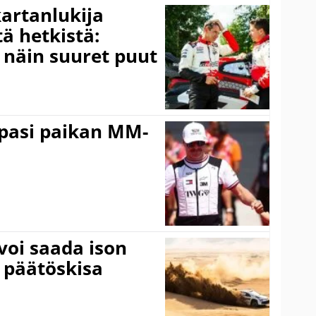
kartanlukija
ä hetkistä:
a näin suuret puut
ppasi paikan MM-
voi saada ison
 päätöskisa