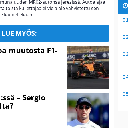
iaamuna uuden MR02-autonsa Jerezissä. Autoa ajaa
ta toista kuljettajaa ei vielä ole vahvistettu sen
se kaudellekaan.
LUE MYÖS:
soa muutosta F1-
:ssä – Sergio
lta?