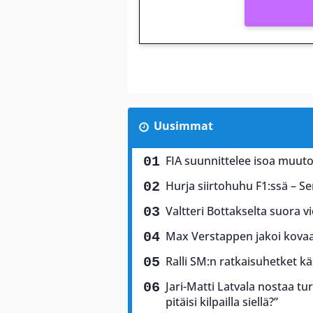
Uusimmat
FIA suunnittelee isoa muuto
Hurja siirtohuhu F1:ssä – Ser
Valtteri Bottakselta suora vi
Max Verstappen jakoi kovaa 
Ralli SM:n ratkaisuhetket käs
Jari-Matti Latvala nostaa tu
pitäisi kilpailla siellä?”