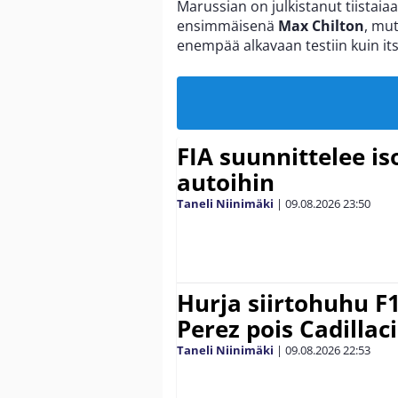
Marussian on julkistanut tiista
ensimmäisenä
Max Chilton
, mut
enempää alkavaan testiin kuin it
FIA suunnittelee i
autoihin
Taneli Niinimäki
|
09.08.2026
23:50
Hurja siirtohuhu F1
Perez pois Cadillaci
Taneli Niinimäki
|
09.08.2026
22:53