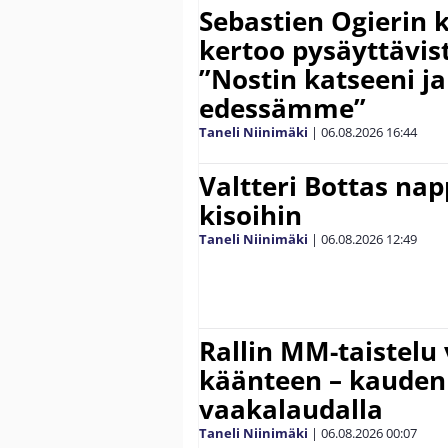
Sebastien Ogierin 
kertoo pysäyttävist
”Nostin katseeni j
edessämme”
Taneli Niinimäki
|
06.08.2026
16:44
Valtteri Bottas na
kisoihin
Taneli Niinimäki
|
06.08.2026
12:49
Rallin MM-taistelu 
käänteen – kauden
vaakalaudalla
Taneli Niinimäki
|
06.08.2026
00:07