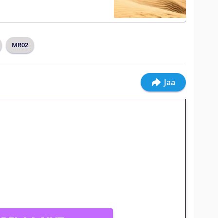
MR02
Jaa
jatkuu: 10 euron
gakierros Reactoonz-peliin