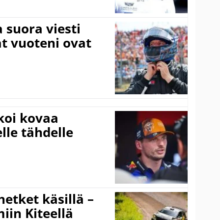
a suora viesti
at vuoteni ovat
koi kovaa
lle tähdelle
hetket käsillä –
iin Kiteellä