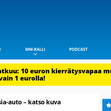
1
MM-RALLI
PODCAST
jatkuu: 10 euron kierrätysvapaa m
vain 1 eurolla!
ia-auto – katso kuva