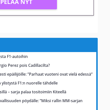
PELAA NYT
sta F1-autoihin
gio Perez pois Cadillacilta?
esti epäilijöille: ”Parhaat vuoteni ovat vielä edessä”
ylistystä F1:n nuorelle tähdelle
illä – sarja palaa tositoimiin Kiteellä
rvallisuuden pöydälle: ”Miksi rallin MM-sarjan