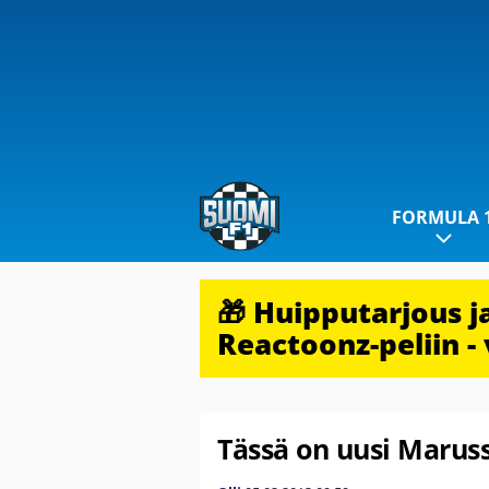
FORMULA 
🎁 Huipputarjous 
Reactoonz-peliin - 
Tässä on uusi Maruss