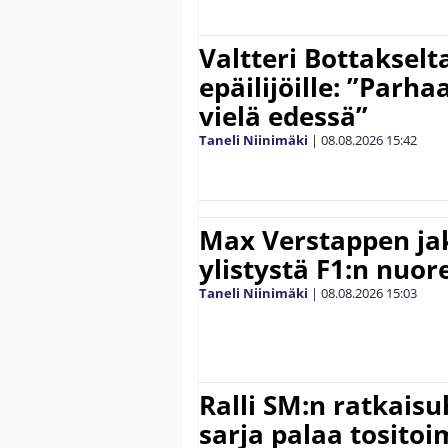
Valtteri Bottakselt
epäilijöille: ”Parha
vielä edessä”
Taneli Niinimäki
|
08.08.2026
15:42
Max Verstappen ja
ylistystä F1:n nuore
Taneli Niinimäki
|
08.08.2026
15:03
Ralli SM:n ratkaisu
sarja palaa tositoim