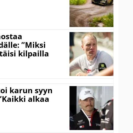
nostaa
älle: ”Miksi
äisi kilpailla
toi karun syyn
”Kaikki alkaa