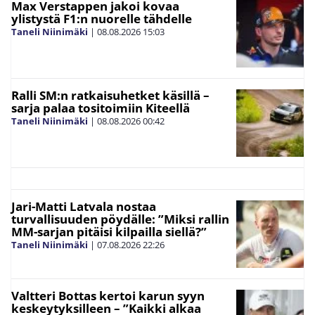
Max Verstappen jakoi kovaa
ylistystä F1:n nuorelle tähdelle
Taneli Niinimäki
|
08.08.2026
15:03
Ralli SM:n ratkaisuhetket käsillä –
sarja palaa tositoimiin Kiteellä
Taneli Niinimäki
|
08.08.2026
00:42
Jari-Matti Latvala nostaa
turvallisuuden pöydälle: ”Miksi rallin
MM-sarjan pitäisi kilpailla siellä?”
Taneli Niinimäki
|
07.08.2026
22:26
Valtteri Bottas kertoi karun syyn
keskeytyksilleen – ”Kaikki alkaa