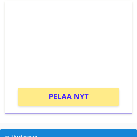
1€ = 10€ arvosta
ilmaiskierroksia ilman
kierrätystä!
Talleta 1€
Saat heti 50 ilmaiskierrosta Tuohi 1000 -
peliin (arvo 0,20€ per kierros)!
Ei kierrätysvaatimusta!
PELAA NYT