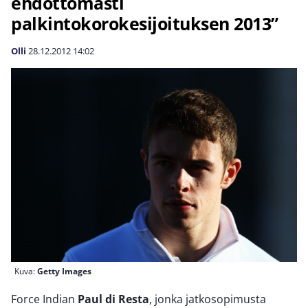
ehdottomasti
palkintokorokesijoituksen 2013”
Olli
28.12.2012
14:02
Kuva:
Getty Images
Force Indian
Paul di Resta
, jonka jatkosopimusta