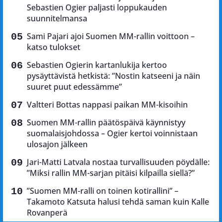
Sebastien Ogier paljasti loppukauden
suunnitelmansa
Sami Pajari ajoi Suomen MM-rallin voittoon –
katso tulokset
Sebastien Ogierin kartanlukija kertoo
pysäyttävistä hetkistä: ”Nostin katseeni ja näin
suuret puut edessämme”
Valtteri Bottas nappasi paikan MM-kisoihin
Suomen MM-rallin päätöspäivä käynnistyy
suomalaisjohdossa – Ogier kertoi voinnistaan
ulosajon jälkeen
Jari-Matti Latvala nostaa turvallisuuden pöydälle:
”Miksi rallin MM-sarjan pitäisi kilpailla siellä?”
”Suomen MM-ralli on toinen kotirallini” –
Takamoto Katsuta halusi tehdä saman kuin Kalle
Rovanperä