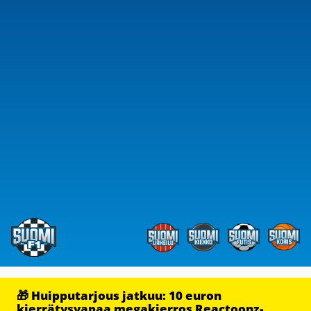
🎁 Huipputarjous jatkuu: 10 euron
kierrätysvapaa megakierros Reactoonz-