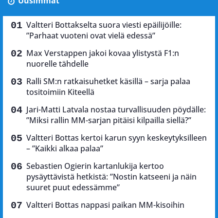
Uusimmat
Valtteri Bottakselta suora viesti epäilijöille:
”Parhaat vuoteni ovat vielä edessä”
Max Verstappen jakoi kovaa ylistystä F1:n
nuorelle tähdelle
Ralli SM:n ratkaisuhetket käsillä – sarja palaa
tositoimiin Kiteellä
Jari-Matti Latvala nostaa turvallisuuden pöydälle:
”Miksi rallin MM-sarjan pitäisi kilpailla siellä?”
Valtteri Bottas kertoi karun syyn keskeytyksilleen
– ”Kaikki alkaa palaa”
Sebastien Ogierin kartanlukija kertoo
pysäyttävistä hetkistä: ”Nostin katseeni ja näin
suuret puut edessämme”
Valtteri Bottas nappasi paikan MM-kisoihin