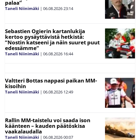
palaa”
Taneli Niinimäki
|
06.08.2026
23:14
Sebastien Ogierin kartanlukija
kertoo pysäyttävistä hetkistä:
”Nostin katseeni ja näin suuret puut
edessämme”
Taneli Niinimäki
|
06.08.2026
16:44
Valtteri Bottas nappasi paikan MM-
kisoihin
Taneli Niinimäki
|
06.08.2026
12:49
Rallin MM-taistelu voi saada ison
käänteen – kauden päätöskisa
vaakalaudalla
Taneli Niinimäki
|
06.08.2026
00:07