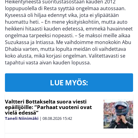
Heikentyneestä suoritustasostaan kauden 2012
loppupuolella di Resta syyttää ongelmaa autossaan.
Kyseessä oli hiljaa edennyt vika, jota ei ylipäätään
huomattu heti. – En mene yksityiskohtiin, mutta auto
heikkeni hitaasti kauden edetessä, emmekä havainneet
ongelmaa tarpeeksi nopeasti. – Se maksoi meille aikaa
Suzukassa ja Intiassa. Me vaihdoimme monokokin Abu
Dhabia varten, mutta lopulta meidän oli vaihdettava
koko alusta, mikä korjasi ongelman. Valitettavasti se
tapahtui vasta aivan kauden lopussa.
LUE MYÖS:
Valtteri Bottakselta suora viesti
epäilijöille: ”Parhaat vuoteni ovat
vielä edessä”
Taneli Niinimäki
|
08.08.2026
15:42