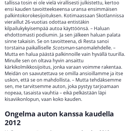
tallissa tosin ei ole vielä virallisesti julkistettu, kertoo
ensi kauden tavoitteekseensa uransa ensimmäisen
palkintokorokesijoituksen. Kotimaassaan Skotlannissa
vieraillut 26-vuotias odottaa entistäkin
kilpailukykyisempää autoa käyttöönsä. – Haluan
ehdottomasti podiumin. Ja sen jälkeen haluan palata
sinne takaisin. Se on tavoitteena, di Resta sanoi
torstaina paikalliselle
Scotsman
-sanomalehdelle. –
Mutta en halua päästä palkinnoille vain hyvällä tuurilla.
Minulle sen on oltava hyvin ansaittu
kärkikolmikkosijoitus, jonka varaan voimme rakentaa.
Meidän on saavutettava se omilla ansioillamme ja itse
uskon, että se on mahdollista. – Mutta tehdäksemme
sen, me tarvitsemme auton, joka pystyy tarjoamaan
nopeaa, tasaista vauhtia – eikä pelkästään läpi
kisaviikonlopun, vaan koko kauden.
Ongelma auton kanssa kaudella
2012