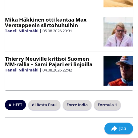
Mika Häkkinen otti kantaa Max
Verstappenin siirtohuhuihin
Taneli Niinimäki
|
05.08.2026
23:31
Thierry Neuville kritisoi Suomen
MM-rallia – Sami Pajari eri linjoilla
Taneli Niinimäki
|
04.08.2026
22:42
AIHEET
di Resta Paul
Force India
Formula 1
Jaa