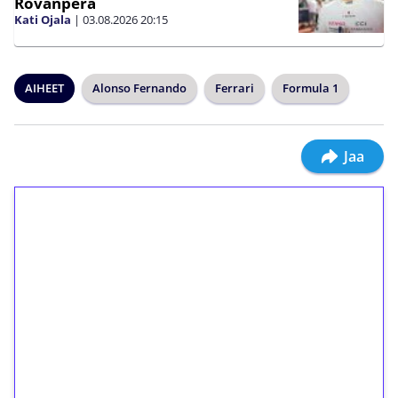
Rovanperä
Kati Ojala
|
03.08.2026
20:15
AIHEET
Alonso Fernando
Ferrari
Formula 1
Jaa
1€ = 10€ arvosta
ilmaiskierroksia ilman
kierrätystä!
Talleta 1€
Saat heti 50 ilmaiskierrosta Tuohi 1000 -
peliin (arvo 0,20€ per kierros)!