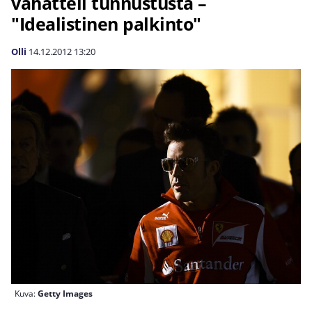
vähätteli tunnustusta –
"Idealistinen palkinto"
Olli
14.12.2012
13:20
Kuva:
Getty Images