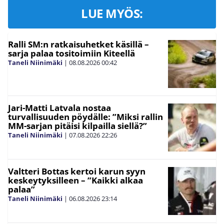
LUE MYÖS:
Ralli SM:n ratkaisuhetket käsillä –
sarja palaa tositoimiin Kiteellä
Taneli Niinimäki
|
08.08.2026
00:42
Jari-Matti Latvala nostaa
turvallisuuden pöydälle: ”Miksi rallin
MM-sarjan pitäisi kilpailla siellä?”
Taneli Niinimäki
|
07.08.2026
22:26
Valtteri Bottas kertoi karun syyn
keskeytyksilleen – ”Kaikki alkaa
palaa”
Taneli Niinimäki
|
06.08.2026
23:14