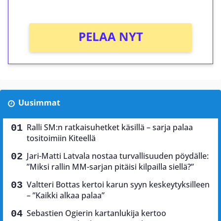
Ei kierrätysvaatimusta!
PELAA NYT
Uusimmat
Ralli SM:n ratkaisuhetket käsillä – sarja palaa
tositoimiin Kiteellä
Jari-Matti Latvala nostaa turvallisuuden pöydälle:
”Miksi rallin MM-sarjan pitäisi kilpailla siellä?”
Valtteri Bottas kertoi karun syyn keskeytyksilleen
– ”Kaikki alkaa palaa”
Sebastien Ogierin kartanlukija kertoo