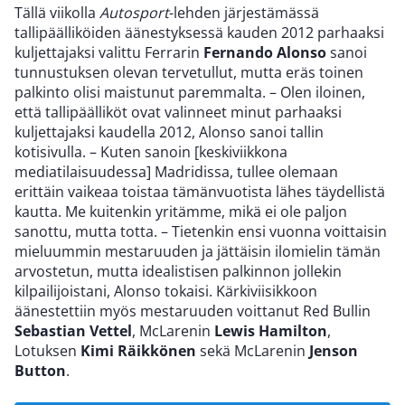
Tällä viikolla
Autosport
-lehden järjestämässä
tallipäälliköiden äänestyksessä kauden 2012 parhaaksi
kuljettajaksi valittu Ferrarin
Fernando Alonso
sanoi
tunnustuksen olevan tervetullut, mutta eräs toinen
palkinto olisi maistunut paremmalta. – Olen iloinen,
että tallipäälliköt ovat valinneet minut parhaaksi
kuljettajaksi kaudella 2012, Alonso sanoi tallin
kotisivulla. – Kuten sanoin [keskiviikkona
mediatilaisuudessa] Madridissa, tullee olemaan
erittäin vaikeaa toistaa tämänvuotista lähes täydellistä
kautta. Me kuitenkin yritämme, mikä ei ole paljon
sanottu, mutta totta. – Tietenkin ensi vuonna voittaisin
mieluummin mestaruuden ja jättäisin ilomielin tämän
arvostetun, mutta idealistisen palkinnon jollekin
kilpailijoistani, Alonso tokaisi. Kärkiviisikkoon
äänestettiin myös mestaruuden voittanut Red Bullin
Sebastian Vettel
, McLarenin
Lewis Hamilton
,
Lotuksen
Kimi Räikkönen
sekä McLarenin
Jenson
Button
.