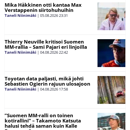
Mika Häkkinen otti kantaa Max
Verstappenin siirtohuhuihin
Taneli Niinimäki
|
05.08.2026
23:31
Thierry Neuville kritisoi Suomen
MM-rallia – Sami Pajari eri linjoilla
Taneli Niinimäki
|
04.08.2026
22:42
Toyotan data paljasti, mikä johti
Sebastien Ogierin rajuun ulosajoon
Taneli Niinimäki
|
04.08.2026
17:58
”Suomen MM-ralli on toinen
kotirallini” – Takamoto Katsuta
halusi tehdä saman kuin Kalle