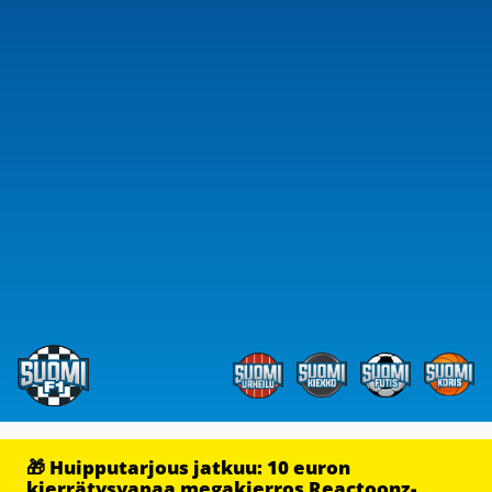
🎁 Huipputarjous jatkuu: 10 euron
kierrätysvapaa megakierros Reactoonz-