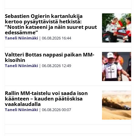
Sebastien Ogierin kartanlukija
kertoo pysäyttävistä hetkistä:
”Nostin katseeni ja näin suuret puut
edessämme”
Taneli Niinimäki
|
06.08.2026
16:44
Valtteri Bottas nappasi paikan MM-
kisoihin
Taneli Niinimäki
|
06.08.2026
12:49
Rallin MM-taistelu voi saada ison
käänteen – kauden päätöskisa
vaakalaudalla
Taneli Niinimäki
|
06.08.2026
00:07