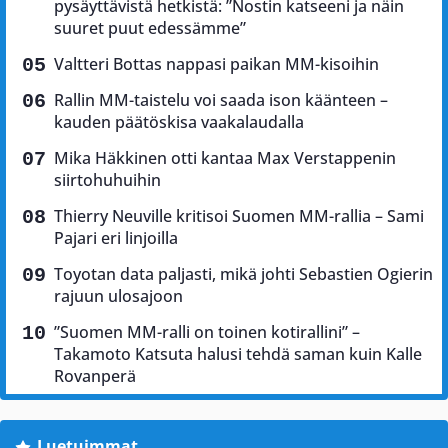
pysäyttävistä hetkistä: ”Nostin katseeni ja näin
suuret puut edessämme”
Valtteri Bottas nappasi paikan MM-kisoihin
Rallin MM-taistelu voi saada ison käänteen –
kauden päätöskisa vaakalaudalla
Mika Häkkinen otti kantaa Max Verstappenin
siirtohuhuihin
Thierry Neuville kritisoi Suomen MM-rallia – Sami
Pajari eri linjoilla
Toyotan data paljasti, mikä johti Sebastien Ogierin
rajuun ulosajoon
”Suomen MM-ralli on toinen kotirallini” –
Takamoto Katsuta halusi tehdä saman kuin Kalle
Rovanperä
Luetuimmat