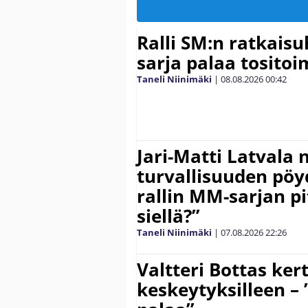
Ralli SM:n ratkaisu
sarja palaa tositoim
Taneli Niinimäki
|
08.08.2026
00:42
Jari-Matti Latvala 
turvallisuuden pöyd
rallin MM-sarjan pit
siellä?”
Taneli Niinimäki
|
07.08.2026
22:26
Valtteri Bottas ker
keskeytyksilleen – 