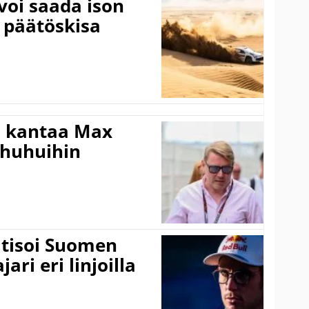
voi saada ison
 päätöskisa
i kantaa Max
ohuhuihin
itisoi Suomen
ari eri linjoilla