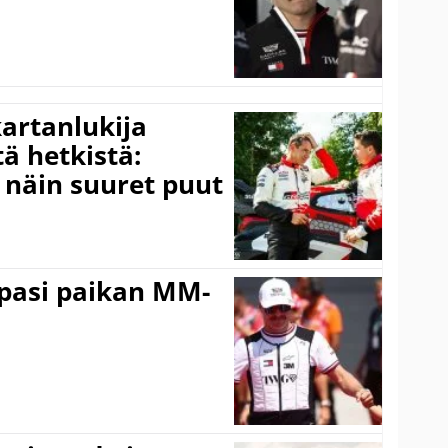
kartanlukija
ä hetkistä:
a näin suuret puut
ppasi paikan MM-