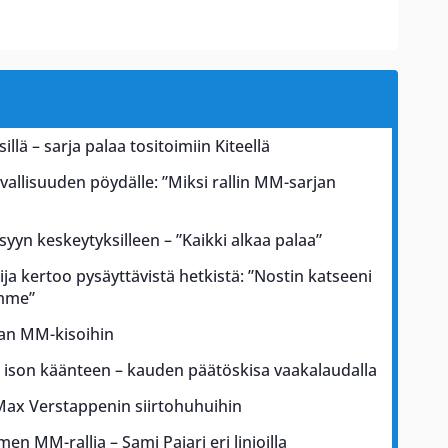
illä – sarja palaa tositoimiin Kiteellä
rvallisuuden pöydälle: ”Miksi rallin MM-sarjan
 syyn keskeytyksilleen – ”Kaikki alkaa palaa”
ja kertoo pysäyttävistä hetkistä: ”Nostin katseeni
ämme”
kan MM-kisoihin
a ison käänteen – kauden päätöskisa vaakalaudalla
Max Verstappenin siirtohuhuihin
men MM-rallia – Sami Pajari eri linjoilla