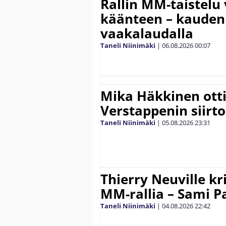
Rallin MM-taistelu 
käänteen – kauden
vaakalaudalla
Taneli Niinimäki
|
06.08.2026
00:07
Mika Häkkinen ott
Verstappenin siirt
Taneli Niinimäki
|
05.08.2026
23:31
Thierry Neuville kr
MM-rallia – Sami Paj
Taneli Niinimäki
|
04.08.2026
22:42