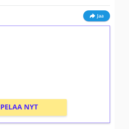
Jaa
ilmaiskierroksia ilman
osta Tuohi 1000 -peliin (arvo 0,20€ per
PELAA NYT