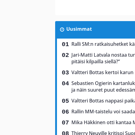
Uusimmat
Ralli SM:n ratkaisuhetket käs
Jari-Matti Latvala nostaa tu
pitäisi kilpailla siellä?”
Valtteri Bottas kertoi karun
Sebastien Ogierin kartanluki
ja näin suuret puut edess
Valtteri Bottas nappasi pai
Rallin MM-taistelu voi saad
Mika Häkkinen otti kantaa 
Thierry Neuville kritisoi Suo