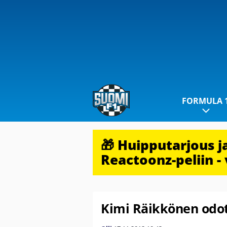
FORMULA 
🎁 Huipputarjous 
Reactoonz-peliin - 
Kimi Räikkönen odott