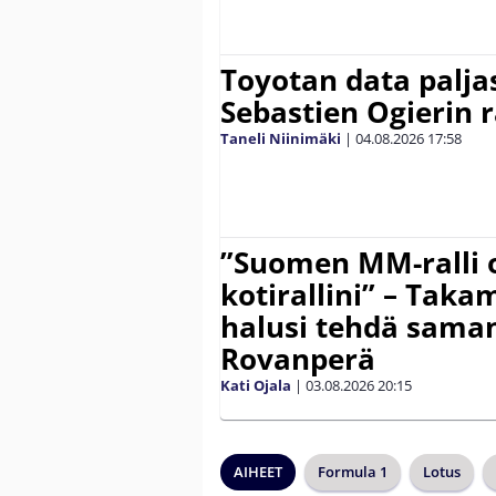
Toyotan data paljas
Sebastien Ogierin 
Taneli Niinimäki
|
04.08.2026
17:58
”Suomen MM-ralli 
kotirallini” – Tak
halusi tehdä saman
Rovanperä
Kati Ojala
|
03.08.2026
20:15
AIHEET
Formula 1
Lotus