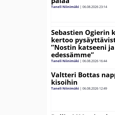
palaa”
Taneli Niinimäki
|
06.08.2026
23:14
Sebastien Ogierin 
kertoo pysäyttävist
”Nostin katseeni j
edessämme”
Taneli Niinimäki
|
06.08.2026
16:44
Valtteri Bottas na
kisoihin
Taneli Niinimäki
|
06.08.2026
12:49