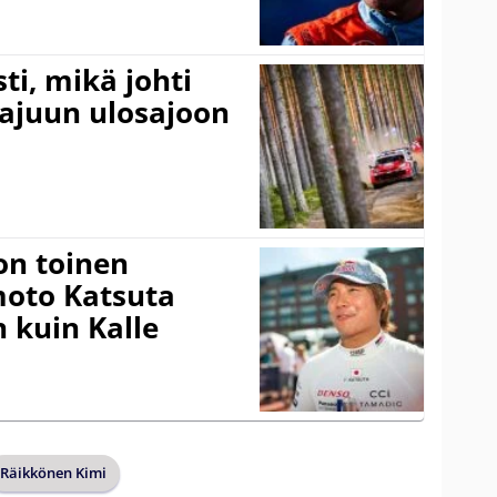
ti, mikä johti
rajuun ulosajoon
on toinen
amoto Katsuta
 kuin Kalle
Räikkönen Kimi