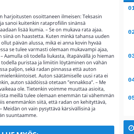
in harjoitusten osoittaneen ilmeisen: Teksasin
aja sanoi kuitenkin rataprofiilin sinänsä
saadaan lisää kumia. – Se on mukava rata ajaa.
ten siinä on haastetta. Kuten minkä tahansa uuden
 ollut päivän alussa, mikä ei anna kovin hyvää
ssa se tulee varmasti olemaan mukavampi ajaa,
 – Aamulla oli todella liukasta, iltapäivällä jo hieman
odella puristaa ja limiitin löytäminen on vähän
ssa paljon, sekä radan pinnassa että auton
s mielenkiintoiset. Auton säätämiselle uusi rata ei
kin, auton säädöissä otetaan ”ennakkoa”. – Me
ikeaa ole. Tietenkin voimme muuttaa asioita,
ksista meillä tulee olemaan enemmän tai vähemmän
iis enemmänkin siitä, että radan on kehityttävä,
 – Meidän on vain pysyttävä kärsivällisinä ja
idän suuntaamme.