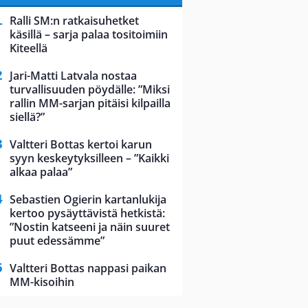
Ralli SM:n ratkaisuhetket
käsillä – sarja palaa tositoimiin
Kiteellä
Jari-Matti Latvala nostaa
turvallisuuden pöydälle: ”Miksi
rallin MM-sarjan pitäisi kilpailla
siellä?”
Valtteri Bottas kertoi karun
syyn keskeytyksilleen – ”Kaikki
alkaa palaa”
Sebastien Ogierin kartanlukija
kertoo pysäyttävistä hetkistä:
”Nostin katseeni ja näin suuret
puut edessämme”
Valtteri Bottas nappasi paikan
MM-kisoihin