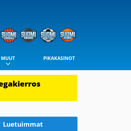
MUUT
PIKAKASINOT
egakierros
Luetuimmat