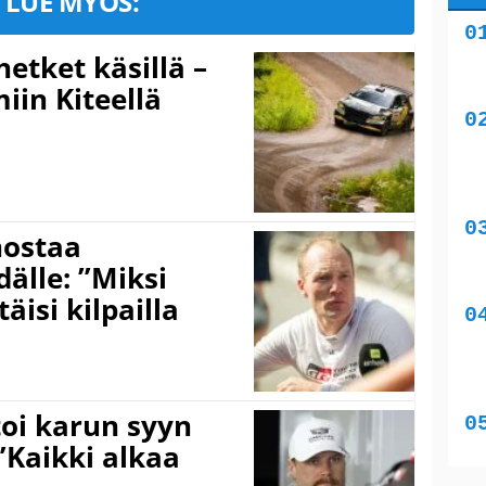
LUE MYÖS:
hetket käsillä –
iin Kiteellä
nostaa
älle: ”Miksi
äisi kilpailla
toi karun syyn
”Kaikki alkaa