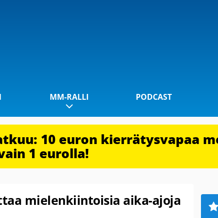
1
MM-RALLI
PODCAST
jatkuu: 10 euron kierrätysvapaa m
vain 1 eurolla!
aa mielenkiintoisia aika-ajoja