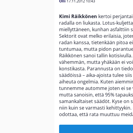
Olli
17.11.2012
10:43
Kimi Räikkönen
kertoi perjanta
radalla on liukasta. Lotus-kuljett
miellyttäneen, kunhan asfalttiin 
Sektorit ovat melko erilaisia, jo
radan kanssa, tietenkään pitoa ei
tuntumaa, mutta pidon parantue
Räikkönen sanoi tallin kotisivulla.
vähemmän, mutta yhäkään ei voi t
konstikasta. Parannusta on tiedo
säädöissä – aika-ajoista tulee sii
aiheuta ongelmia. Kuten aiemmin
tunnemme automme joten ei se va
mutta sanoisin, että 95% tapau
samankaltaiset säädöt. Kyse on s
niin kuin se varmasti kehittyykin.
odottaa, että rata muuttuu me