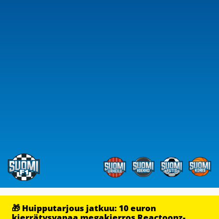
🎁 Huipputarjous jatkuu: 10 euron
kierrätysvapaa megakierros Reactoonz-