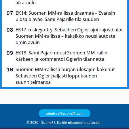
aikataulu
EK14: Suomen MM-rallissa draamaa – Evansin
ulosajo avasi Sami Pajarille tilaisuuden
EK17 keskeytetty: Sebastien Ogier ajoi rajusti ulos
Suomen MM-rallissa – kaksikko nousi autosta
omin avuin
EK18: Sami Pajari nousi Suomen MM-rallin
kärkeen ja kommentoi Ogierin tilannetta
Suomen MM-rallissa hurjan ulosajon kokenut
Sebastien Ogier paljasti loppukauden
suunnitelmansa
toimitus@suomif1.com
© 2026 - SuomiF1. Kaikki oikeudet pidätetään.