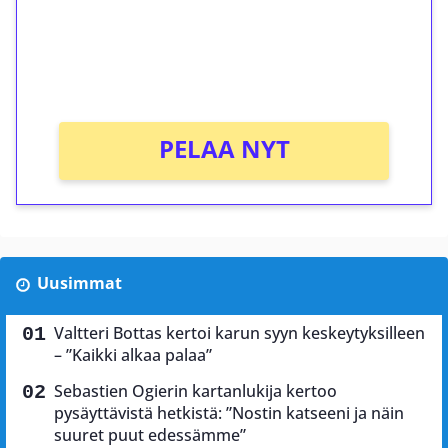
Saat heti 50 ilmaiskierrosta Tuohi 1000 -
peliin (arvo 0,20€ per kierros)!
Ei kierrätysvaatimusta!
PELAA NYT
Uusimmat
Valtteri Bottas kertoi karun syyn keskeytyksilleen
– ”Kaikki alkaa palaa”
Sebastien Ogierin kartanlukija kertoo
pysäyttävistä hetkistä: ”Nostin katseeni ja näin
suuret puut edessämme”