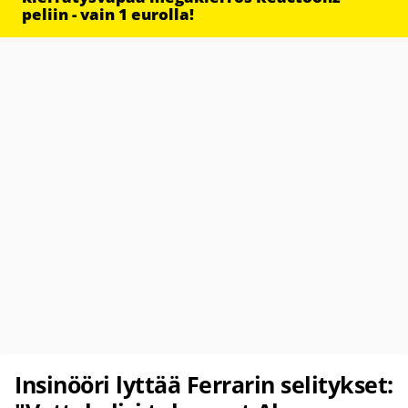
peliin - vain 1 eurolla!
Insinööri lyttää Ferrarin selitykset: