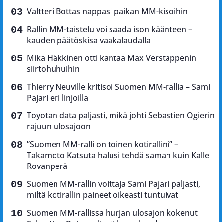
Valtteri Bottas nappasi paikan MM-kisoihin
Rallin MM-taistelu voi saada ison käänteen –
kauden päätöskisa vaakalaudalla
Mika Häkkinen otti kantaa Max Verstappenin
siirtohuhuihin
Thierry Neuville kritisoi Suomen MM-rallia – Sami
Pajari eri linjoilla
Toyotan data paljasti, mikä johti Sebastien Ogierin
rajuun ulosajoon
”Suomen MM-ralli on toinen kotirallini” –
Takamoto Katsuta halusi tehdä saman kuin Kalle
Rovanperä
Suomen MM-rallin voittaja Sami Pajari paljasti,
miltä kotirallin paineet oikeasti tuntuivat
Suomen MM-rallissa hurjan ulosajon kokenut