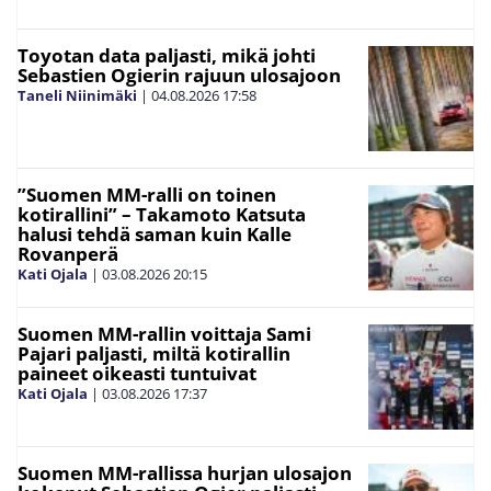
Toyotan data paljasti, mikä johti
Sebastien Ogierin rajuun ulosajoon
Taneli Niinimäki
|
04.08.2026
17:58
”Suomen MM-ralli on toinen
kotirallini” – Takamoto Katsuta
halusi tehdä saman kuin Kalle
Rovanperä
Kati Ojala
|
03.08.2026
20:15
Suomen MM-rallin voittaja Sami
Pajari paljasti, miltä kotirallin
paineet oikeasti tuntuivat
Kati Ojala
|
03.08.2026
17:37
Suomen MM-rallissa hurjan ulosajon