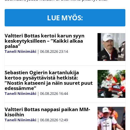
LUE MYÖS:
Valtteri Bottas kertoi karun syyn
keskeytyksilleen – ”Kaikki alkaa
palaa”
Taneli Niinimäki
|
06.08.2026
23:14
Sebastien Ogierin kartanlukija
kertoo pysäyttävistä hetkistä:
”Nostin katseeni ja näin suuret puut
edessämme”
Taneli Niinimäki
|
06.08.2026
16:44
Valtteri Bottas nappasi paikan MM-
kisoihin
Taneli Niinimäki
|
06.08.2026
12:49