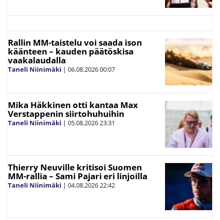
Rallin MM-taistelu voi saada ison
käänteen – kauden päätöskisa
vaakalaudalla
Taneli Niinimäki
|
06.08.2026
00:07
Mika Häkkinen otti kantaa Max
Verstappenin siirtohuhuihin
Taneli Niinimäki
|
05.08.2026
23:31
Thierry Neuville kritisoi Suomen
MM-rallia – Sami Pajari eri linjoilla
Taneli Niinimäki
|
04.08.2026
22:42