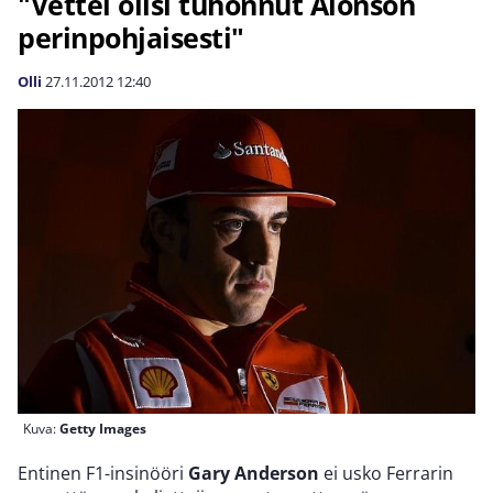
"Vettel olisi tuhonnut Alonson
perinpohjaisesti"
Olli
27.11.2012
12:40
Kuva:
Getty Images
Entinen F1-insinööri
Gary Anderson
ei usko Ferrarin