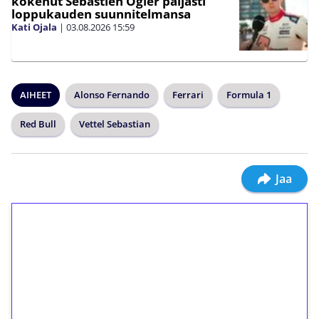
kokenut Sebastien Ogier paljasti
loppukauden suunnitelmansa
Kati Ojala
|
03.08.2026
15:59
AIHEET
Alonso Fernando
Ferrari
Formula 1
Red Bull
Vettel Sebastian
Jaa
1€ = 10€ arvosta
ilmaiskierroksia ilman
kierrätystä!
Talleta 1€