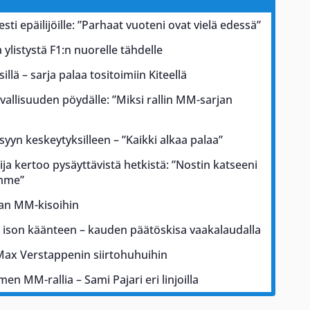
esti epäilijöille: ”Parhaat vuoteni ovat vielä edessä”
ylistystä F1:n nuorelle tähdelle
illä – sarja palaa tositoimiin Kiteellä
rvallisuuden pöydälle: ”Miksi rallin MM-sarjan
 syyn keskeytyksilleen – ”Kaikki alkaa palaa”
ja kertoo pysäyttävistä hetkistä: ”Nostin katseeni
ämme”
kan MM-kisoihin
a ison käänteen – kauden päätöskisa vaakalaudalla
Max Verstappenin siirtohuhuihin
men MM-rallia – Sami Pajari eri linjoilla