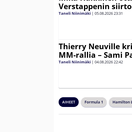
Verstappenin siirt
Taneli Niinimäki
|
05.08.2026
23:31
Thierry Neuville kr
MM-rallia – Sami Paj
Taneli Niinimäki
|
04.08.2026
22:42
AIHEET
Formula 1
Hamilton 