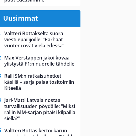
Uusimmat
Valtteri Bottakselta suora
viesti epäilijöille: ”Parhaat
vuoteni ovat vielä edessä”
Max Verstappen jakoi kovaa
ylistystä F1:n nuorelle tähdelle
Ralli SM:n ratkaisuhetket
käsillä – sarja palaa tositoimiin
Kiteellä
Jari-Matti Latvala nostaa
turvallisuuden pöydälle: ”Miksi
rallin MM-sarjan pitäisi kilpailla
siellä?”
Valtteri Bottas kertoi karun