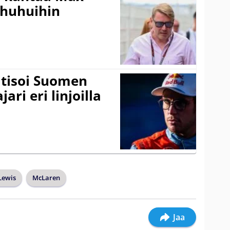
ohuhuihin
itisoi Suomen
ari eri linjoilla
Lewis
McLaren
Jaa