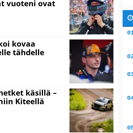
at vuoteni ovat
koi kovaa
lle tähdelle
hetket käsillä –
iin Kiteellä