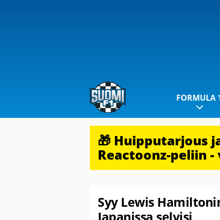
FORMULA 
🎁 Huipputarjous 
Reactoonz-peliin - 
Syy Lewis Hamiltoni
Japanissa selvisi