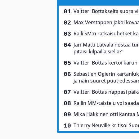
Valtteri Bottakselta suora vi
Max Verstappen jakoi kovaa 
Ralli SM:n ratkaisuhetket käs
Jari-Matti Latvala nostaa tu
pitäisi kilpailla siellä?”
Valtteri Bottas kertoi karun
Sebastien Ogierin kartanluki
ja näin suuret puut edess
Valtteri Bottas nappasi pai
Rallin MM-taistelu voi saad
Mika Häkkinen otti kantaa 
Thierry Neuville kritisoi Suo