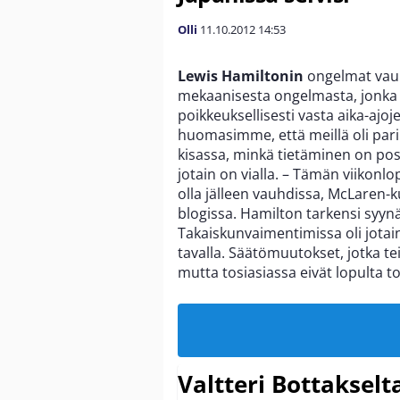
Olli
11.10.2012
14:53
Lewis Hamiltonin
ongelmat vauh
mekaanisesta ongelmasta, jonka ai
poikkeuksellisesti vasta aika-ajoj
huomasimme, että meillä oli pari
kisassa, minkä tietäminen on positi
jotain on vialla. – Tämän viikonlo
olla jälleen vauhdissa, McLaren-k
blogissa. Hamilton tarkensi syyn
Takaiskunvaimentimissa oli jotain 
tavalla. Säätömuutokset, jotka tei
mutta tosiasiassa eivät lopulta t
Valtteri Bottakselt