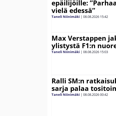
epäilijöille: ”Parha
vielä edessä”
Taneli Niinimäki
|
08.08.2026
15:42
Max Verstappen ja
ylistystä F1:n nuore
Taneli Niinimäki
|
08.08.2026
15:03
Ralli SM:n ratkaisu
sarja palaa tositoim
Taneli Niinimäki
|
08.08.2026
00:42