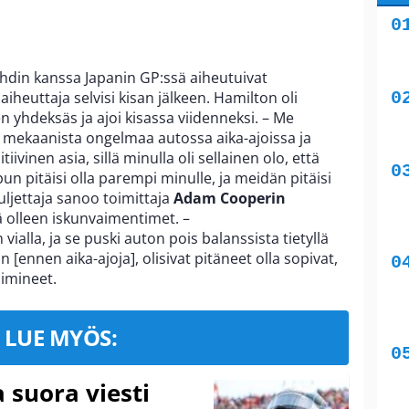
din kanssa Japanin GP:ssä aiheutuivat
heuttaja selvisi kisan jälkeen. Hamilton oli
en yhdeksäs ja ajoi kisassa viidenneksi. – Me
 mekaanista ongelmaa autossa aika-ajoissa ja
ivinen asia, sillä minulla oli sellainen olo, että
pun pitäisi olla parempi minulle, ja meidän pitäisi
uljettaja sanoo toimittaja
Adam Cooperin
ä olleen iskunvaimentimet. –
vialla, ja se puski auton pois balanssista tietyllä
n [ennen aika-ajoja], olisivat pitäneet olla sopivat,
oimineet.
LUE MYÖS:
a suora viesti