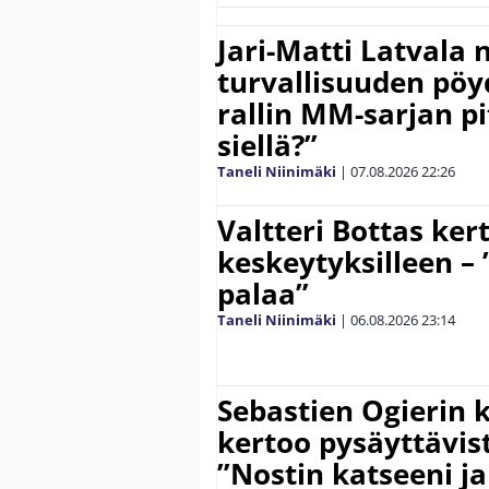
Jari-Matti Latvala 
turvallisuuden pöyd
rallin MM-sarjan pit
siellä?”
Taneli Niinimäki
|
07.08.2026
22:26
Valtteri Bottas ker
keskeytyksilleen – 
palaa”
Taneli Niinimäki
|
06.08.2026
23:14
Sebastien Ogierin 
kertoo pysäyttävist
”Nostin katseeni j