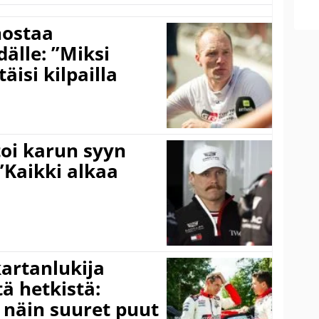
nostaa
älle: ”Miksi
äisi kilpailla
toi karun syyn
”Kaikki alkaa
kartanlukija
ä hetkistä:
a näin suuret puut