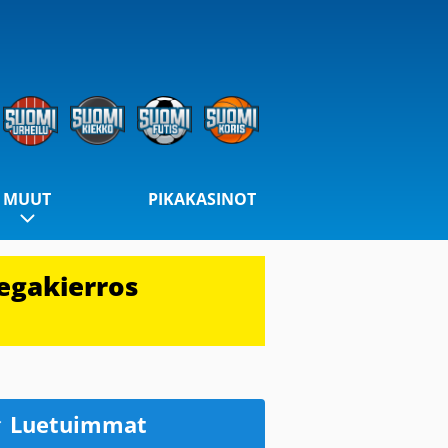
MUUT
PIKAKASINOT
egakierros
Luetuimmat