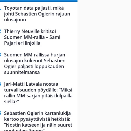
Toyotan data paljasti, mikä
johti Sebastien Ogierin rajuun
ulosajoon
Thierry Neuville kritisoi
Suomen MM-rallia – Sami
Pajari eri linjoilla
Suomen MM-rallissa hurjan
ulosajon kokenut Sebastien
Ogier paljasti loppukauden
suunnitelmansa
Jari-Matti Latvala nostaa
turvallisuuden pöydälle: ”Miksi
rallin MM-sarjan pitäisi kilpailla
siellä?”
Sebastien Ogierin kartanlukija
kertoo pysäyttävistä hetkistä:
”Nostin katseeni ja näin suuret
puut edessämme”