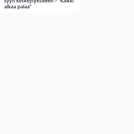
syyn keskeytyksilleen – ”Kaikki
alkaa palaa”