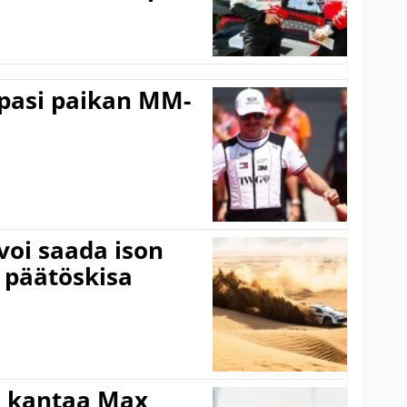
ppasi paikan MM-
voi saada ison
 päätöskisa
i kantaa Max