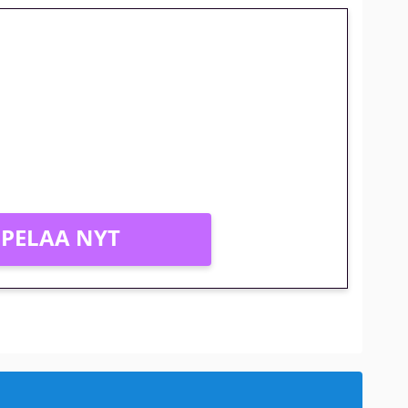
jatkuu: 10 euron
gakierros Reactoonz-peliin
PELAA NYT