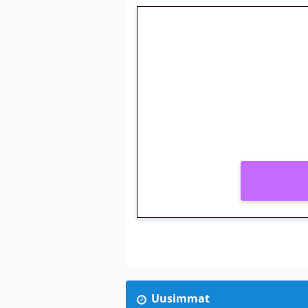
🎁 Huipputarjous 
kierrätysvapaa me
– vain 1 eurolla!
Peli: Reactoonz
Vain uusille asiakkaille!
Uusimmat