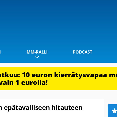
1
MM-RALLI
PODCAST
jatkuu: 10 euron kierrätysvapaa m
vain 1 eurolla!
n epätavalliseen hitauteen