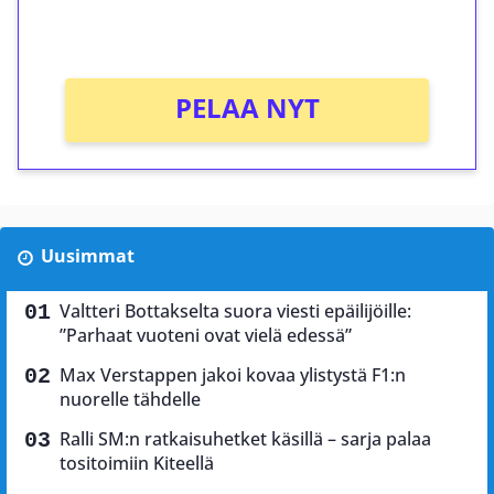
Ei kierrätysvaatimusta!
PELAA NYT
Uusimmat
Valtteri Bottakselta suora viesti epäilijöille:
”Parhaat vuoteni ovat vielä edessä”
Max Verstappen jakoi kovaa ylistystä F1:n
nuorelle tähdelle
Ralli SM:n ratkaisuhetket käsillä – sarja palaa
tositoimiin Kiteellä