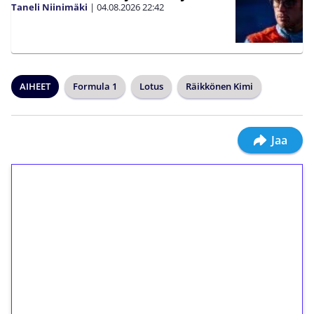
Taneli Niinimäki
|
04.08.2026
22:42
AIHEET
Formula 1
Lotus
Räikkönen Kimi
Jaa
1€ = 10€ arvosta
ilmaiskierroksia ilman
kierrätystä!
Talleta 1€
Saat heti 50 ilmaiskierrosta Tuohi 1000 -
peliin (arvo 0,20€ per kierros)!