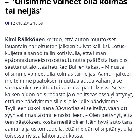
– "Olisimme voineet olla kolmas
tai neljäs"
Olli
27.10.2012
18:58
Kimi Räikkönen
kertoo, että auton muutokset
lauantain harjoitusten jälkeen tulivat kalliiksi. Lotus-
kuljettaja sanoo tallin kotisivulla, että ilman
epäonnistuneeksi osoittautunutta päätöstä hän olisi
saattanut aloittaa heti Red Bullien takaa. – Minusta
olisimme voineet olla kolmas tai neljäs. Aamun jälkeen
me teimme päätöksen muuttaa autoa vähän ja se
varmaankin osoittautui vääräksi päätökseksi. Se vei
kaiken pidon pois radasta ja olen itseasiassa yllättynyt,
että me päädyimme sille sijalle, jolle päädyimme.
Tyylilleen uskollisena 33-vuotias ei selitellyt, vaan otti
syyn valinnasta omille niskoilleen. – Olen pettynyt, että
tein päätöksen, koska meillä oli erittäin hyvä auto tänä
aamuna ja uskon todella, että meidän olisi pitänyt olla
toisessa rivissä lähtöruudukossa.