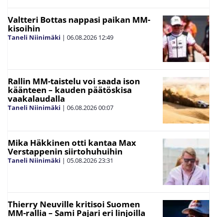
Valtteri Bottas nappasi paikan MM-
kisoihin
Taneli Niinimäki
|
06.08.2026
12:49
Rallin MM-taistelu voi saada ison
käänteen – kauden päätöskisa
vaakalaudalla
Taneli Niinimäki
|
06.08.2026
00:07
Mika Häkkinen otti kantaa Max
Verstappenin siirtohuhuihin
Taneli Niinimäki
|
05.08.2026
23:31
Thierry Neuville kritisoi Suomen
MM-rallia – Sami Pajari eri linjoilla