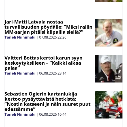
Jari-Matti Latvala nostaa
turvallisuuden pöydälle: ”Miksi rallin
MM-sarjan pitäisi kilpailla siellä?”
Taneli Niinimäki
|
07.08.2026
22:26
Valtteri Bottas kertoi karun syyn
keskeytyksilleen – ”Kaikki alkaa
palaa”
Taneli Niinimäki
|
06.08.2026
23:14
Sebastien Ogierin kartanlukija
kertoo pysäyttävistä hetkistä:
”Nostin katseeni ja näin suuret puut
edessämme”
Taneli Niinimäki
|
06.08.2026
16:44