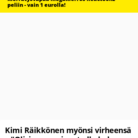
peliin - vain 1 eurolla!
Kimi Räikkönen myönsi virheensä