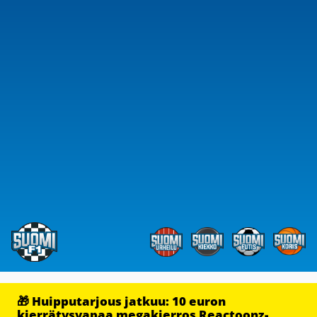
🎁 Huipputarjous jatkuu: 10 euron
kierrätysvapaa megakierros Reactoonz-