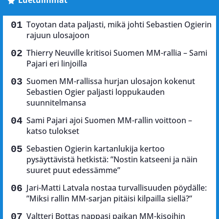
Luetuimmat
Toyotan data paljasti, mikä johti Sebastien Ogierin
rajuun ulosajoon
Thierry Neuville kritisoi Suomen MM-rallia – Sami
Pajari eri linjoilla
Suomen MM-rallissa hurjan ulosajon kokenut
Sebastien Ogier paljasti loppukauden
suunnitelmansa
Sami Pajari ajoi Suomen MM-rallin voittoon –
katso tulokset
Sebastien Ogierin kartanlukija kertoo
pysäyttävistä hetkistä: ”Nostin katseeni ja näin
suuret puut edessämme”
Jari-Matti Latvala nostaa turvallisuuden pöydälle:
”Miksi rallin MM-sarjan pitäisi kilpailla siellä?”
Valtteri Bottas nappasi paikan MM-kisoihin