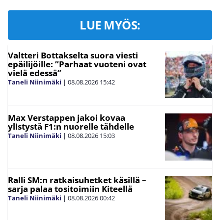
LUE MYÖS:
Valtteri Bottakselta suora viesti
epäilijöille: ”Parhaat vuoteni ovat
vielä edessä”
Taneli Niinimäki
|
08.08.2026
15:42
Max Verstappen jakoi kovaa
ylistystä F1:n nuorelle tähdelle
Taneli Niinimäki
|
08.08.2026
15:03
Ralli SM:n ratkaisuhetket käsillä –
sarja palaa tositoimiin Kiteellä
Taneli Niinimäki
|
08.08.2026
00:42