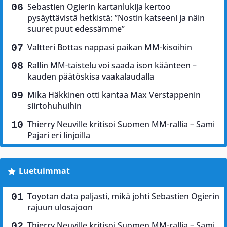
Sebastien Ogierin kartanlukija kertoo
pysäyttävistä hetkistä: ”Nostin katseeni ja näin
suuret puut edessämme”
Valtteri Bottas nappasi paikan MM-kisoihin
Rallin MM-taistelu voi saada ison käänteen –
kauden päätöskisa vaakalaudalla
Mika Häkkinen otti kantaa Max Verstappenin
siirtohuhuihin
Thierry Neuville kritisoi Suomen MM-rallia – Sami
Pajari eri linjoilla
Luetuimmat
Toyotan data paljasti, mikä johti Sebastien Ogierin
rajuun ulosajoon
Thierry Neuville kritisoi Suomen MM-rallia – Sami