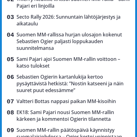
Pajari eri linjoilla
Secto Rally 2026: Sunnuntain lähtöjärjestys ja
aikataulu
Suomen MM-rallissa hurjan ulosajon kokenut
Sebastien Ogier paljasti loppukauden
suunnitelmansa
Sami Pajari ajoi Suomen MM-rallin voittoon –
katso tulokset
Sebastien Ogierin kartanlukija kertoo
pysäyttävistä hetkistä: ”Nostin katseeni ja näin
suuret puut edessämme”
Valtteri Bottas nappasi paikan MM-kisoihin
EK18: Sami Pajari nousi Suomen MM-rallin
kärkeen ja kommentoi Ogierin tilannetta
Suomen MM-rallin päätöspäivä käynnistyy
suomalaisjohdossa – Ogier kertoi voinnistaan