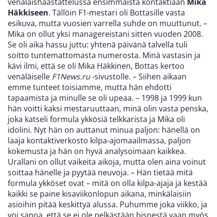
venäläishaastattelussa ensimmäistä kontaktiaan
Mika
Häkkiseen
. Tällöin F1-mestari oli Bottasille vasta
esikuva, mutta vuosien varrella suhde on muuttunut. –
Mika on ollut yksi managereistani sitten vuoden 2008.
Se oli aika hassu juttu: yhtenä päivänä talvella tuli
soitto tuntemattomasta numerosta. Minä vastasin ja
kävi ilmi, että se oli Mika Häkkinen, Bottas kertoo
venäläiselle
F1News.ru
-sivustolle. – Siihen aikaan
emme tunteet toisiamme, mutta hän ehdotti
tapaamista ja minulle se oli upeaa. – 1998 ja 1999 kun
hän voitti kaksi mestaruuttaan, minä olin vasta penska,
joka katseli formula ykkösiä telkkarista ja Mika oli
idolini. Nyt hän on auttanut minua paljon: hänellä on
laaja kontaktiverkosto kilpa-ajomaailmassa, paljon
kokemusta ja hän on hyvä analysoimaan kaikkea.
Urallani on ollut vaikeita aikoja, mutta olen aina voinut
soittaa hänelle ja pyytää neuvoja. – Hän tietää mitä
formula ykköset ovat – mitä on olla kilpa-ajaja ja kestää
kaikki se paine kisaviikonlopun aikana, minkälaisiin
asioihin pitää keskittyä alussa. Puhumme joka viikko, ja
voi sanoa, että se ei ole pelkästään bisnestä vaan myös