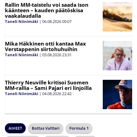
Rallin MM-taistelu voi saada ison
käänteen – kauden päätöskisa
vaakalaudalla
Taneli Niinimäki
|
06.08.2026
00:07
Mika Häkkinen otti kantaa Max
Verstappenin siirtohuhuihin
Taneli Niinimäki
|
05.08.2026
23:31
Thierry Neuville kritisoi Suomen
MM-rallia – Sami Pajari eri linjoilla
Taneli Niinimäki
|
04.08.2026
22:42
AIHEET
Bottas Valtteri
Formula 1