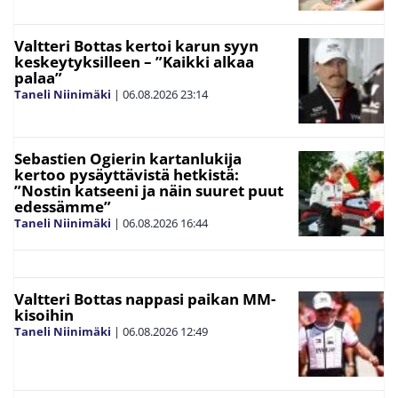
Valtteri Bottas kertoi karun syyn
keskeytyksilleen – ”Kaikki alkaa
palaa”
Taneli Niinimäki
|
06.08.2026
23:14
Sebastien Ogierin kartanlukija
kertoo pysäyttävistä hetkistä:
”Nostin katseeni ja näin suuret puut
edessämme”
Taneli Niinimäki
|
06.08.2026
16:44
Valtteri Bottas nappasi paikan MM-
kisoihin
Taneli Niinimäki
|
06.08.2026
12:49