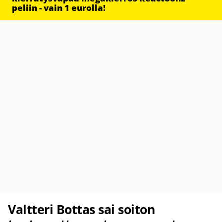
peliin - vain 1 eurolla!
Valtteri Bottas sai soiton