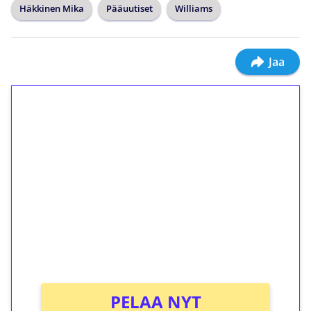
Häkkinen Mika
Pääuutiset
Williams
Jaa
1€ = 10€ arvosta
ilmaiskierroksia ilman
kierrätystä!
Talleta 1€
Saat heti 50 ilmaiskierrosta Tuohi 1000 -
peliin (arvo 0,20€ per kierros)!
Ei kierrätysvaatimusta!
PELAA NYT