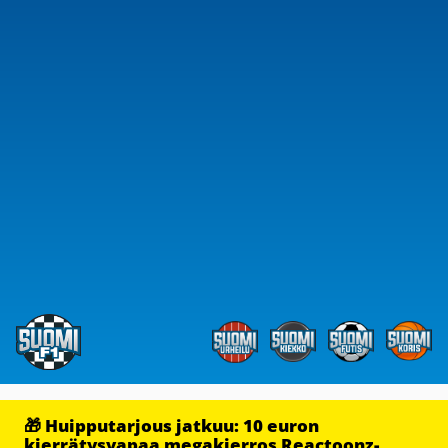
🎁 Huipputarjous jatkuu: 10 euron
kierrätysvapaa megakierros Reactoonz-