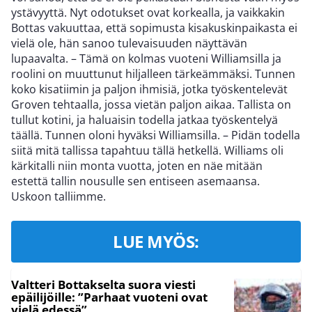
ystävyyttä. Nyt odotukset ovat korkealla, ja vaikkakin
Bottas vakuuttaa, että sopimusta kisakuskinpaikasta ei
vielä ole, hän sanoo tulevaisuuden näyttävän
lupaavalta. – Tämä on kolmas vuoteni Williamsilla ja
roolini on muuttunut hiljalleen tärkeämmäksi. Tunnen
koko kisatiimin ja paljon ihmisiä, jotka työskentelevät
Groven tehtaalla, jossa vietän paljon aikaa. Tallista on
tullut kotini, ja haluaisin todella jatkaa työskentelyä
täällä. Tunnen oloni hyväksi Williamsilla. – Pidän todella
siitä mitä tallissa tapahtuu tällä hetkellä. Williams oli
kärkitalli niin monta vuotta, joten en näe mitään
estettä tallin nousulle sen entiseen asemaansa.
Uskoon talliimme.
LUE MYÖS:
Valtteri Bottakselta suora viesti
epäilijöille: ”Parhaat vuoteni ovat
vielä edessä”