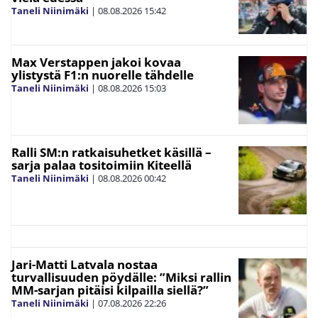
Taneli Niinimäki
|
08.08.2026
15:42
Max Verstappen jakoi kovaa
ylistystä F1:n nuorelle tähdelle
Taneli Niinimäki
|
08.08.2026
15:03
Ralli SM:n ratkaisuhetket käsillä –
sarja palaa tositoimiin Kiteellä
Taneli Niinimäki
|
08.08.2026
00:42
Jari-Matti Latvala nostaa
turvallisuuden pöydälle: ”Miksi rallin
MM-sarjan pitäisi kilpailla siellä?”
Taneli Niinimäki
|
07.08.2026
22:26