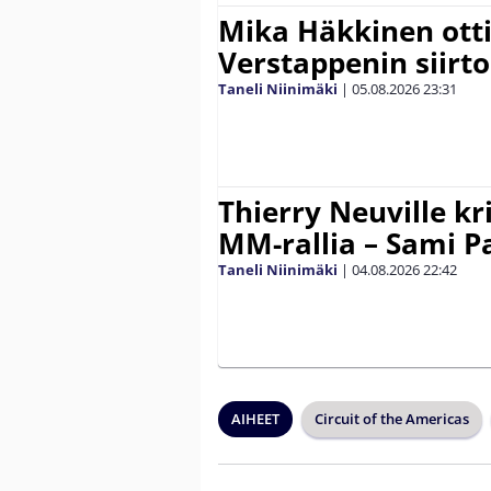
Mika Häkkinen ott
Verstappenin siirt
Taneli Niinimäki
|
05.08.2026
23:31
Thierry Neuville kr
MM-rallia – Sami Paj
Taneli Niinimäki
|
04.08.2026
22:42
AIHEET
Circuit of the Americas