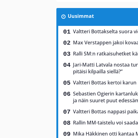
Uusimmat
Valtteri Bottakselta suora vi
Max Verstappen jakoi kovaa 
Ralli SM:n ratkaisuhetket käs
Jari-Matti Latvala nostaa tu
pitäisi kilpailla siellä?”
Valtteri Bottas kertoi karun
Sebastien Ogierin kartanluki
ja näin suuret puut edess
Valtteri Bottas nappasi pai
Rallin MM-taistelu voi saad
Mika Häkkinen otti kantaa 