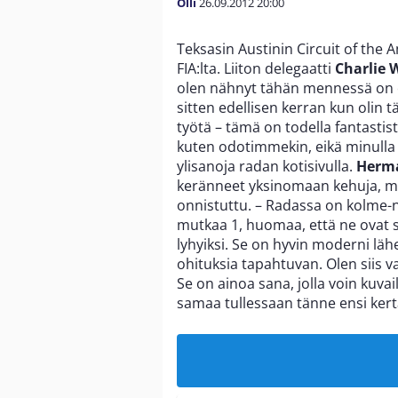
Olli
26.09.2012
20:00
Teksasin Austinin Circuit of the
FIA:lta. Liiton delegaatti
Charlie 
olen nähnyt tähän mennessä on oll
sitten edellisen kerran kun olin 
työtä – tämä on todella fantastis
kuten odotimmekin, eikä minulla 
ylisanoja radan kotisivulla.
Herma
keränneet yksinomaan kehuja, mu
onnistuttu. – Radassa on kolme-n
mutkaa 1, huomaa, että ne ovat suu
lyhyiksi. Se on hyvin moderni läh
ohituksia tapahtuvan. Olen siis v
Se on ainoa sana, jolla voin kuvailla
samaa tullessaan tänne ensi kert