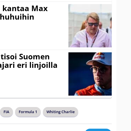
i kantaa Max
ohuhuihin
itisoi Suomen
ari eri linjoilla
FIA
Formula 1
Whiting Charlie