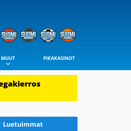
MUUT
PIKAKASINOT
egakierros
Luetuimmat