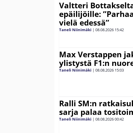
Valtteri Bottakselt
epäilijöille: ”Parha
vielä edessä”
Taneli Niinimäki
|
08.08.2026
15:42
Max Verstappen ja
ylistystä F1:n nuore
Taneli Niinimäki
|
08.08.2026
15:03
Ralli SM:n ratkaisu
sarja palaa tositoim
Taneli Niinimäki
|
08.08.2026
00:42