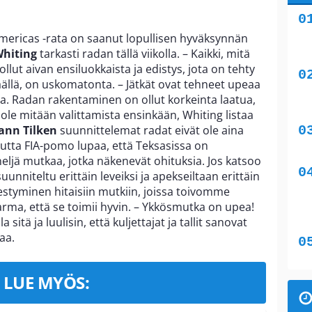
 Americas -rata on saanut lopullisen hyväksynnän
Whiting
tarkasti radan tällä viikolla. – Kaikki, mitä
ut aivan ensiluokkaista ja edistys, jota on tehty
täällä, on uskomatonta. – Jätkät ovat tehneet upeaa
ta. Radan rakentaminen on ollut korkeinta laatua,
ole mitään valittamista ensinkään, Whiting listaa
nn Tilken
suunnittelemat radat eivät ole aina
tta FIA-pomo lupaa, että Teksasissa on
eljä mutkaa, jotka näkenevät ohituksia. Jos katsoo
nniteltu erittäin leveiksi ja apekseiltaan erittäin
estyminen hitaisiin mutkiin, joissa toivomme
arma, että se toimii hyvin. – Ykkösmutka on upea!
 sitä ja luulisin, että kuljettajat ja tallit sanovat
aa.
LUE MYÖS: