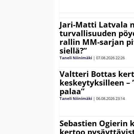
Jari-Matti Latvala 
turvallisuuden pöyd
rallin MM-sarjan pit
siellä?”
Taneli Niinimäki
|
07.08.2026
22:26
Valtteri Bottas ker
keskeytyksilleen – 
palaa”
Taneli Niinimäki
|
06.08.2026
23:14
Sebastien Ogierin 
kertoo pysäyttävist