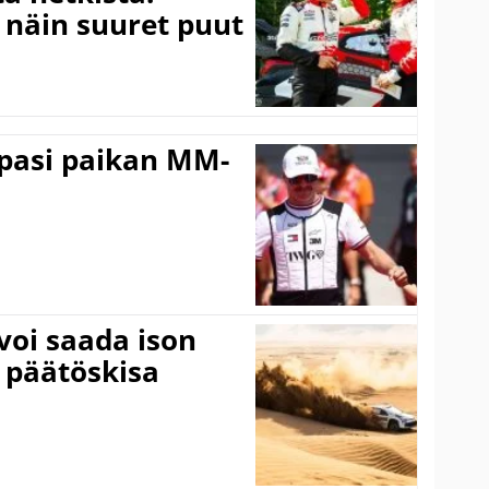
a näin suuret puut
ppasi paikan MM-
voi saada ison
 päätöskisa