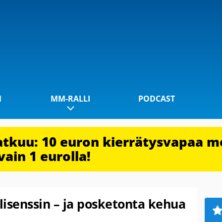
1
MM-RALLI
PODCAST
jatkuu: 10 euron kierrätysvapaa m
vain 1 eurolla!
-lisenssin – ja posketonta kehua