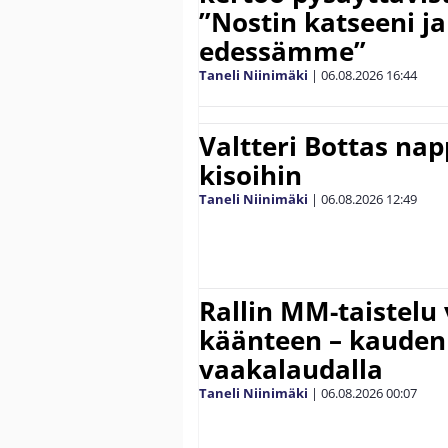
”Nostin katseeni j
edessämme”
Taneli Niinimäki
|
06.08.2026
16:44
Valtteri Bottas na
kisoihin
Taneli Niinimäki
|
06.08.2026
12:49
Rallin MM-taistelu 
käänteen – kauden
vaakalaudalla
Taneli Niinimäki
|
06.08.2026
00:07