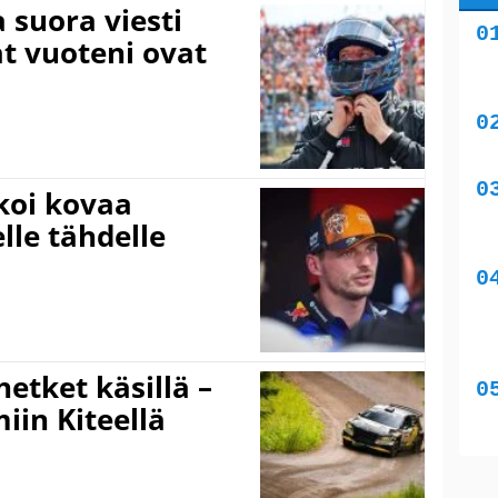
a suora viesti
at vuoteni ovat
koi kovaa
lle tähdelle
hetket käsillä –
iin Kiteellä