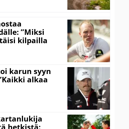
nostaa
älle: ”Miksi
äisi kilpailla
toi karun syyn
”Kaikki alkaa
kartanlukija
ä hetkistä: