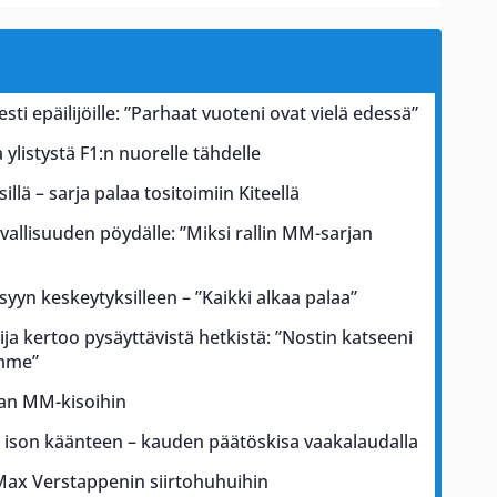
esti epäilijöille: ”Parhaat vuoteni ovat vielä edessä”
ylistystä F1:n nuorelle tähdelle
illä – sarja palaa tositoimiin Kiteellä
rvallisuuden pöydälle: ”Miksi rallin MM-sarjan
 syyn keskeytyksilleen – ”Kaikki alkaa palaa”
ja kertoo pysäyttävistä hetkistä: ”Nostin katseeni
ämme”
kan MM-kisoihin
a ison käänteen – kauden päätöskisa vaakalaudalla
Max Verstappenin siirtohuhuihin