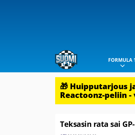
FORMULA 
🎁 Huipputarjous 
Reactoonz-peliin - 
Teksasin rata sai GP