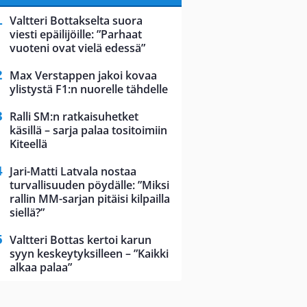
Valtteri Bottakselta suora
viesti epäilijöille: ”Parhaat
vuoteni ovat vielä edessä”
Max Verstappen jakoi kovaa
ylistystä F1:n nuorelle tähdelle
Ralli SM:n ratkaisuhetket
käsillä – sarja palaa tositoimiin
Kiteellä
Jari-Matti Latvala nostaa
turvallisuuden pöydälle: ”Miksi
rallin MM-sarjan pitäisi kilpailla
siellä?”
Valtteri Bottas kertoi karun
syyn keskeytyksilleen – ”Kaikki
alkaa palaa”