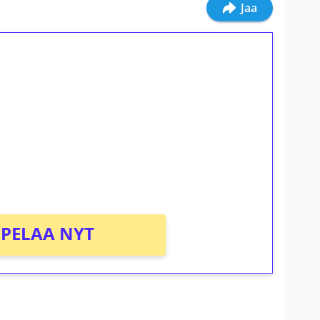
Jaa
ilmaiskierroksia ilman
osta Tuohi 1000 -peliin (arvo 0,20€ per
PELAA NYT