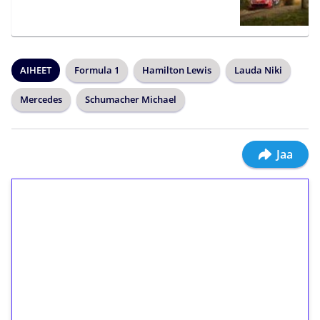
AIHEET
Formula 1
Hamilton Lewis
Lauda Niki
Mercedes
Schumacher Michael
Jaa
1€ = 10€ arvosta
ilmaiskierroksia ilman
kierrätystä!
Talleta 1€
Saat heti 50 ilmaiskierrosta Tuohi 1000 -