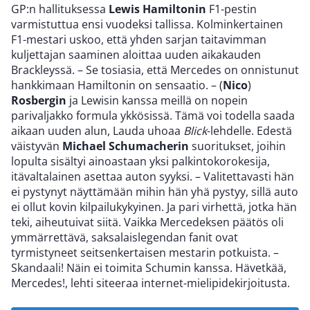
GP:n hallituksessa
Lewis Hamiltonin
F1-pestin
varmistuttua ensi vuodeksi tallissa. Kolminkertainen
F1-mestari uskoo, että yhden sarjan taitavimman
kuljettajan saaminen aloittaa uuden aikakauden
Brackleyssä. – Se tosiasia, että Mercedes on onnistunut
hankkimaan Hamiltonin on sensaatio. – (
Nico
)
Rosbergin
ja Lewisin kanssa meillä on nopein
parivaljakko formula ykkösissä. Tämä voi todella saada
aikaan uuden alun, Lauda uhoaa
Blick
-lehdelle. Edestä
väistyvän
Michael Schumacherin
suoritukset, joihin
lopulta sisältyi ainoastaan yksi palkintokorokesija,
itävaltalainen asettaa auton syyksi. – Valitettavasti hän
ei pystynyt näyttämään mihin hän yhä pystyy, sillä auto
ei ollut kovin kilpailukykyinen. Ja pari virhettä, jotka hän
teki, aiheutuivat siitä. Vaikka Mercedeksen päätös oli
ymmärrettävä, saksalaislegendan fanit ovat
tyrmistyneet seitsenkertaisen mestarin potkuista. –
Skandaali! Näin ei toimita Schumin kanssa. Hävetkää,
Mercedes!, lehti siteeraa internet-mielipidekirjoitusta.