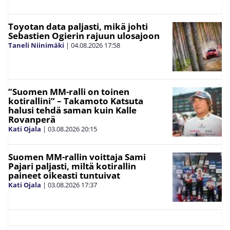
Toyotan data paljasti, mikä johti
Sebastien Ogierin rajuun ulosajoon
Taneli Niinimäki
|
04.08.2026
17:58
”Suomen MM-ralli on toinen
kotirallini” – Takamoto Katsuta
halusi tehdä saman kuin Kalle
Rovanperä
Kati Ojala
|
03.08.2026
20:15
Suomen MM-rallin voittaja Sami
Pajari paljasti, miltä kotirallin
paineet oikeasti tuntuivat
Kati Ojala
|
03.08.2026
17:37