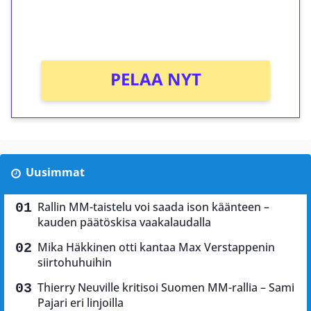
peliin (arvo 0,20€ per kierros)!
Ei kierrätysvaatimusta!
PELAA NYT
Uusimmat
Rallin MM-taistelu voi saada ison käänteen –
kauden päätöskisa vaakalaudalla
Mika Häkkinen otti kantaa Max Verstappenin
siirtohuhuihin
Thierry Neuville kritisoi Suomen MM-rallia – Sami
Pajari eri linjoilla