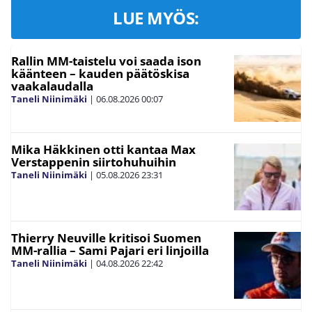
LUE MYÖS:
Rallin MM-taistelu voi saada ison
käänteen – kauden päätöskisa
vaakalaudalla
Taneli Niinimäki
|
06.08.2026
00:07
Mika Häkkinen otti kantaa Max
Verstappenin siirtohuhuihin
Taneli Niinimäki
|
05.08.2026
23:31
Thierry Neuville kritisoi Suomen
MM-rallia – Sami Pajari eri linjoilla
Taneli Niinimäki
|
04.08.2026
22:42