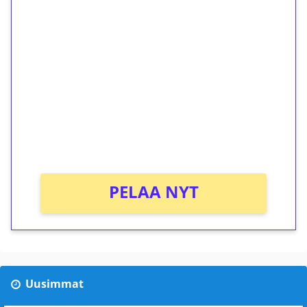
1€ = 10€ arvosta
ilmaiskierroksia ilman
kierrätystä!
Talleta 1€
Saat heti 50 ilmaiskierrosta Tuohi 1000 -
peliin (arvo 0,20€ per kierros)!
Ei kierrätysvaatimusta!
PELAA NYT
Uusimmat