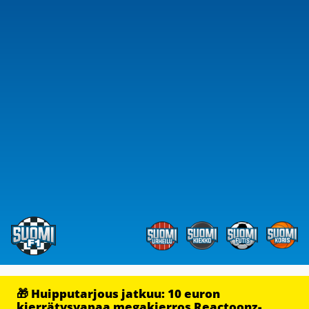
🎁 Huipputarjous jatkuu: 10 euron
kierrätysvapaa megakierros Reactoonz-