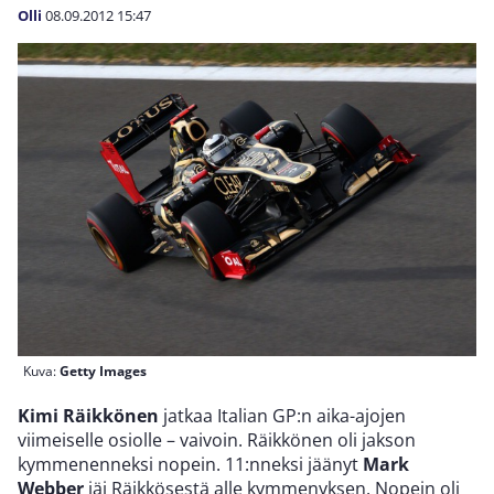
Olli
08.09.2012
15:47
Kuva:
Getty Images
Kimi Räikkönen
jatkaa Italian GP:n aika-ajojen
viimeiselle osiolle – vaivoin. Räikkönen oli jakson
kymmenenneksi nopein. 11:nneksi jäänyt
Mark
Webber
jäi Räikkösestä alle kymmenyksen. Nopein oli