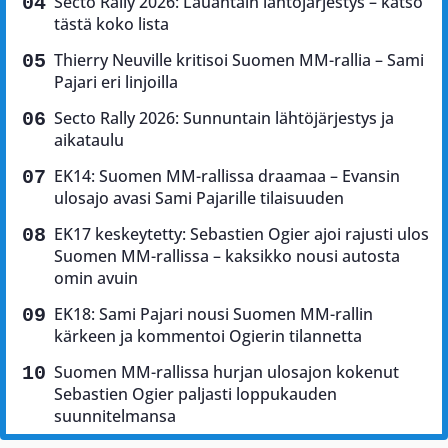
Secto Rally 2026: Lauantain lähtöjärjestys – katso
tästä koko lista
Thierry Neuville kritisoi Suomen MM-rallia – Sami
Pajari eri linjoilla
Secto Rally 2026: Sunnuntain lähtöjärjestys ja
aikataulu
EK14: Suomen MM-rallissa draamaa – Evansin
ulosajo avasi Sami Pajarille tilaisuuden
EK17 keskeytetty: Sebastien Ogier ajoi rajusti ulos
Suomen MM-rallissa – kaksikko nousi autosta
omin avuin
EK18: Sami Pajari nousi Suomen MM-rallin
kärkeen ja kommentoi Ogierin tilannetta
Suomen MM-rallissa hurjan ulosajon kokenut
Sebastien Ogier paljasti loppukauden
suunnitelmansa