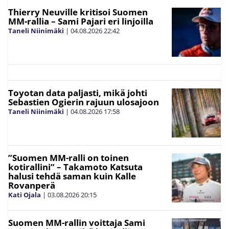
Thierry Neuville kritisoi Suomen
MM-rallia – Sami Pajari eri linjoilla
Taneli Niinimäki
|
04.08.2026
22:42
Toyotan data paljasti, mikä johti
Sebastien Ogierin rajuun ulosajoon
Taneli Niinimäki
|
04.08.2026
17:58
”Suomen MM-ralli on toinen
kotirallini” – Takamoto Katsuta
halusi tehdä saman kuin Kalle
Rovanperä
Kati Ojala
|
03.08.2026
20:15
Suomen MM-rallin voittaja Sami