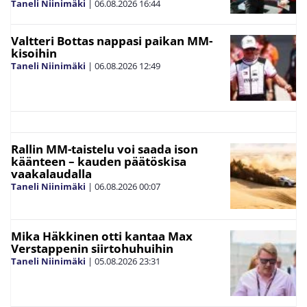
Taneli Niinimäki
|
06.08.2026
16:44
Valtteri Bottas nappasi paikan MM-
kisoihin
Taneli Niinimäki
|
06.08.2026
12:49
Rallin MM-taistelu voi saada ison
käänteen – kauden päätöskisa
vaakalaudalla
Taneli Niinimäki
|
06.08.2026
00:07
Mika Häkkinen otti kantaa Max
Verstappenin siirtohuhuihin
Taneli Niinimäki
|
05.08.2026
23:31