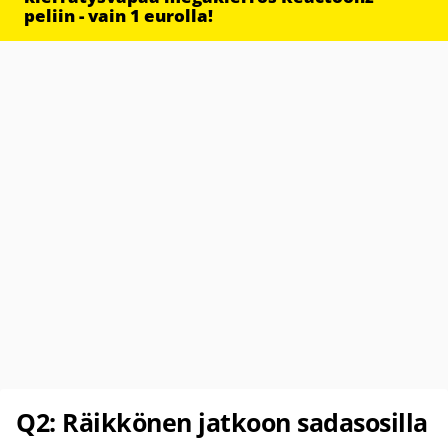
peliin - vain 1 eurolla!
Q2: Räikkönen jatkoon sadasosilla