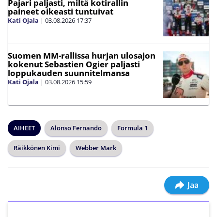
Pajari paljasti, miltä kotirallin
paineet oikeasti tuntuivat
Kati Ojala
|
03.08.2026
17:37
Suomen MM-rallissa hurjan ulosajon
kokenut Sebastien Ogier paljasti
loppukauden suunnitelmansa
Kati Ojala
|
03.08.2026
15:59
AIHEET
Alonso Fernando
Formula 1
Räikkönen Kimi
Webber Mark
Jaa