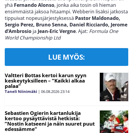
yhä
Fernando Alonso
, jonka aika tosin oli hieman
ensimmäistä jaksoa hitaampi. Webberin lisäksi jatkosta
tippuivat nopeusjärjestyksessä
Pastor Maldonado,
Sergio Perez, Bruno Senna, Daniel Ricciardo, Jerome
d’Ambrosio
ja
Jean-Eric Vergne
. Ajat:
Formula One
World Championship Ltd
LUE MYÖS:
Valtteri Bottas kertoi karun syyn
keskeytyksilleen – ”Kaikki alkaa
palaa”
Taneli Niinimäki
|
06.08.2026
23:14
Sebastien Ogierin kartanlukija
kertoo pysäyttävistä hetkistä:
”Nostin katseeni ja näin suuret puut
edessämme”