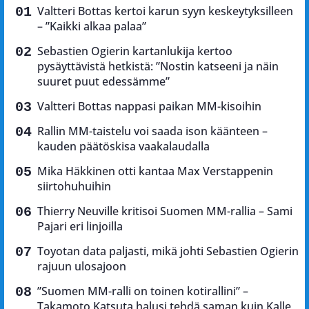
Valtteri Bottas kertoi karun syyn keskeytyksilleen
– ”Kaikki alkaa palaa”
Sebastien Ogierin kartanlukija kertoo
pysäyttävistä hetkistä: ”Nostin katseeni ja näin
suuret puut edessämme”
Valtteri Bottas nappasi paikan MM-kisoihin
Rallin MM-taistelu voi saada ison käänteen –
kauden päätöskisa vaakalaudalla
Mika Häkkinen otti kantaa Max Verstappenin
siirtohuhuihin
Thierry Neuville kritisoi Suomen MM-rallia – Sami
Pajari eri linjoilla
Toyotan data paljasti, mikä johti Sebastien Ogierin
rajuun ulosajoon
”Suomen MM-ralli on toinen kotirallini” –
Takamoto Katsuta halusi tehdä saman kuin Kalle