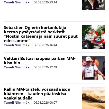
Taneli Niinimäki
|
06.08.2026
23:14
Sebastien Ogierin kartanlukija
kertoo pysäyttävistä hetkistä:
”Nostin katseeni ja näin suuret puut
edessämme”
Taneli Niinimäki
|
06.08.2026
16:44
Valtteri Bottas nappasi paikan MM-
kisoihin
Taneli Niinimäki
|
06.08.2026
12:49
Rallin MM-taistelu voi saada ison
käänteen – kauden päätöskisa
vaakalaudalla
Taneli Niinimäki
|
06.08.2026
00:07