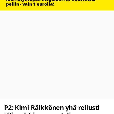
peliin - vain 1 eurolla!
P2: Kimi Räikkönen yhä reilusti