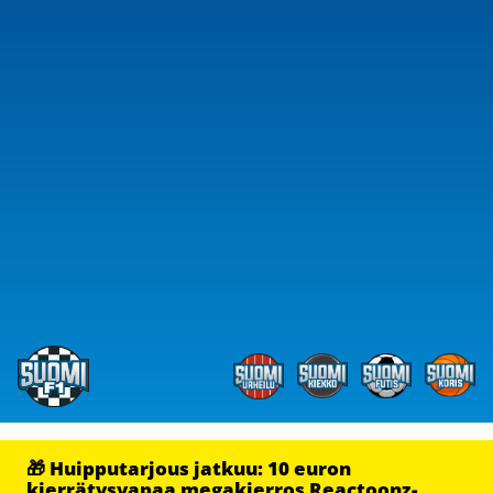
🎁 Huipputarjous jatkuu: 10 euron
kierrätysvapaa megakierros Reactoonz-