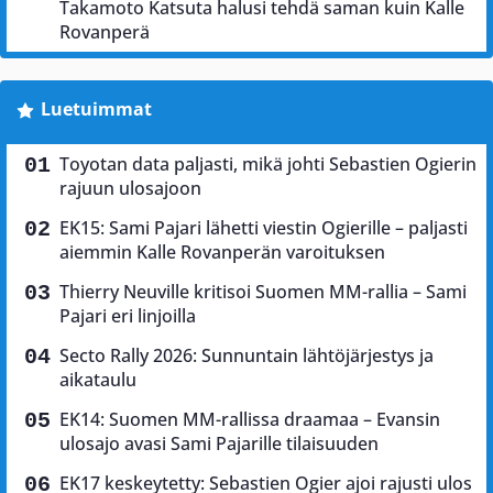
Takamoto Katsuta halusi tehdä saman kuin Kalle
Rovanperä
Luetuimmat
Toyotan data paljasti, mikä johti Sebastien Ogierin
rajuun ulosajoon
EK15: Sami Pajari lähetti viestin Ogierille – paljasti
aiemmin Kalle Rovanperän varoituksen
Thierry Neuville kritisoi Suomen MM-rallia – Sami
Pajari eri linjoilla
Secto Rally 2026: Sunnuntain lähtöjärjestys ja
aikataulu
EK14: Suomen MM-rallissa draamaa – Evansin
ulosajo avasi Sami Pajarille tilaisuuden
EK17 keskeytetty: Sebastien Ogier ajoi rajusti ulos