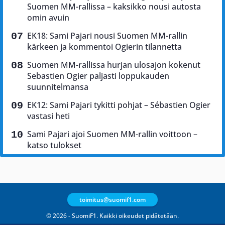
Suomen MM-rallissa – kaksikko nousi autosta
omin avuin
EK18: Sami Pajari nousi Suomen MM-rallin
kärkeen ja kommentoi Ogierin tilannetta
Suomen MM-rallissa hurjan ulosajon kokenut
Sebastien Ogier paljasti loppukauden
suunnitelmansa
EK12: Sami Pajari tykitti pohjat – Sébastien Ogier
vastasi heti
Sami Pajari ajoi Suomen MM-rallin voittoon –
katso tulokset
toimitus@suomif1.com
© 2026 - SuomiF1. Kaikki oikeudet pidätetään.