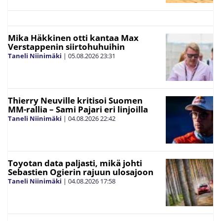
Mika Häkkinen otti kantaa Max
Verstappenin siirtohuhuihin
Taneli Niinimäki
|
05.08.2026
23:31
Thierry Neuville kritisoi Suomen
MM-rallia – Sami Pajari eri linjoilla
Taneli Niinimäki
|
04.08.2026
22:42
Toyotan data paljasti, mikä johti
Sebastien Ogierin rajuun ulosajoon
Taneli Niinimäki
|
04.08.2026
17:58