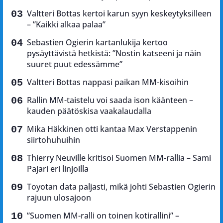
Valtteri Bottas kertoi karun syyn keskeytyksilleen
– ”Kaikki alkaa palaa”
Sebastien Ogierin kartanlukija kertoo
pysäyttävistä hetkistä: ”Nostin katseeni ja näin
suuret puut edessämme”
Valtteri Bottas nappasi paikan MM-kisoihin
Rallin MM-taistelu voi saada ison käänteen –
kauden päätöskisa vaakalaudalla
Mika Häkkinen otti kantaa Max Verstappenin
siirtohuhuihin
Thierry Neuville kritisoi Suomen MM-rallia – Sami
Pajari eri linjoilla
Toyotan data paljasti, mikä johti Sebastien Ogierin
rajuun ulosajoon
”Suomen MM-ralli on toinen kotirallini” –