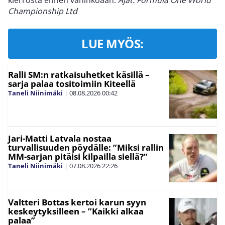
kierrosta ennen vahinkoaan.
Ajat: Formula One World
Championship Ltd
LUE MYÖS:
Ralli SM:n ratkaisuhetket käsillä –
sarja palaa tositoimiin Kiteellä
Taneli Niinimäki
|
08.08.2026
00:42
Jari-Matti Latvala nostaa
turvallisuuden pöydälle: ”Miksi rallin
MM-sarjan pitäisi kilpailla siellä?”
Taneli Niinimäki
|
07.08.2026
22:26
Valtteri Bottas kertoi karun syyn
keskeytyksilleen – ”Kaikki alkaa
palaa”