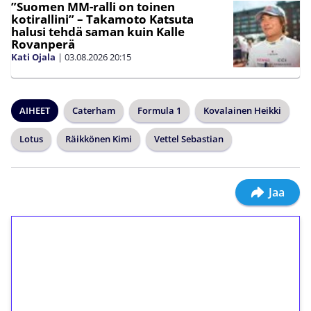
”Suomen MM-ralli on toinen
kotirallini” – Takamoto Katsuta
halusi tehdä saman kuin Kalle
Rovanperä
Kati Ojala
|
03.08.2026
20:15
AIHEET
Caterham
Formula 1
Kovalainen Heikki
Lotus
Räikkönen Kimi
Vettel Sebastian
Jaa
1€ = 10€ arvosta
ilmaiskierroksia ilman
kierrätystä!