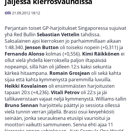
jäljessä kierrosvauhdissa
Olli
21.09.2012
18:12
Perjantain toiset GP-harjoitukset Singaporessa sujuivat
yhä Red Bullin
Sebastian Vettelin
tahdissa.
Saksalainen ajoi kierroksen jo parhaimmillaan aikaan
1:48.340.
Jenson Button
oli toiseksi nopein (+0,311) ja
Fernando Alonso
kolmas (+0,556).
Kimi Räikkönen
ei
ollut vielä yhdellä kierroksella paljon iltapäivää
nopeampi, sillä hän oli jälleen 12:s kaksi sekuntia
kärkeä hitaampana.
Romain Grosjean
oli sekä kahta
sijaa että kahta kymmenystä paremmilla luvuilla.
Heikki Kovalainen
oli ensimmäisten harjoitusten
tapaan 20:s (+4,236).
Vitali Petrov
oli 22:s ja jäi
tallikaveristaan vajaat neljä kymmenystä. Williams-tallin
Bruno Sennan
harjoittelu päättyi jo sessiota ollessä
vielä tunnin verran jäljellä. Brassi osui kevyehkösti
seinään, jonka seurauksena etusiipi vaurioitui ja
moottori vaikutti sammuneen. Senna ehti ajaa 11