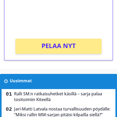
Talleta 1€
Saat heti 50 ilmaiskierrosta Tuohi 1000 -
peliin (arvo 0,20€ per kierros)!
Ei kierrätysvaatimusta!
PELAA NYT
Uusimmat
Ralli SM:n ratkaisuhetket käsillä – sarja palaa
tositoimiin Kiteellä
Jari-Matti Latvala nostaa turvallisuuden pöydälle:
”Miksi rallin MM-sarjan pitäisi kilpailla siellä?”