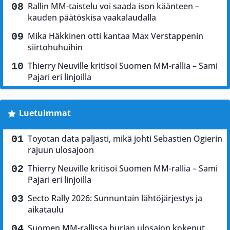
Rallin MM-taistelu voi saada ison käänteen –
kauden päätöskisa vaakalaudalla
Mika Häkkinen otti kantaa Max Verstappenin
siirtohuhuihin
Thierry Neuville kritisoi Suomen MM-rallia – Sami
Pajari eri linjoilla
Luetuimmat
Toyotan data paljasti, mikä johti Sebastien Ogierin
rajuun ulosajoon
Thierry Neuville kritisoi Suomen MM-rallia – Sami
Pajari eri linjoilla
Secto Rally 2026: Sunnuntain lähtöjärjestys ja
aikataulu
Suomen MM-rallissa hurjan ulosajon kokenut