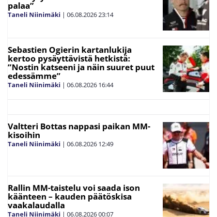
palaa”
Taneli Niinimäki
|
06.08.2026
23:14
Sebastien Ogierin kartanlukija
kertoo pysäyttävistä hetkistä:
”Nostin katseeni ja näin suuret puut
edessämme”
Taneli Niinimäki
|
06.08.2026
16:44
Valtteri Bottas nappasi paikan MM-
kisoihin
Taneli Niinimäki
|
06.08.2026
12:49
Rallin MM-taistelu voi saada ison
käänteen – kauden päätöskisa
vaakalaudalla
Taneli Niinimäki
|
06.08.2026
00:07