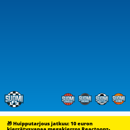
🎁 Huipputarjous jatkuu: 10 euron
kierrätysvapaa megakierros Reactoonz-