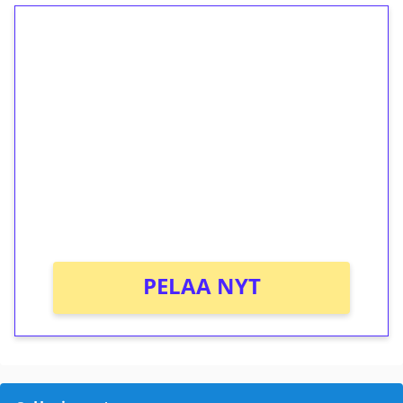
1€ = 10€ arvosta
ilmaiskierroksia ilman
kierrätystä!
Talleta 1€
Saat heti 50 ilmaiskierrosta Tuohi 1000 -
peliin (arvo 0,20€ per kierros)!
Ei kierrätysvaatimusta!
PELAA NYT