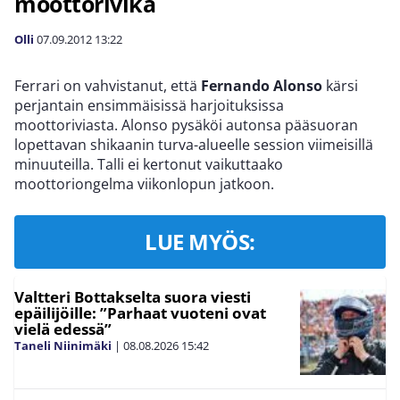
moottorivika
Olli
07.09.2012
13:22
Ferrari on vahvistanut, että
Fernando Alonso
kärsi
perjantain ensimmäisissä harjoituksissa
moottoriviasta. Alonso pysäköi autonsa pääsuoran
lopettavan shikaanin turva-alueelle session viimeisillä
minuuteilla. Talli ei kertonut vaikuttaako
moottoriongelma viikonlopun jatkoon.
LUE MYÖS:
Valtteri Bottakselta suora viesti
epäilijöille: ”Parhaat vuoteni ovat
vielä edessä”
Taneli Niinimäki
|
08.08.2026
15:42