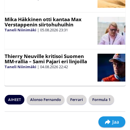
Mika Häkkinen otti kantaa Max
Verstappenin siirtohuhuihin
Taneli Niinimäki
|
05.08.2026
23:31
Thierry Neuville kritisoi Suomen
MM-rallia – Sami Pajari eri linjoilla
Taneli Niinimäki
|
04.08.2026
22:42
AIHEET
Alonso Fernando
Ferrari
Formula 1
Jaa