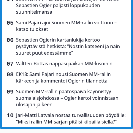
Sebastien Ogier paljasti loppukauden
suunnitelmansa
Sami Pajari ajoi Suomen MM-rallin voittoon –
katso tulokset
Sebastien Ogierin kartanlukija kertoo
pysäyttävistä hetkistä: ”Nostin katseeni ja näin
suuret puut edessämme”
Valtteri Bottas nappasi paikan MM-kisoihin
EK18: Sami Pajari nousi Suomen MM-rallin
kärkeen ja kommentoi Ogierin tilannetta
Suomen MM-rallin päätöspäivä käynnistyy
suomalaisjohdossa – Ogier kertoi voinnistaan
ulosajon jälkeen
Jari-Matti Latvala nostaa turvallisuuden pöydälle:
”Miksi rallin MM-sarjan pitäisi kilpailla siellä?”