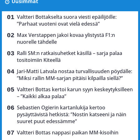
Uusimmat
Valtteri Bottakselta suora viesti epäilijöille:
”Parhaat vuoteni ovat vielä edessä”
Max Verstappen jakoi kovaa ylistystä F1:n
nuorelle tähdelle
Ralli SM:n ratkaisuhetket käsillä – sarja palaa
tositoimiin Kiteellä
Jari-Matti Latvala nostaa turvallisuuden pöydälle:
”Miksi rallin MM-sarjan pitäisi kilpailla siellä?”
Valtteri Bottas kertoi karun syyn keskeytyksilleen
– ”Kaikki alkaa palaa”
Sebastien Ogierin kartanlukija kertoo
pysäyttävistä hetkistä: ”Nostin katseeni ja näin
suuret puut edessämme”
Valtteri Bottas nappasi paikan MM-kisoihin