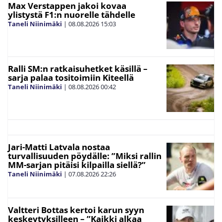
Max Verstappen jakoi kovaa
ylistystä F1:n nuorelle tähdelle
Taneli Niinimäki
|
08.08.2026
15:03
Ralli SM:n ratkaisuhetket käsillä –
sarja palaa tositoimiin Kiteellä
Taneli Niinimäki
|
08.08.2026
00:42
Jari-Matti Latvala nostaa
turvallisuuden pöydälle: ”Miksi rallin
MM-sarjan pitäisi kilpailla siellä?”
Taneli Niinimäki
|
07.08.2026
22:26
Valtteri Bottas kertoi karun syyn
keskeytyksilleen – ”Kaikki alkaa