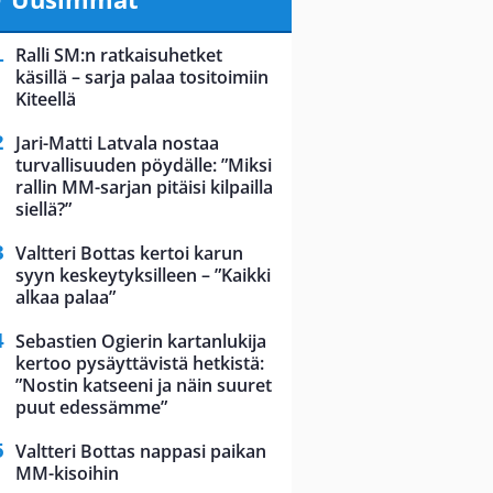
Ralli SM:n ratkaisuhetket
käsillä – sarja palaa tositoimiin
Kiteellä
Jari-Matti Latvala nostaa
turvallisuuden pöydälle: ”Miksi
rallin MM-sarjan pitäisi kilpailla
siellä?”
Valtteri Bottas kertoi karun
syyn keskeytyksilleen – ”Kaikki
alkaa palaa”
Sebastien Ogierin kartanlukija
kertoo pysäyttävistä hetkistä:
”Nostin katseeni ja näin suuret
puut edessämme”
Valtteri Bottas nappasi paikan
MM-kisoihin