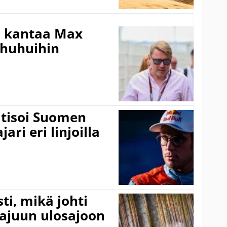
i kantaa Max
ohuhuihin
itisoi Suomen
ari eri linjoilla
ti, mikä johti
rajuun ulosajoon