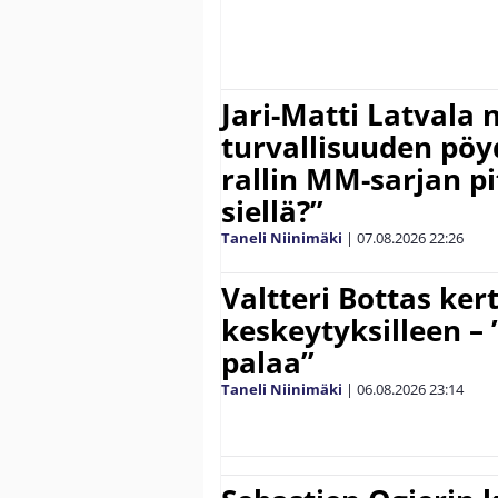
Jari-Matti Latvala 
turvallisuuden pöyd
rallin MM-sarjan pit
siellä?”
Taneli Niinimäki
|
07.08.2026
22:26
Valtteri Bottas ker
keskeytyksilleen – 
palaa”
Taneli Niinimäki
|
06.08.2026
23:14