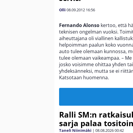
Olli
08.09.2012
16:56
Fernando Alonso
kertoo, että h
teknisen ongelman vuoksi. Toimi
aiheuttajana oli viallinen kalli
helpoimman paalun koko vuonna,
auto tulee olemaan kunnossa, mu
tulee olemaan vaikeampaa. – M
josko voisimme ohittaa yhden tai
yhdeksänneksi, mutta se ei riitt
Katsotaan huomenna.
Ralli SM:n ratkaisu
sarja palaa tositoim
Taneli Niinimäki
|
08.08.2026
00:42