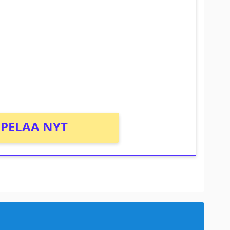
ilmaiskierroksia ilman
osta Tuohi 1000 -peliin (arvo 0,20€ per
PELAA NYT