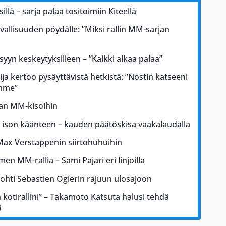
illä – sarja palaa tositoimiin Kiteellä
rvallisuuden pöydälle: ”Miksi rallin MM-sarjan
 syyn keskeytyksilleen – ”Kaikki alkaa palaa”
ja kertoo pysäyttävistä hetkistä: ”Nostin katseeni
ämme”
kan MM-kisoihin
a ison käänteen – kauden päätöskisa vaakalaudalla
Max Verstappenin siirtohuhuihin
men MM-rallia – Sami Pajari eri linjoilla
johti Sebastien Ogierin rajuun ulosajoon
kotirallini” – Takamoto Katsuta halusi tehdä
ä