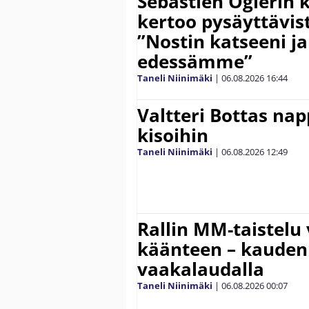
Sebastien Ogierin 
kertoo pysäyttävist
”Nostin katseeni j
edessämme”
Taneli Niinimäki
|
06.08.2026
16:44
Valtteri Bottas na
kisoihin
Taneli Niinimäki
|
06.08.2026
12:49
Rallin MM-taistelu 
käänteen – kauden
vaakalaudalla
Taneli Niinimäki
|
06.08.2026
00:07