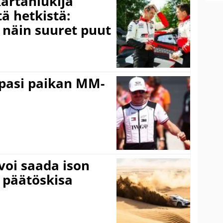
kartanlukija
ä hetkistä:
a näin suuret puut
ppasi paikan MM-
voi saada ison
 päätöskisa