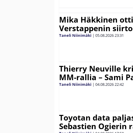
Mika Häkkinen ott
Verstappenin siirt
Taneli Niinimäki
|
05.08.2026
23:31
Thierry Neuville kr
MM-rallia – Sami Paj
Taneli Niinimäki
|
04.08.2026
22:42
Toyotan data paljas
Sebastien Ogierin 