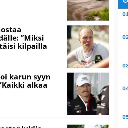
nostaa
älle: ”Miksi
äisi kilpailla
toi karun syyn
”Kaikki alkaa