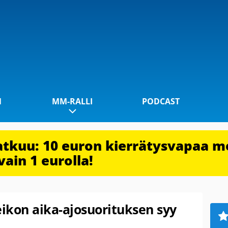
1
MM-RALLI
PODCAST
jatkuu: 10 euron kierrätysvapaa m
vain 1 eurolla!
ikon aika-ajosuorituksen syy