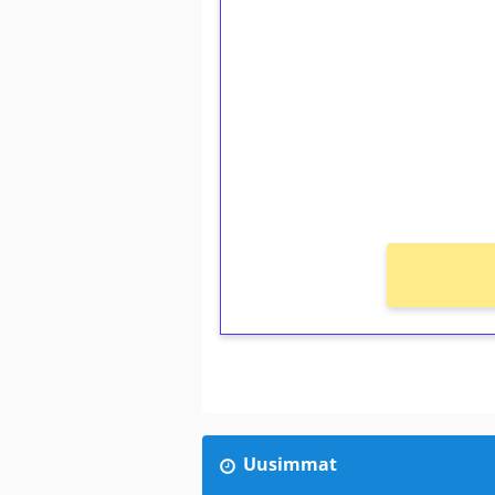
1€ = 10€ arvosta 
kierrätystä!
Talleta 1€
Saat heti 50 ilmaiskierr
kierros)!
Ei kierrätysvaatimusta!
Uusimmat