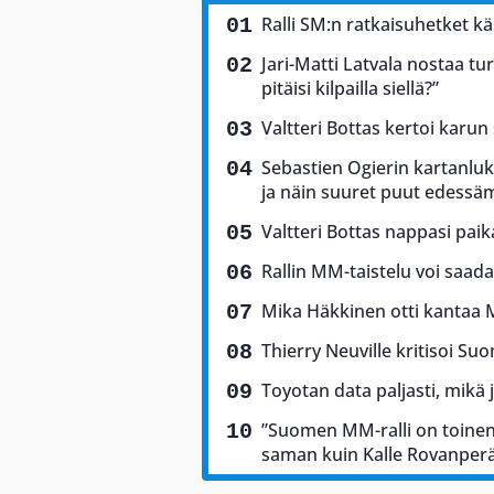
Ralli SM:n ratkaisuhetket käs
Jari-Matti Latvala nostaa tu
pitäisi kilpailla siellä?”
Valtteri Bottas kertoi karun
Sebastien Ogierin kartanluki
ja näin suuret puut edess
Valtteri Bottas nappasi pai
Rallin MM-taistelu voi saad
Mika Häkkinen otti kantaa 
Thierry Neuville kritisoi Suo
Toyotan data paljasti, mikä 
”Suomen MM-ralli on toinen 
saman kuin Kalle Rovanper