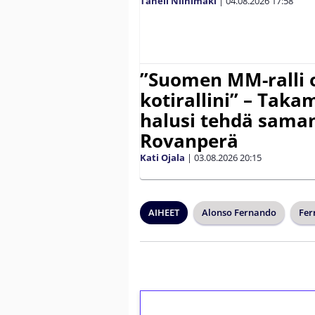
Taneli Niinimäki
|
04.08.2026
17:58
”Suomen MM-ralli 
kotirallini” – Tak
halusi tehdä saman
Rovanperä
Kati Ojala
|
03.08.2026
20:15
AIHEET
Alonso Fernando
Fer