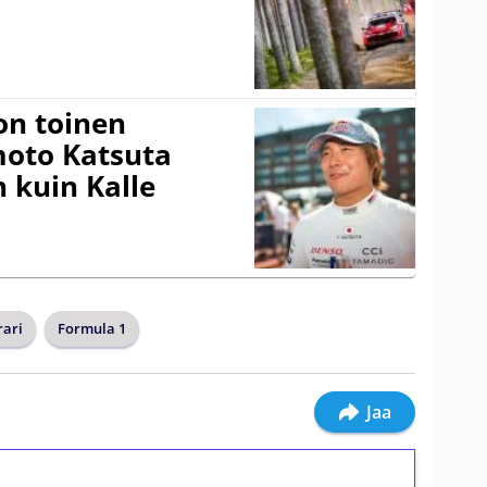
on toinen
amoto Katsuta
 kuin Kalle
rari
Formula 1
Jaa