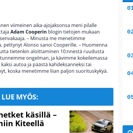
änen viimeinen aika-ajojaksonsa meni pilalle
ttaja
Adam Cooperin
blogin tietojen mukaan
stuksenvakaaja. – Minusta me menetimme
 pettynyt Alonso sanoi Cooperille. – Huomenna
tta tietenkin aloittaminen 10:nnestä ruudusta
e tunnemme ongelman, ja kävimme kokeilemassa
 kaksi autoa ja päästä kahdeksanneksi tai
änyt, koska menetimme liian paljon suorituskykyä.
LUE MYÖS:
hetket käsillä –
iin Kiteellä