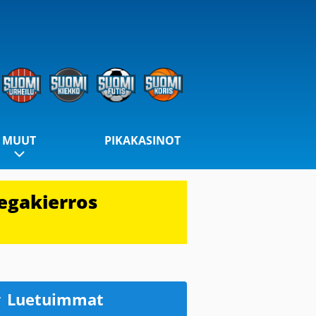
MUUT
PIKAKASINOT
egakierros
Luetuimmat