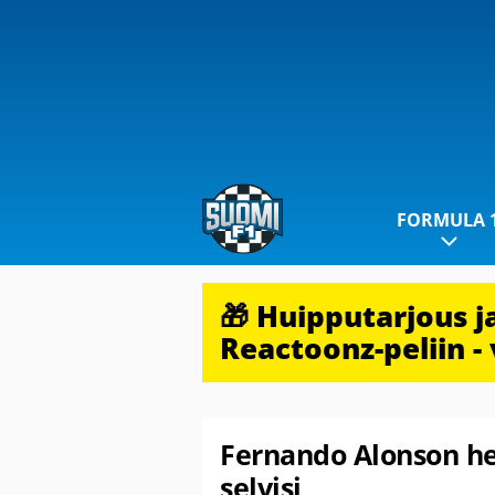
FORMULA 
🎁 Huipputarjous 
Reactoonz-peliin - 
Fernando Alonson he
selvisi