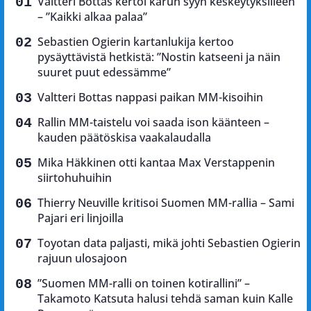
Valtteri Bottas kertoi karun syyn keskeytyksilleen
– ”Kaikki alkaa palaa”
Sebastien Ogierin kartanlukija kertoo
pysäyttävistä hetkistä: ”Nostin katseeni ja näin
suuret puut edessämme”
Valtteri Bottas nappasi paikan MM-kisoihin
Rallin MM-taistelu voi saada ison käänteen –
kauden päätöskisa vaakalaudalla
Mika Häkkinen otti kantaa Max Verstappenin
siirtohuhuihin
Thierry Neuville kritisoi Suomen MM-rallia – Sami
Pajari eri linjoilla
Toyotan data paljasti, mikä johti Sebastien Ogierin
rajuun ulosajoon
”Suomen MM-ralli on toinen kotirallini” –
Takamoto Katsuta halusi tehdä saman kuin Kalle