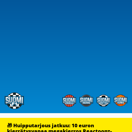
🎁 Huipputarjous jatkuu: 10 euron
kierrätysvapaa megakierros Reactoonz-