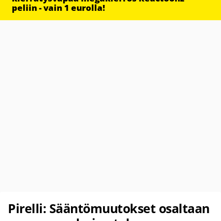
peliin - vain 1 eurolla!
Pirelli: Sääntömuutokset osaltaan