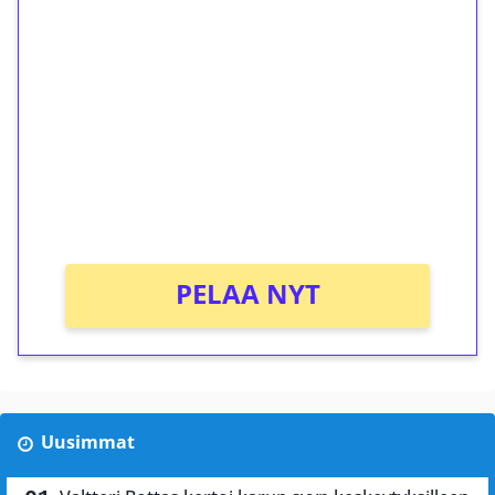
ilmaiskierroksia ilman
kierrätystä!
Talleta 1€
Saat heti 50 ilmaiskierrosta Tuohi 1000 -
peliin (arvo 0,20€ per kierros)!
Ei kierrätysvaatimusta!
PELAA NYT
Uusimmat