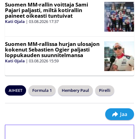
Suomen MM-rallin voittaja Sami
Pajari paljasti, miltä kotirallin
paineet oikeasti tuntuivat
Kati Ojala
|
03.08.2026
17:37
Suomen MM-rallissa hurjan ulosajon
kokenut Sebastien Ogier paljasti
loppukauden suunnitelmansa
Kati Ojala
|
03.08.2026
15:59
AIHEET
Formula 1
Hembery Paul
Pirelli
Jaa
1€ = 10€ arvosta