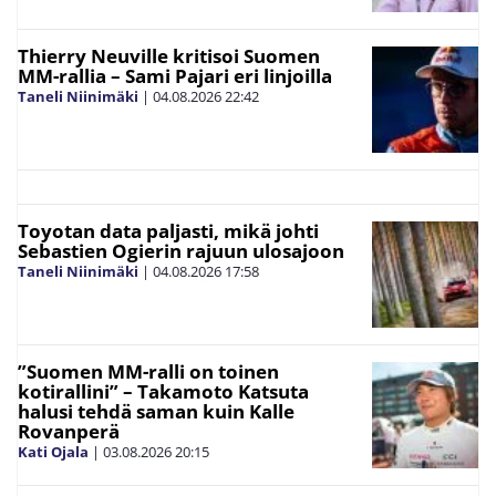
Thierry Neuville kritisoi Suomen
MM-rallia – Sami Pajari eri linjoilla
Taneli Niinimäki
|
04.08.2026
22:42
Toyotan data paljasti, mikä johti
Sebastien Ogierin rajuun ulosajoon
Taneli Niinimäki
|
04.08.2026
17:58
”Suomen MM-ralli on toinen
kotirallini” – Takamoto Katsuta
halusi tehdä saman kuin Kalle
Rovanperä
Kati Ojala
|
03.08.2026
20:15