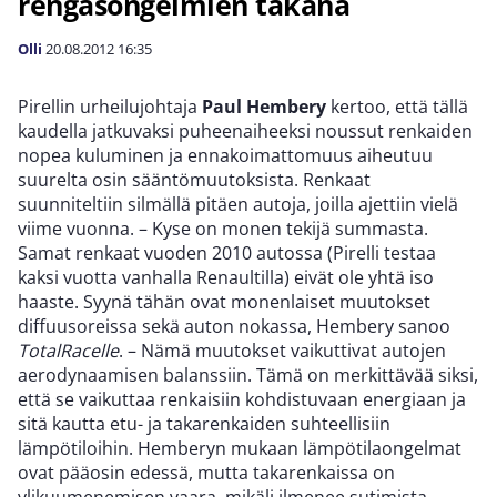
rengasongelmien takana
Olli
20.08.2012
16:35
Pirellin urheilujohtaja
Paul Hembery
kertoo, että tällä
kaudella jatkuvaksi puheenaiheeksi noussut renkaiden
nopea kuluminen ja ennakoimattomuus aiheutuu
suurelta osin sääntömuutoksista. Renkaat
suunniteltiin silmällä pitäen autoja, joilla ajettiin vielä
viime vuonna. – Kyse on monen tekijä summasta.
Samat renkaat vuoden 2010 autossa (Pirelli testaa
kaksi vuotta vanhalla Renaultilla) eivät ole yhtä iso
haaste. Syynä tähän ovat monenlaiset muutokset
diffuusoreissa sekä auton nokassa, Hembery sanoo
TotalRacelle
. – Nämä muutokset vaikuttivat autojen
aerodynaamisen balanssiin. Tämä on merkittävää siksi,
että se vaikuttaa renkaisiin kohdistuvaan energiaan ja
sitä kautta etu- ja takarenkaiden suhteellisiin
lämpötiloihin. Hemberyn mukaan lämpötilaongelmat
ovat pääosin edessä, mutta takarenkaissa on