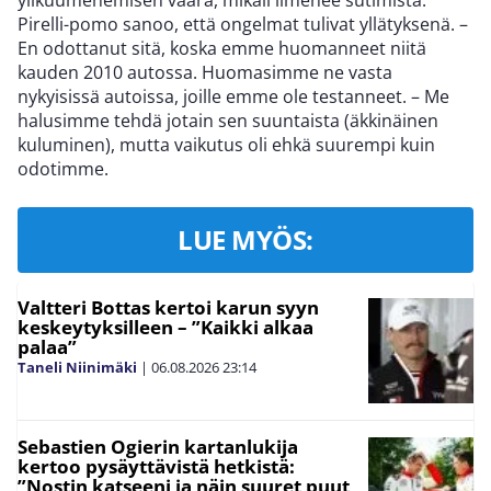
ylikuumenemisen vaara, mikäli ilmenee sutimista.
Pirelli-pomo sanoo, että ongelmat tulivat yllätyksenä. –
En odottanut sitä, koska emme huomanneet niitä
kauden 2010 autossa. Huomasimme ne vasta
nykyisissä autoissa, joille emme ole testanneet. – Me
halusimme tehdä jotain sen suuntaista (äkkinäinen
kuluminen), mutta vaikutus oli ehkä suurempi kuin
odotimme.
LUE MYÖS:
Valtteri Bottas kertoi karun syyn
keskeytyksilleen – ”Kaikki alkaa
palaa”
Taneli Niinimäki
|
06.08.2026
23:14
Sebastien Ogierin kartanlukija
kertoo pysäyttävistä hetkistä:
”Nostin katseeni ja näin suuret puut