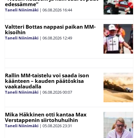
edessämme”
Taneli Niinimäki
|
06.08.2026
16:44
Valtteri Bottas nappasi paikan MM-
kisoihin
Taneli Niinimäki
|
06.08.2026
12:49
Rallin MM-taistelu voi saada ison
käänteen – kauden päätöskisa
vaakalaudalla
Taneli Niinimäki
|
06.08.2026
00:07
Mika Häkkinen otti kantaa Max
Verstappenin siirtohuhuihin
Taneli Niinimäki
|
05.08.2026
23:31