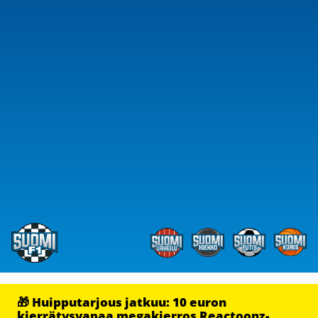
🎁 Huipputarjous jatkuu: 10 euron
kierrätysvapaa megakierros Reactoonz-