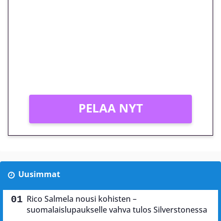
euron kierrätysvapaa
megakierros Reactoonz-
peliin – vain 1 eurolla!
Peli: Reactoonz
Vain uusille asiakkaille!
PELAA NYT
Uusimmat
Rico Salmela nousi kohisten –
suomalaislupaukselle vahva tulos Silverstonessa