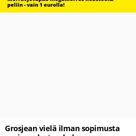
peliin - vain 1 eurolla!
Grosjean vielä ilman sopimusta