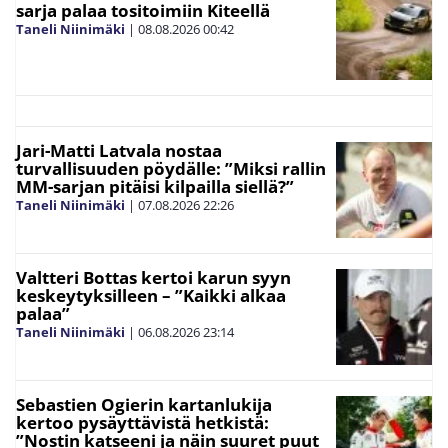
sarja palaa tositoimiin Kiteellä
Taneli Niinimäki
|
08.08.2026
00:42
Jari-Matti Latvala nostaa
turvallisuuden pöydälle: ”Miksi rallin
MM-sarjan pitäisi kilpailla siellä?”
Taneli Niinimäki
|
07.08.2026
22:26
Valtteri Bottas kertoi karun syyn
keskeytyksilleen – ”Kaikki alkaa
palaa”
Taneli Niinimäki
|
06.08.2026
23:14
Sebastien Ogierin kartanlukija
kertoo pysäyttävistä hetkistä:
”Nostin katseeni ja näin suuret puut