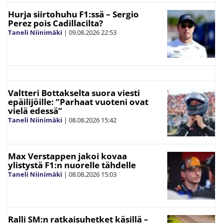
Hurja siirtohuhu F1:ssä – Sergio
Perez pois Cadillacilta?
Taneli Niinimäki
|
09.08.2026
22:53
Valtteri Bottakselta suora viesti
epäilijöille: ”Parhaat vuoteni ovat
vielä edessä”
Taneli Niinimäki
|
08.08.2026
15:42
Max Verstappen jakoi kovaa
ylistystä F1:n nuorelle tähdelle
Taneli Niinimäki
|
08.08.2026
15:03
Ralli SM:n ratkaisuhetket käsillä –