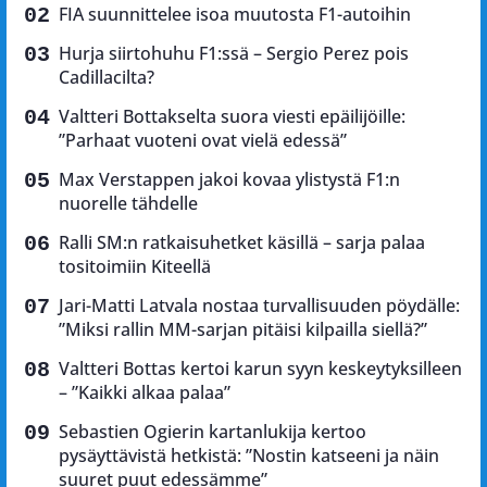
FIA suunnittelee isoa muutosta F1-autoihin
Hurja siirtohuhu F1:ssä – Sergio Perez pois
Cadillacilta?
Valtteri Bottakselta suora viesti epäilijöille:
”Parhaat vuoteni ovat vielä edessä”
Max Verstappen jakoi kovaa ylistystä F1:n
nuorelle tähdelle
Ralli SM:n ratkaisuhetket käsillä – sarja palaa
tositoimiin Kiteellä
Jari-Matti Latvala nostaa turvallisuuden pöydälle:
”Miksi rallin MM-sarjan pitäisi kilpailla siellä?”
Valtteri Bottas kertoi karun syyn keskeytyksilleen
– ”Kaikki alkaa palaa”
Sebastien Ogierin kartanlukija kertoo
pysäyttävistä hetkistä: ”Nostin katseeni ja näin
suuret puut edessämme”