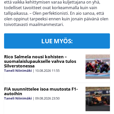
että vaikka kehittymisen varaa kuljettajana on yhä,
todelliset tavoitteet ovat korkeammalla kuin vain
tallipaikassa. – Olen perfektionisti. En aio sanoa, että
olen oppinut tarpeeksi ennen kuin jonain päivänä olen
toivottavasti maailmanmestari.
LUE MYÖS:
Rico Salmela nousi kohisten –
suomalaislupaukselle vahva tulos
Silverstonessa
Taneli Niinimäki
|
10.08.2026
11:55
FIA suunnittelee isoa muutosta F1-
autoihin
Taneli Niinimäki
|
09.08.2026
23:50