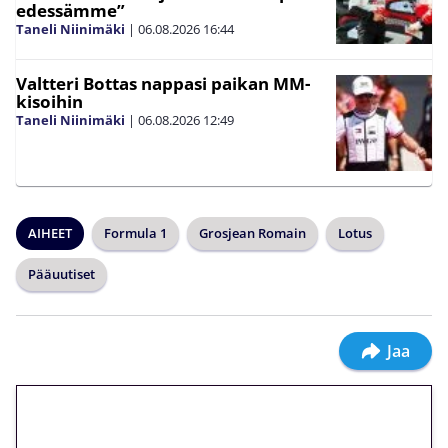
edessämme”
Taneli Niinimäki
|
06.08.2026
16:44
Valtteri Bottas nappasi paikan MM-
kisoihin
Taneli Niinimäki
|
06.08.2026
12:49
AIHEET
Formula 1
Grosjean Romain
Lotus
Pääuutiset
Jaa
🎁 Huipputarjous jatkuu: 10