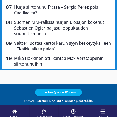
Hurja siirtohuhu F1:ssä – Sergio Perez pois
Cadillacilta?
Suomen MM-rallissa hurjan ulosajon kokenut
Sebastien Ogier paljasti loppukauden
suunnitelmansa
Valtteri Bottas kertoi karun syyn keskeytyksilleen
– ”Kaikki alkaa palaa”
Mika Häkkinen otti kantaa Max Verstappenin
siirtohuhuihin
toimitus@suomif1.com
© 2026 - SuomiF1. Kaikki oikeudet pidätetään.