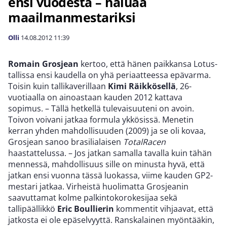
ensi vuodesta – haluaa
maailmanmestariksi
Olli
14.08.2012
11:39
Romain Grosjean
kertoo, että hänen paikkansa Lotus-
tallissa ensi kaudella on yhä periaatteessa epävarma.
Toisin kuin tallikaverillaan
Kimi Räikkösellä
, 26-
vuotiaalla on ainoastaan kauden 2012 kattava
sopimus. – Tällä hetkellä tulevaisuuteni on avoin.
Toivon voivani jatkaa formula ykkösissä. Menetin
kerran yhden mahdollisuuden (2009) ja se oli kovaa,
Grosjean sanoo brasilialaisen
TotalRacen
haastattelussa. – Jos jatkan samalla tavalla kuin tähän
mennessä, mahdollisuus sille on minusta hyvä, että
jatkan ensi vuonna tässä luokassa, viime kauden GP2-
mestari jatkaa. Virheistä huolimatta Grosjeanin
saavuttamat kolme palkintokorokesijaa sekä
tallipäällikkö
Eric Boullierin
kommentit vihjaavat, että
jatkosta ei ole epäselvyyttä. Ranskalainen myöntääkin,