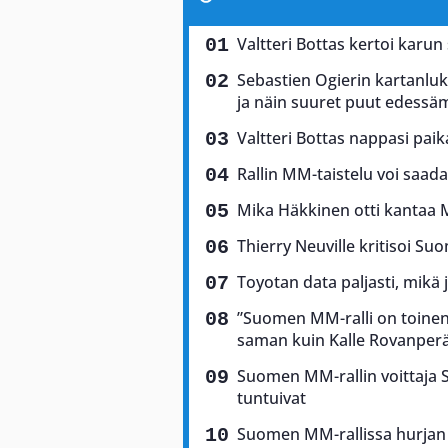
Valtteri Bottas kertoi karun
Sebastien Ogierin kartanluki
ja näin suuret puut edess
Valtteri Bottas nappasi pai
Rallin MM-taistelu voi saad
Mika Häkkinen otti kantaa 
Thierry Neuville kritisoi Suo
Toyotan data paljasti, mikä 
”Suomen MM-ralli on toinen 
saman kuin Kalle Rovanper
Suomen MM-rallin voittaja Sam
tuntuivat
Suomen MM-rallissa hurjan 