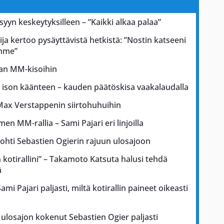
 syyn keskeytyksilleen – ”Kaikki alkaa palaa”
ja kertoo pysäyttävistä hetkistä: ”Nostin katseeni
ämme”
kan MM-kisoihin
a ison käänteen – kauden päätöskisa vaakalaudalla
Max Verstappenin siirtohuhuihin
men MM-rallia – Sami Pajari eri linjoilla
johti Sebastien Ogierin rajuun ulosajoon
kotirallini” – Takamoto Katsuta halusi tehdä
ä
i Pajari paljasti, miltä kotirallin paineet oikeasti
ulosajon kokenut Sebastien Ogier paljasti