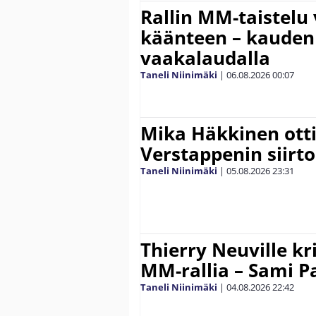
Rallin MM-taistelu 
käänteen – kauden
vaakalaudalla
Taneli Niinimäki
|
06.08.2026
00:07
Mika Häkkinen ott
Verstappenin siirt
Taneli Niinimäki
|
05.08.2026
23:31
Thierry Neuville kr
MM-rallia – Sami Paj
Taneli Niinimäki
|
04.08.2026
22:42