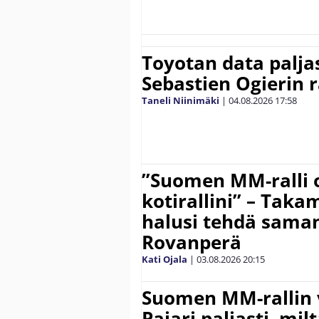
Toyotan data paljas
Sebastien Ogierin 
Taneli Niinimäki
|
04.08.2026
17:58
”Suomen MM-ralli 
kotirallini” – Tak
halusi tehdä saman
Rovanperä
Kati Ojala
|
03.08.2026
20:15
Suomen MM-rallin 
Pajari paljasti, milt