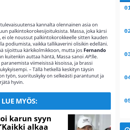
 tulevaisuutensa kannalta olennainen asia on
un palkintokorokesijoituksista. Massa, joka kärsi
ei ole noussut palkintokorokkeelle sitten kauden
la podiumista, vaikka tallikaverini olisikin edelläni.
tää sijoittua kärkikolmikkoon, mutta jos
Fernando
itän kuitenkin auttaa häntä, Massa sanoi
AP
:lle.
paranemista viimeisissä kisoissa, ja brassi
ukykyisempi. – Tällä hetkellä keskityn täysin
ienon työn, suorituskyky on selkeästi parantunut ja
jätä hyvin.
LUE MYÖS:
toi karun syyn
”Kaikki alkaa