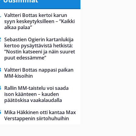
Valtteri Bottas kertoi karun
syyn keskeytyksilleen – ”Kaikki
alkaa palaa”
Sebastien Ogierin kartanlukija
kertoo pysäyttävistä hetkistä:
”Nostin katseeni ja näin suuret
puut edessämme”
Valtteri Bottas nappasi paikan
MM-kisoihin
Rallin MM-taistelu voi saada
ison käänteen – kauden
päätöskisa vaakalaudalla
Mika Häkkinen otti kantaa Max
Verstappenin siirtohuhuihin