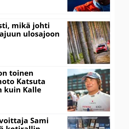
ti, mikä johti
rajuun ulosajoon
on toinen
amoto Katsuta
 kuin Kalle
voittaja Sami
ä kotirallin