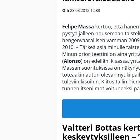
Olli
23.08.2012
12:38
Felipe Massa
kertoo, että hänen
pystyä jälleen nousemaan taistelu
hengenvaarallisen vamman 2009, 
2010. – Tärkeä asia minulle taistel
Minun prioriteettini on aina yrit
(
Alonso
) on edelläni kisassa, yr
Massan suorituksissa on näkynyt 
toteaakin auton olevan nyt kilpail
tuleviin kisoihin. Kiitos tallin h
tunnen itseni motivoituneeksi pär
Valtteri Bottas ker
keskeytyksilleen – 