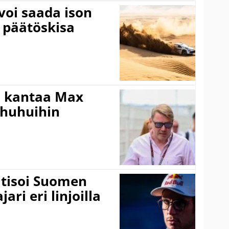
voi saada ison
 päätöskisa
i kantaa Max
ohuhuihin
itisoi Suomen
ari eri linjoilla