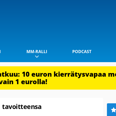
1
MM-RALLI
PODCAST
jatkuu: 10 euron kierrätysvapaa m
vain 1 eurolla!
i tavoitteensa