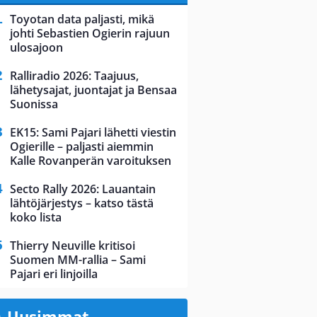
Toyotan data paljasti, mikä
johti Sebastien Ogierin rajuun
ulosajoon
Ralliradio 2026: Taajuus,
lähetysajat, juontajat ja Bensaa
Suonissa
EK15: Sami Pajari lähetti viestin
Ogierille – paljasti aiemmin
Kalle Rovanperän varoituksen
Secto Rally 2026: Lauantain
lähtöjärjestys – katso tästä
koko lista
Thierry Neuville kritisoi
Suomen MM-rallia – Sami
Pajari eri linjoilla
Uusimmat