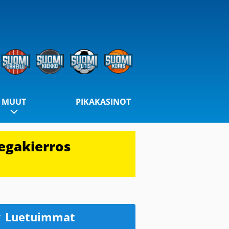
MUUT
PIKAKASINOT
egakierros
Luetuimmat