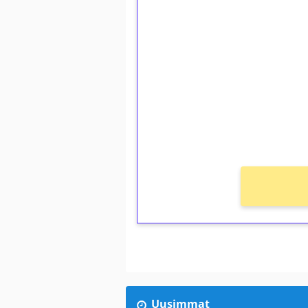
1€ = 10€ arvosta 
kierrätystä!
Talleta 1€
Saat heti 50 ilmaiskierr
kierros)!
Ei kierrätysvaatimusta!
Uusimmat