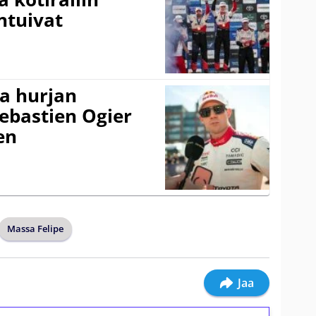
ntuivat
a hurjan
ebastien Ogier
en
Massa Felipe
Jaa