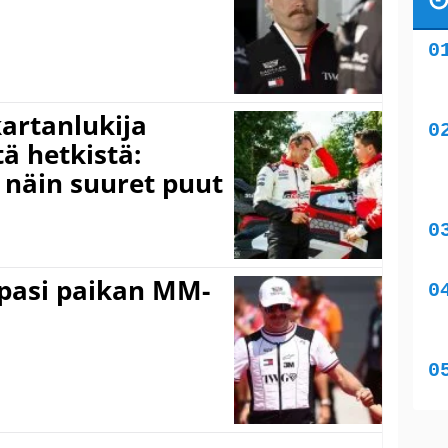
kartanlukija
ä hetkistä:
a näin suuret puut
ppasi paikan MM-