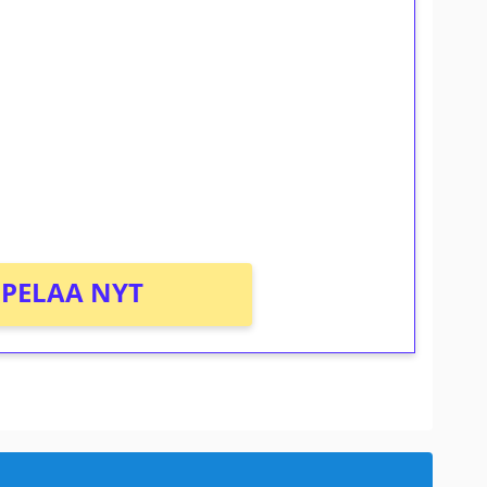
ilmaiskierroksia ilman
osta Tuohi 1000 -peliin (arvo 0,20€ per
PELAA NYT