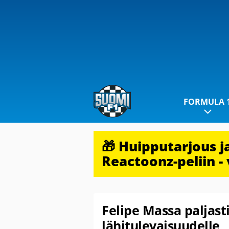
FORMULA 
🎁 Huipputarjous 
Reactoonz-peliin - 
Felipe Massa paljast
lähitulevaisuudelle