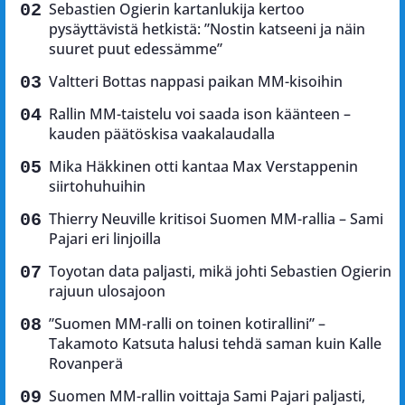
Sebastien Ogierin kartanlukija kertoo
pysäyttävistä hetkistä: ”Nostin katseeni ja näin
suuret puut edessämme”
Valtteri Bottas nappasi paikan MM-kisoihin
Rallin MM-taistelu voi saada ison käänteen –
kauden päätöskisa vaakalaudalla
Mika Häkkinen otti kantaa Max Verstappenin
siirtohuhuihin
Thierry Neuville kritisoi Suomen MM-rallia – Sami
Pajari eri linjoilla
Toyotan data paljasti, mikä johti Sebastien Ogierin
rajuun ulosajoon
”Suomen MM-ralli on toinen kotirallini” –
Takamoto Katsuta halusi tehdä saman kuin Kalle
Rovanperä
Suomen MM-rallin voittaja Sami Pajari paljasti,