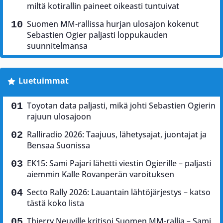
miltä kotirallin paineet oikeasti tuntuivat
Suomen MM-rallissa hurjan ulosajon kokenut
Sebastien Ogier paljasti loppukauden
suunnitelmansa
Luetuimmat
Toyotan data paljasti, mikä johti Sebastien Ogierin
rajuun ulosajoon
Ralliradio 2026: Taajuus, lähetysajat, juontajat ja
Bensaa Suonissa
EK15: Sami Pajari lähetti viestin Ogierille – paljasti
aiemmin Kalle Rovanperän varoituksen
Secto Rally 2026: Lauantain lähtöjärjestys – katso
tästä koko lista
Thierry Neuville kritisoi Suomen MM-rallia – Sami