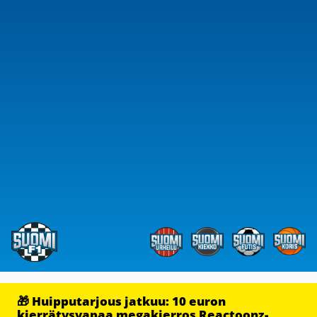
🎁 Huipputarjous jatkuu: 10 euron
kierrätysvapaa megakierros Reactoonz-