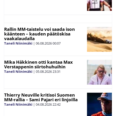
Rallin MM-taistelu voi saada ison
käänteen – kauden päätöskisa
vaakalaudalla
Taneli Niinimäki
|
06.08.2026
00:07
Mika Häkkinen otti kantaa Max
Verstappenin siirtohuhuihin
Taneli Niinimäki
|
05.08.2026
23:31
Thierry Neuville kritisoi Suomen
MM-rallia – Sami Pajari eri linjoilla
Taneli Niinimäki
|
04.08.2026
22:42