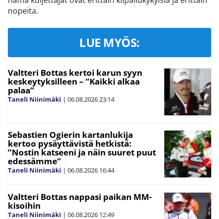
nämä kuljettajat ovat erittäin kilpailukykyisiä ja erittäin
nopeita.
LUE MYÖS:
Valtteri Bottas kertoi karun syyn
keskeytyksilleen – ”Kaikki alkaa
palaa”
Taneli Niinimäki
|
06.08.2026
23:14
Sebastien Ogierin kartanlukija
kertoo pysäyttävistä hetkistä:
”Nostin katseeni ja näin suuret puut
edessämme”
Taneli Niinimäki
|
06.08.2026
16:44
Valtteri Bottas nappasi paikan MM-
kisoihin
Taneli Niinimäki
|
06.08.2026
12:49