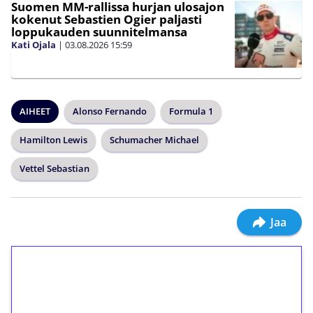
Suomen MM-rallissa hurjan ulosajon
kokenut Sebastien Ogier paljasti
loppukauden suunnitelmansa
Kati Ojala
|
03.08.2026
15:59
AIHEET
Alonso Fernando
Formula 1
Hamilton Lewis
Schumacher Michael
Vettel Sebastian
Jaa
1€ = 10€ arvosta
ilmaiskierroksia ilman