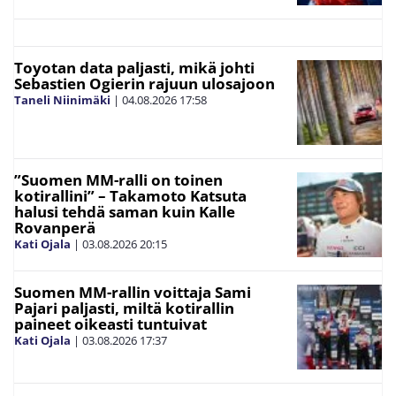
Toyotan data paljasti, mikä johti
Sebastien Ogierin rajuun ulosajoon
Taneli Niinimäki
|
04.08.2026
17:58
”Suomen MM-ralli on toinen
kotirallini” – Takamoto Katsuta
halusi tehdä saman kuin Kalle
Rovanperä
Kati Ojala
|
03.08.2026
20:15
Suomen MM-rallin voittaja Sami
Pajari paljasti, miltä kotirallin
paineet oikeasti tuntuivat
Kati Ojala
|
03.08.2026
17:37