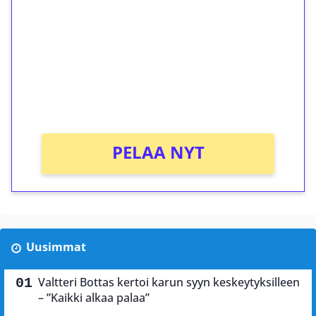
kierrätystä!
Talleta 1€
Saat heti 50 ilmaiskierrosta Tuohi 1000 -
peliin (arvo 0,20€ per kierros)!
Ei kierrätysvaatimusta!
PELAA NYT
Uusimmat
Valtteri Bottas kertoi karun syyn keskeytyksilleen
– ”Kaikki alkaa palaa”