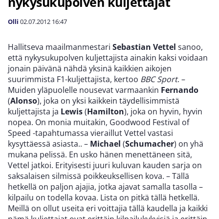
nykysukupolven kuljettajat
Olli
02.07.2012
16:47
Hallitseva maailmanmestari
Sebastian Vettel
sanoo,
että nykysukupolven kuljettajista ainakin kaksi voidaan
jonain päivänä nähdä yksinä kaikkien aikojen
suurimmista F1-kuljettajista, kertoo
BBC Sport
. –
Muiden yläpuolelle nousevat varmaankin
Fernando
(
Alonso
), joka on yksi kaikkein täydellisimmistä
kuljettajista ja
Lewis
(
Hamilton
), joka on hyvin, hyvin
nopea. On monia muitakin, Goodwood Festival of
Speed -tapahtumassa vieraillut Vettel vastasi
kysyttäessä asiasta.. –
Michael
(
Schumacher
) on yhä
mukana pelissä. En usko hänen menettäneen sitä,
Vettel jatkoi. Erityisesti juuri kuluvan kauden sarja on
saksalaisen silmissä poikkeuksellisen kova. – Tällä
hetkellä on paljon ajajia, jotka ajavat samalla tasolla –
kilpailu on todella kovaa. Lista on pitkä tällä hetkellä.
Meillä on ollut useita eri voittajia tällä kaudella ja kaikki