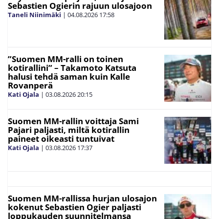
Sebastien Ogierin rajuun ulosajoon
Taneli Niinimäki
|
04.08.2026
17:58
”Suomen MM-ralli on toinen
kotirallini” – Takamoto Katsuta
halusi tehdä saman kuin Kalle
Rovanperä
Kati Ojala
|
03.08.2026
20:15
Suomen MM-rallin voittaja Sami
Pajari paljasti, miltä kotirallin
paineet oikeasti tuntuivat
Kati Ojala
|
03.08.2026
17:37
Suomen MM-rallissa hurjan ulosajon
kokenut Sebastien Ogier paljasti
loppukauden suunnitelmansa