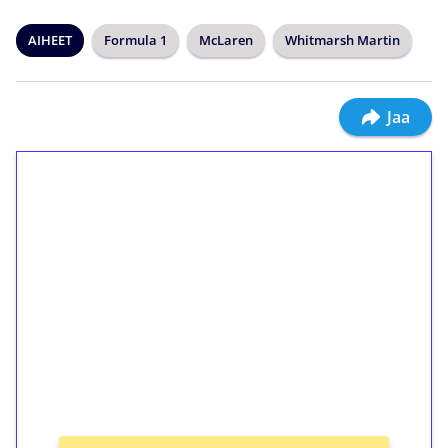
AIHEET
Formula 1
McLaren
Whitmarsh Martin
Jaa
1€ = 10€ arvosta
ilmaiskierroksia ilman
kierrätystä!
Talleta 1€
Saat heti 50 ilmaiskierrosta Tuohi 1000 -
peliin (arvo 0,20€ per kierros)!
Ei kierrätysvaatimusta!