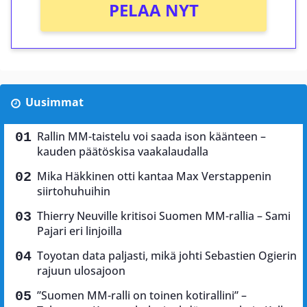
PELAA NYT
Uusimmat
Rallin MM-taistelu voi saada ison käänteen –
kauden päätöskisa vaakalaudalla
Mika Häkkinen otti kantaa Max Verstappenin
siirtohuhuihin
Thierry Neuville kritisoi Suomen MM-rallia – Sami
Pajari eri linjoilla
Toyotan data paljasti, mikä johti Sebastien Ogierin
rajuun ulosajoon
”Suomen MM-ralli on toinen kotirallini” –