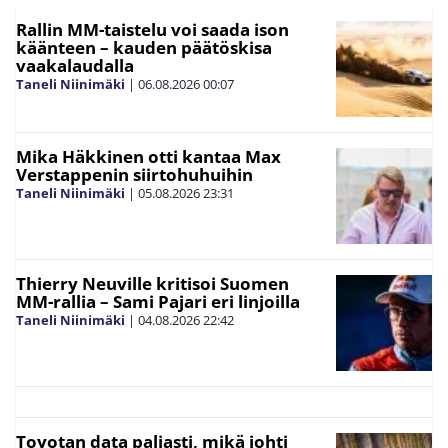
Rallin MM-taistelu voi saada ison
käänteen – kauden päätöskisa
vaakalaudalla
Taneli Niinimäki
|
06.08.2026
00:07
Mika Häkkinen otti kantaa Max
Verstappenin siirtohuhuihin
Taneli Niinimäki
|
05.08.2026
23:31
Thierry Neuville kritisoi Suomen
MM-rallia – Sami Pajari eri linjoilla
Taneli Niinimäki
|
04.08.2026
22:42
Toyotan data paljasti, mikä johti