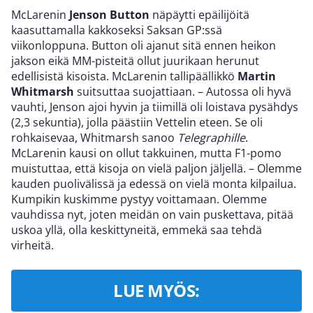
McLarenin
Jenson Button
näpäytti epäilijöitä
kaasuttamalla kakkoseksi Saksan GP:ssä
viikonloppuna. Button oli ajanut sitä ennen heikon
jakson eikä MM-pisteitä ollut juurikaan herunut
edellisistä kisoista. McLarenin tallipäällikkö
Martin
Whitmarsh
suitsuttaa suojattiaan. – Autossa oli hyvä
vauhti, Jenson ajoi hyvin ja tiimillä oli loistava pysähdys
(2,3 sekuntia), jolla päästiin Vettelin eteen. Se oli
rohkaisevaa, Whitmarsh sanoo
Telegraphille
.
McLarenin kausi on ollut takkuinen, mutta F1-pomo
muistuttaa, että kisoja on vielä paljon jäljellä. – Olemme
kauden puolivälissä ja edessä on vielä monta kilpailua.
Kumpikin kuskimme pystyy voittamaan. Olemme
vauhdissa nyt, joten meidän on vain puskettava, pitää
uskoa yllä, olla keskittyneitä, emmekä saa tehdä
virheitä.
LUE MYÖS: