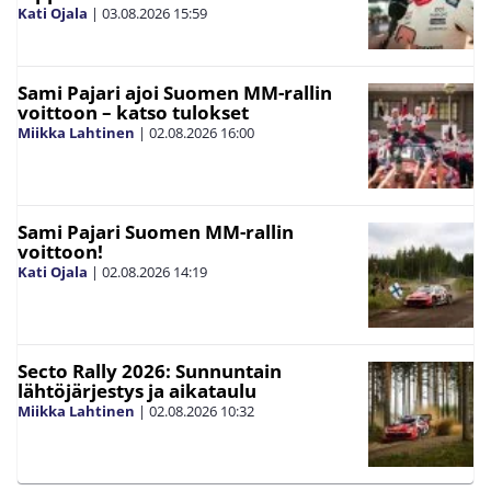
Kati Ojala
|
03.08.2026
15:59
Sami Pajari ajoi Suomen MM-rallin
voittoon – katso tulokset
Miikka Lahtinen
|
02.08.2026
16:00
Sami Pajari Suomen MM-rallin
voittoon!
Kati Ojala
|
02.08.2026
14:19
Secto Rally 2026: Sunnuntain
lähtöjärjestys ja aikataulu
Miikka Lahtinen
|
02.08.2026
10:32