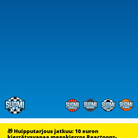
🎁 Huipputarjous jatkuu: 10 euron
kierrätysvapaa megakierros Reactoonz-