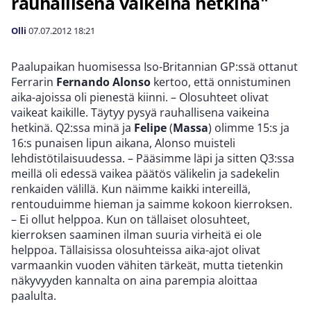
rauhallisena vaikeina hetkinä"
Olli
07.07.2012
18:21
Paalupaikan huomisessa Iso-Britannian GP:ssä ottanut
Ferrarin
Fernando Alonso
kertoo, että onnistuminen
aika-ajoissa oli pienestä kiinni. – Olosuhteet olivat
vaikeat kaikille. Täytyy pysyä rauhallisena vaikeina
hetkinä. Q2:ssa minä ja
Felipe
(
Massa
) olimme 15:s ja
16:s punaisen lipun aikana, Alonso muisteli
lehdistötilaisuudessa. – Pääsimme läpi ja sitten Q3:ssa
meillä oli edessä vaikea päätös välikelin ja sadekelin
renkaiden välillä. Kun näimme kaikki intereillä,
rentouduimme hieman ja saimme kokoon kierroksen.
– Ei ollut helppoa. Kun on tällaiset olosuhteet,
kierroksen saaminen ilman suuria virheitä ei ole
helppoa. Tällaisissa olosuhteissa aika-ajot olivat
varmaankin vuoden vähiten tärkeät, mutta tietenkin
näkyvyyden kannalta on aina parempia aloittaa
paalulta.