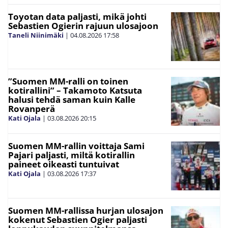
Toyotan data paljasti, mikä johti
Sebastien Ogierin rajuun ulosajoon
Taneli Niinimäki
|
04.08.2026
17:58
”Suomen MM-ralli on toinen
kotirallini” – Takamoto Katsuta
halusi tehdä saman kuin Kalle
Rovanperä
Kati Ojala
|
03.08.2026
20:15
Suomen MM-rallin voittaja Sami
Pajari paljasti, miltä kotirallin
paineet oikeasti tuntuivat
Kati Ojala
|
03.08.2026
17:37
Suomen MM-rallissa hurjan ulosajon
kokenut Sebastien Ogier paljasti