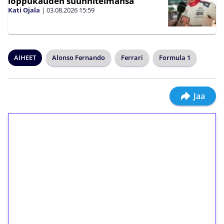
loppukauden suunnitelmansa
Kati Ojala
|
03.08.2026
15:59
AIHEET
Alonso Fernando
Ferrari
Formula 1
Jaa
1€ = 10€ arvosta
ilmaiskierroksia ilman
kierrätystä!
Talleta 1€
Saat heti 50 ilmaiskierrosta Tuohi 1000 -
peliin (arvo 0,20€ per kierros)!