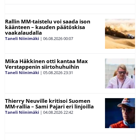
Rallin MM-taistelu voi saada ison
käänteen – kauden päätöskisa
vaakalaudalla
Taneli Niinimäki
|
06.08.2026
00:07
Mika Häkkinen otti kantaa Max
Verstappenin siirtohuhuihin
Taneli Niinimäki
|
05.08.2026
23:31
Thierry Neuville kritisoi Suomen
MM-rallia – Sami Pajari eri linjoilla
Taneli Niinimäki
|
04.08.2026
22:42