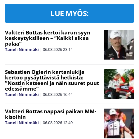
LUE MYÖS:
Valtteri Bottas kertoi karun syyn
keskeytyksilleen – ”Kaikki alkaa
palaa”
Taneli Niinimäki
|
06.08.2026
23:14
Sebastien Ogierin kartanlukija
kertoo pysäyttävistä hetkistä:
”Nostin katseeni ja näin suuret puut
edessämme”
Taneli Niinimäki
|
06.08.2026
16:44
Valtteri Bottas nappasi paikan MM-
kisoihin
Taneli Niinimäki
|
06.08.2026
12:49