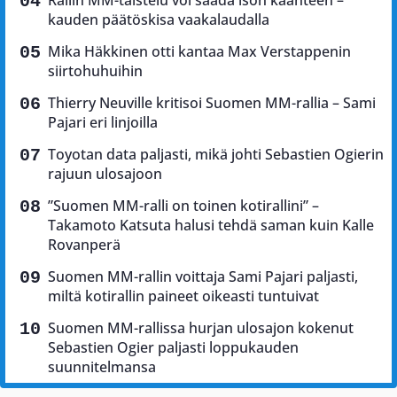
Rallin MM-taistelu voi saada ison käänteen –
kauden päätöskisa vaakalaudalla
Mika Häkkinen otti kantaa Max Verstappenin
siirtohuhuihin
Thierry Neuville kritisoi Suomen MM-rallia – Sami
Pajari eri linjoilla
Toyotan data paljasti, mikä johti Sebastien Ogierin
rajuun ulosajoon
”Suomen MM-ralli on toinen kotirallini” –
Takamoto Katsuta halusi tehdä saman kuin Kalle
Rovanperä
Suomen MM-rallin voittaja Sami Pajari paljasti,
miltä kotirallin paineet oikeasti tuntuivat
Suomen MM-rallissa hurjan ulosajon kokenut
Sebastien Ogier paljasti loppukauden
suunnitelmansa