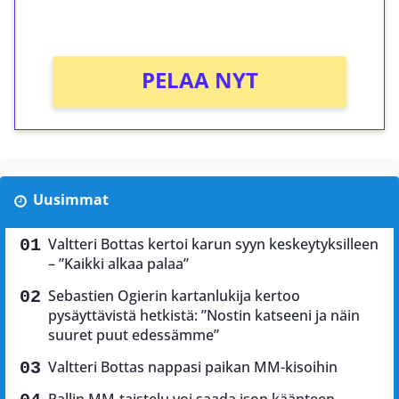
Ei kierrätysvaatimusta!
PELAA NYT
Uusimmat
Valtteri Bottas kertoi karun syyn keskeytyksilleen
– ”Kaikki alkaa palaa”
Sebastien Ogierin kartanlukija kertoo
pysäyttävistä hetkistä: ”Nostin katseeni ja näin
suuret puut edessämme”
Valtteri Bottas nappasi paikan MM-kisoihin