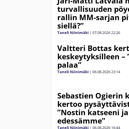
Jari-Matti Latvala 
turvallisuuden pöyd
rallin MM-sarjan pit
siellä?”
Taneli Niinimäki
|
07.08.2026
22:26
Valtteri Bottas ker
keskeytyksilleen – 
palaa”
Taneli Niinimäki
|
06.08.2026
23:14
Sebastien Ogierin 
kertoo pysäyttävist
”Nostin katseeni j
edessämme”
Taneli Niinimäki
|
06.08.2026
16:44