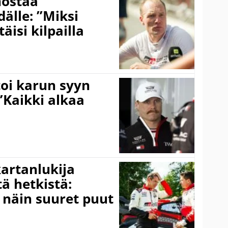
nostaa
älle: ”Miksi
äisi kilpailla
toi karun syyn
”Kaikki alkaa
kartanlukija
ä hetkistä:
a näin suuret puut