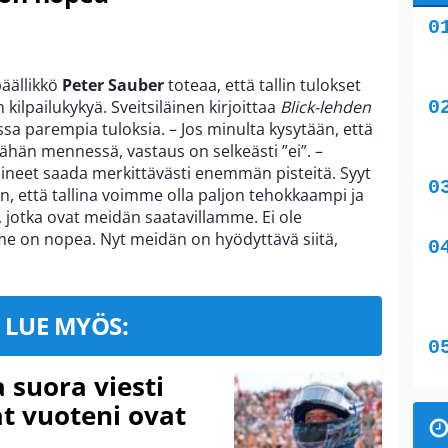
päällikkö
Peter Sauber
toteaa, että tallin tulokset
kilpailukykyä. Sveitsiläinen kirjoittaa
Blick-lehden
a parempia tuloksia. – Jos minulta kysytään, että
ähän mennessä, vastaus on selkeästi ”ei”. –
ineet saada merkittävästi enemmän pisteitä. Syyt
on, että tallina voimme olla paljon tehokkaampi ja
, jotka ovat meidän saatavillamme. Ei ole
me on nopea. Nyt meidän on hyödyttävä siitä,
LUE MYÖS:
a suora viesti
at vuoteni ovat