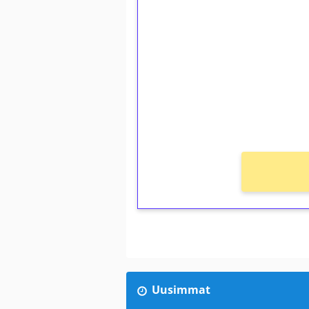
1€ = 10€ arvosta 
kierrätystä!
Talleta 1€
Saat heti 50 ilmaiskierr
kierros)!
Ei kierrätysvaatimusta!
Uusimmat