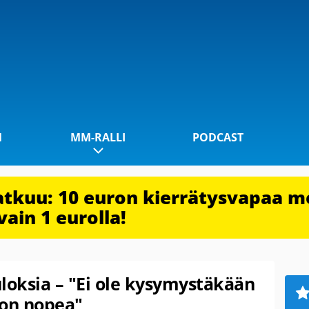
1
MM-RALLI
PODCAST
jatkuu: 10 euron kierrätysvapaa m
vain 1 eurolla!
loksia – "Ei ole kysymystäkään
 on nopea"