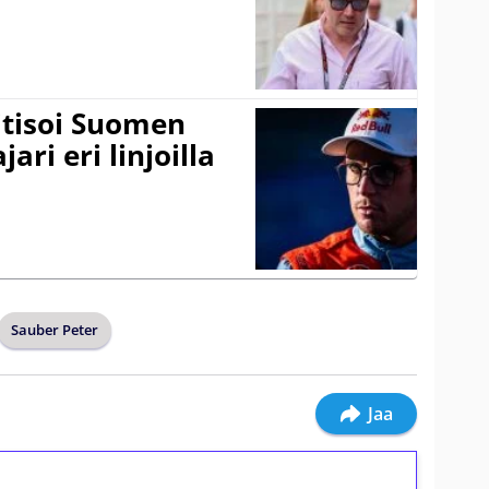
itisoi Suomen
ari eri linjoilla
Sauber Peter
Jaa