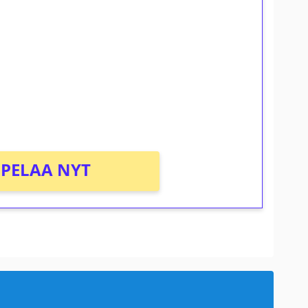
ilmaiskierroksia ilman
osta Tuohi 1000 -peliin (arvo 0,20€ per
PELAA NYT