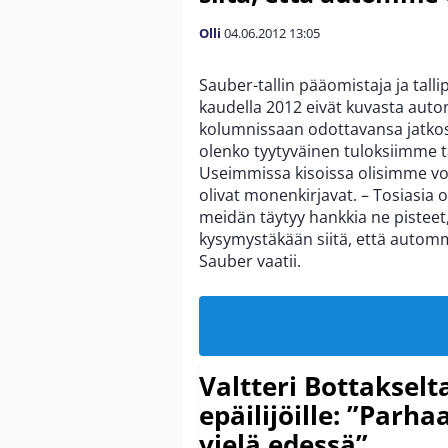
Olli
04.06.2012
13:05
Sauber-tallin pääomistaja ja talli
kaudella 2012 eivät kuvasta auton 
kolumnissaan odottavansa jatkoss
olenko tyytyväinen tuloksiimme t
Useimmissa kisoissa olisimme vo
olivat monenkirjavat. – Tosiasia 
meidän täytyy hankkia ne pisteet
kysymystäkään siitä, että autom
Sauber vaatii.
Valtteri Bottakselt
epäilijöille: ”Parha
vielä edessä”