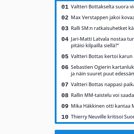
Valtteri Bottakselta suora vi
Max Verstappen jakoi kovaa 
Ralli SM:n ratkaisuhetket käs
Jari-Matti Latvala nostaa tu
pitäisi kilpailla siellä?”
Valtteri Bottas kertoi karun
Sebastien Ogierin kartanluki
ja näin suuret puut edess
Valtteri Bottas nappasi pai
Rallin MM-taistelu voi saad
Mika Häkkinen otti kantaa 
Thierry Neuville kritisoi Suo