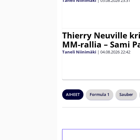
Taneli Niinimäki
|
05.08.2026
23:31
Thierry Neuville kr
MM-rallia – Sami Paj
Taneli Niinimäki
|
04.08.2026
22:42
AIHEET
Formula 1
Sauber