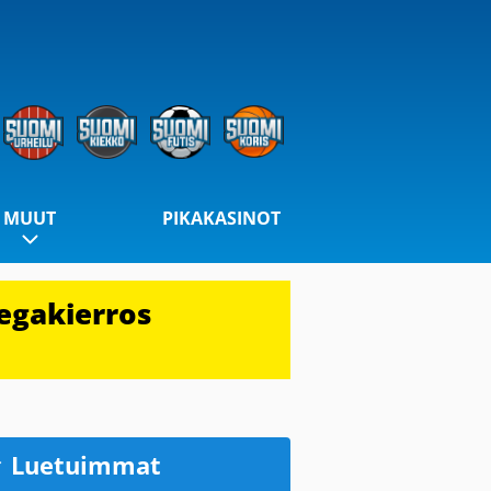
MUUT
PIKAKASINOT
egakierros
Luetuimmat