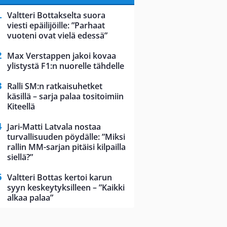
Valtteri Bottakselta suora
viesti epäilijöille: ”Parhaat
vuoteni ovat vielä edessä”
Max Verstappen jakoi kovaa
ylistystä F1:n nuorelle tähdelle
Ralli SM:n ratkaisuhetket
käsillä – sarja palaa tositoimiin
Kiteellä
Jari-Matti Latvala nostaa
turvallisuuden pöydälle: ”Miksi
rallin MM-sarjan pitäisi kilpailla
siellä?”
Valtteri Bottas kertoi karun
syyn keskeytyksilleen – ”Kaikki
alkaa palaa”