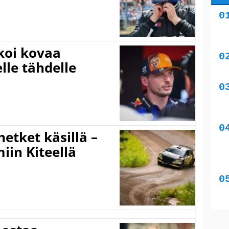
koi kovaa
lle tähdelle
hetket käsillä –
iin Kiteellä