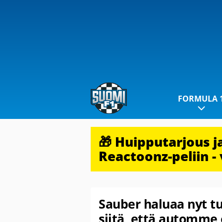
FORMULA 
🎁 Huipputarjous 
Reactoonz-peliin - 
Sauber haluaa nyt tu
siitä, että automme