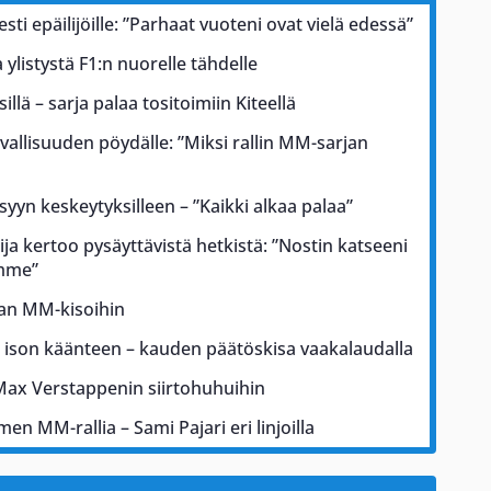
esti epäilijöille: ”Parhaat vuoteni ovat vielä edessä”
ylistystä F1:n nuorelle tähdelle
illä – sarja palaa tositoimiin Kiteellä
rvallisuuden pöydälle: ”Miksi rallin MM-sarjan
 syyn keskeytyksilleen – ”Kaikki alkaa palaa”
ja kertoo pysäyttävistä hetkistä: ”Nostin katseeni
ämme”
kan MM-kisoihin
a ison käänteen – kauden päätöskisa vaakalaudalla
Max Verstappenin siirtohuhuihin
men MM-rallia – Sami Pajari eri linjoilla