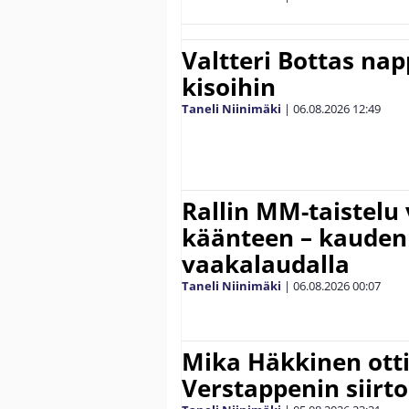
Valtteri Bottas na
kisoihin
Taneli Niinimäki
|
06.08.2026
12:49
Rallin MM-taistelu 
käänteen – kauden
vaakalaudalla
Taneli Niinimäki
|
06.08.2026
00:07
Mika Häkkinen ott
Verstappenin siirt