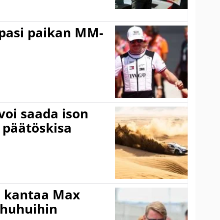
ppasi paikan MM-
voi saada ison
 päätöskisa
i kantaa Max
ohuhuihin