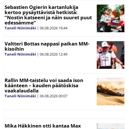
Sebastien Ogierin kartanlukija
kertoo pysäyttävistä hetkistä:
”Nostin katseeni ja näin suuret puut
edessämme”
Taneli Niinimäki
|
06.08.2026
16:44
Valtteri Bottas nappasi paikan MM-
kisoihin
Taneli Niinimäki
|
06.08.2026
12:49
Rallin MM-taistelu voi saada ison
käänteen – kauden päätöskisa
vaakalaudalla
Taneli Niinimäki
|
06.08.2026
00:07
Mika Häkkinen otti kantaa Max