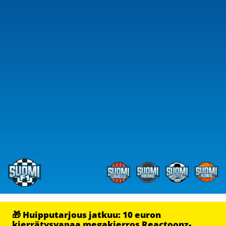
🎁 Huipputarjous jatkuu: 10 euron
kierrätysvapaa megakierros Reactoonz-