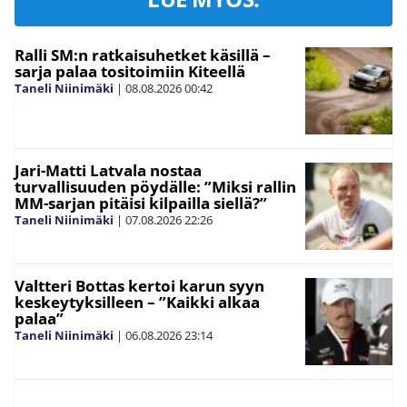
Ralli SM:n ratkaisuhetket käsillä –
sarja palaa tositoimiin Kiteellä
Taneli Niinimäki
|
08.08.2026
00:42
Jari-Matti Latvala nostaa
turvallisuuden pöydälle: ”Miksi rallin
MM-sarjan pitäisi kilpailla siellä?”
Taneli Niinimäki
|
07.08.2026
22:26
Valtteri Bottas kertoi karun syyn
keskeytyksilleen – ”Kaikki alkaa
palaa”
Taneli Niinimäki
|
06.08.2026
23:14