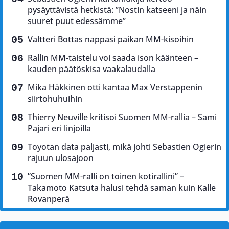
pysäyttävistä hetkistä: ”Nostin katseeni ja näin
suuret puut edessämme”
Valtteri Bottas nappasi paikan MM-kisoihin
Rallin MM-taistelu voi saada ison käänteen –
kauden päätöskisa vaakalaudalla
Mika Häkkinen otti kantaa Max Verstappenin
siirtohuhuihin
Thierry Neuville kritisoi Suomen MM-rallia – Sami
Pajari eri linjoilla
Toyotan data paljasti, mikä johti Sebastien Ogierin
rajuun ulosajoon
”Suomen MM-ralli on toinen kotirallini” –
Takamoto Katsuta halusi tehdä saman kuin Kalle
Rovanperä