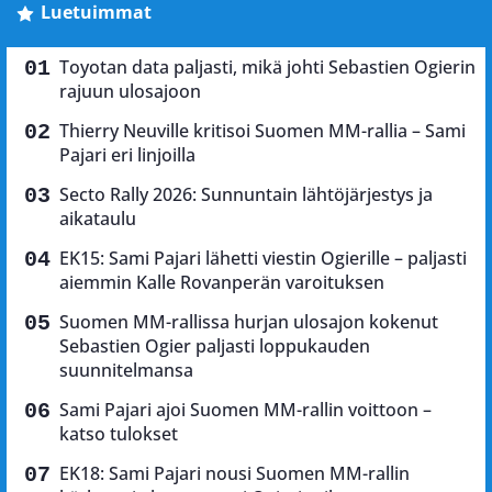
Luetuimmat
Toyotan data paljasti, mikä johti Sebastien Ogierin
rajuun ulosajoon
Thierry Neuville kritisoi Suomen MM-rallia – Sami
Pajari eri linjoilla
Secto Rally 2026: Sunnuntain lähtöjärjestys ja
aikataulu
EK15: Sami Pajari lähetti viestin Ogierille – paljasti
aiemmin Kalle Rovanperän varoituksen
Suomen MM-rallissa hurjan ulosajon kokenut
Sebastien Ogier paljasti loppukauden
suunnitelmansa
Sami Pajari ajoi Suomen MM-rallin voittoon –
katso tulokset
EK18: Sami Pajari nousi Suomen MM-rallin