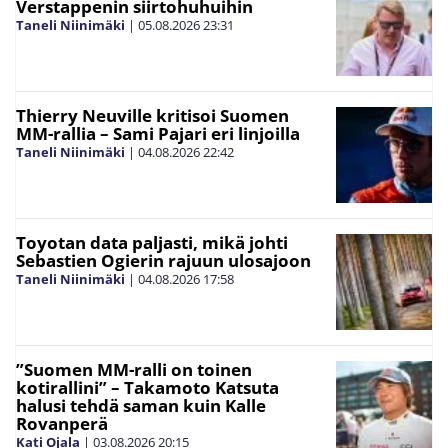
Verstappenin siirtohuhuihin
Taneli Niinimäki
|
05.08.2026
23:31
Thierry Neuville kritisoi Suomen
MM-rallia – Sami Pajari eri linjoilla
Taneli Niinimäki
|
04.08.2026
22:42
Toyotan data paljasti, mikä johti
Sebastien Ogierin rajuun ulosajoon
Taneli Niinimäki
|
04.08.2026
17:58
”Suomen MM-ralli on toinen
kotirallini” – Takamoto Katsuta
halusi tehdä saman kuin Kalle
Rovanperä
Kati Ojala
|
03.08.2026
20:15