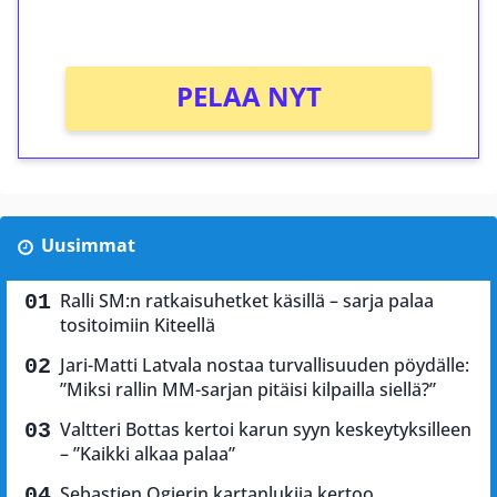
Ei kierrätysvaatimusta!
PELAA NYT
Uusimmat
Ralli SM:n ratkaisuhetket käsillä – sarja palaa
tositoimiin Kiteellä
Jari-Matti Latvala nostaa turvallisuuden pöydälle:
”Miksi rallin MM-sarjan pitäisi kilpailla siellä?”
Valtteri Bottas kertoi karun syyn keskeytyksilleen
– ”Kaikki alkaa palaa”
Sebastien Ogierin kartanlukija kertoo