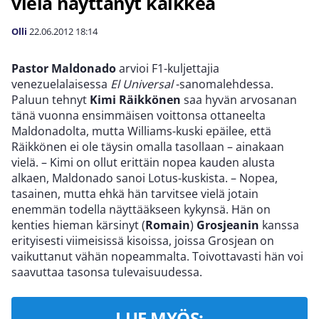
vielä näyttänyt kaikkea
Olli
22.06.2012
18:14
Pastor Maldonado
arvioi F1-kuljettajia
venezuelalaisessa
El Universal
-sanomalehdessa.
Paluun tehnyt
Kimi Räikkönen
saa hyvän arvosanan
tänä vuonna ensimmäisen voittonsa ottaneelta
Maldonadolta, mutta Williams-kuski epäilee, että
Räikkönen ei ole täysin omalla tasollaan – ainakaan
vielä. – Kimi on ollut erittäin nopea kauden alusta
alkaen, Maldonado sanoi Lotus-kuskista. – Nopea,
tasainen, mutta ehkä hän tarvitsee vielä jotain
enemmän todella näyttääkseen kykynsä. Hän on
kenties hieman kärsinyt (
Romain
)
Grosjeanin
kanssa
erityisesti viimeisissä kisoissa, joissa Grosjean on
vaikuttanut vähän nopeammalta. Toivottavasti hän voi
saavuttaa tasonsa tulevaisuudessa.
LUE MYÖS: