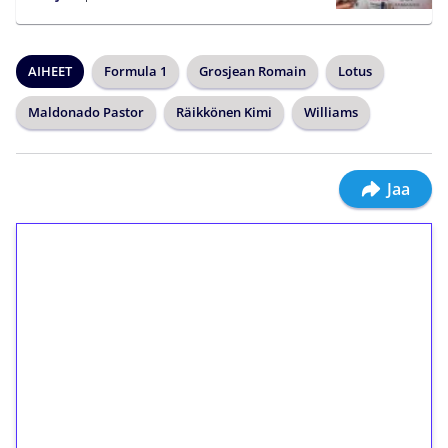
AIHEET
Formula 1
Grosjean Romain
Lotus
Maldonado Pastor
Räikkönen Kimi
Williams
Jaa
1€ = 10€ arvosta
ilmaiskierroksia ilman
kierrätystä!
Talleta 1€
Saat heti 50 ilmaiskierrosta Tuohi 1000 -
peliin (arvo 0,20€ per kierros)!