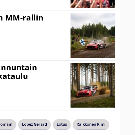
n MM-rallin
Sunnuntain
ikataulu
Romain
Lopez Gerard
Lotus
Räikkönen Kimi