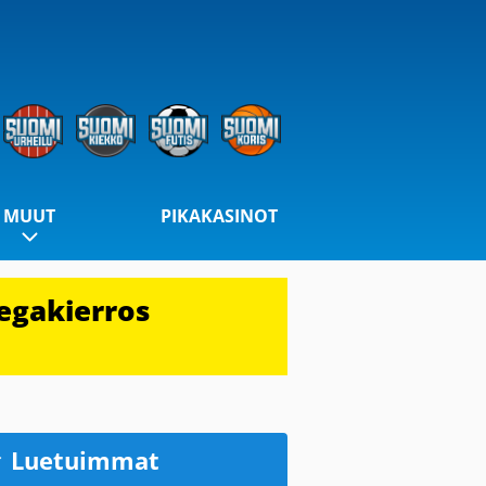
MUUT
PIKAKASINOT
egakierros
Luetuimmat