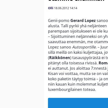
Olli
18.06.2012
14:14
Genii-pomo
Gerard Lopez
sanoo,
alusta. Talli pyrkii yhä neljäntee
parempaan sijoitukseen ei ole ku
– Sijoittuminen neljänneksi on yh
saavuttaa enemmän, me otamme 
Lopez sanoo
Autosportille
. – Juu
sillä meillä on kaksi kuljettajaa, 
(
Räikkönen
) tasauspyörästä ei t
pitänyt olla toisessa rivissä.
Rom
ei auttanut. Jos aloittaa 7:nnestä
Kisan voi voittaa, mutta se on va
koko paketin täytyy toimia – ja o
niin kauan kuin molemmat kuljett
luxembourgilainen toteaa.