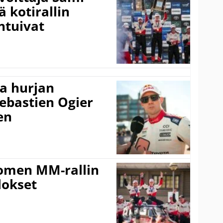
ä kotirallin
ntuivat
a hurjan
ebastien Ogier
en
uomen MM-rallin
lokset