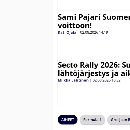
Sami Pajari Suome
voittoon!
Kati Ojala
|
02.08.2026
14:19
Secto Rally 2026: 
lähtöjärjestys ja a
Miikka Lahtinen
|
02.08.2026
10:32
AIHEET
Formula 1
Grosjean 