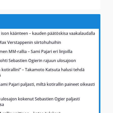
a ison käänteen – kauden päätöskisa vaakalaudalla
Max Verstappenin siirtohuhuihin
men MM-rallia – Sami Pajari eri linjoilla
johti Sebastien Ogierin rajuun ulosajoon
kotirallini” – Takamoto Katsuta halusi tehdä
ä
i Pajari paljasti, miltä kotirallin paineet oikeasti
ulosajon kokenut Sebastien Ogier paljasti
sa