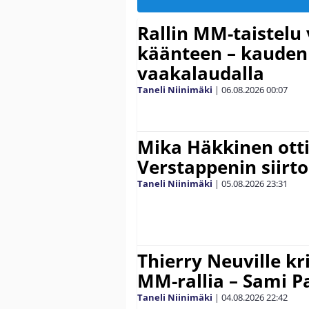
Rallin MM-taistelu 
käänteen – kauden
vaakalaudalla
Taneli Niinimäki
|
06.08.2026
00:07
Mika Häkkinen ott
Verstappenin siirt
Taneli Niinimäki
|
05.08.2026
23:31
Thierry Neuville kr
MM-rallia – Sami Paj
Taneli Niinimäki
|
04.08.2026
22:42