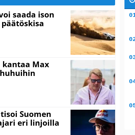
voi saada ison
 päätöskisa
i kantaa Max
ohuhuihin
itisoi Suomen
ari eri linjoilla