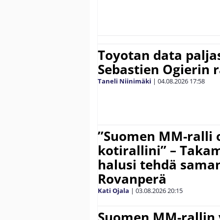
Toyotan data paljas
Sebastien Ogierin 
Taneli Niinimäki
|
04.08.2026
17:58
”Suomen MM-ralli 
kotirallini” – Tak
halusi tehdä saman
Rovanperä
Kati Ojala
|
03.08.2026
20:15
Suomen MM-rallin 