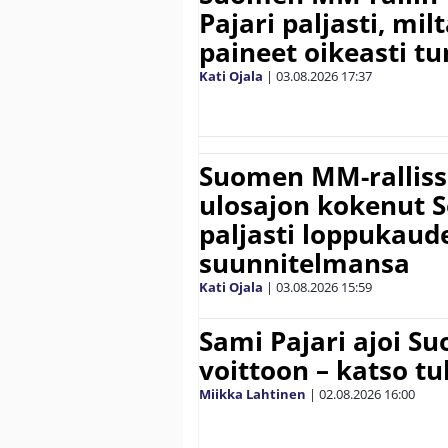
Pajari paljasti, milt
paineet oikeasti tu
Kati Ojala
|
03.08.2026
17:37
Suomen MM-ralliss
ulosajon kokenut S
paljasti loppukaud
suunnitelmansa
Kati Ojala
|
03.08.2026
15:59
Sami Pajari ajoi S
voittoon – katso tu
Miikka Lahtinen
|
02.08.2026
16:00