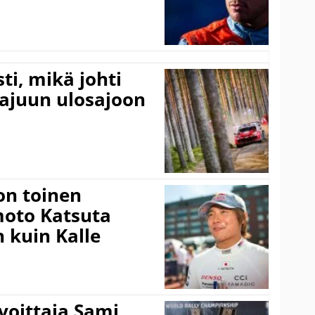
ti, mikä johti
rajuun ulosajoon
on toinen
amoto Katsuta
 kuin Kalle
voittaja Sami