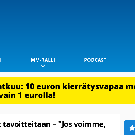
1
MM-RALLI
PODCAST
jatkuu: 10 euron kierrätysvapaa m
vain 1 eurolla!
t tavoitteitaan – "Jos voimme,