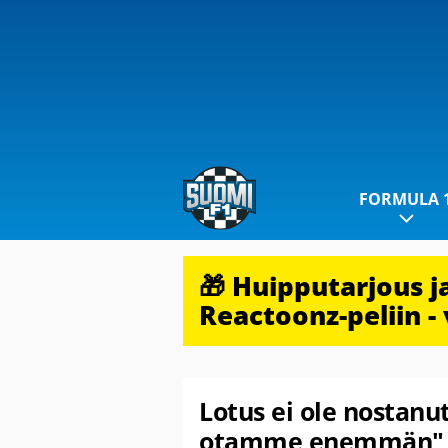
FORMULA 
🎁 Huipputarjous 
Reactoonz-peliin - 
Lotus ei ole nostanu
otamme enemmän"