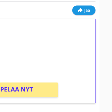
Jaa
ilmaiskierroksia ilman
osta Tuohi 1000 -peliin (arvo 0,20€ per
PELAA NYT