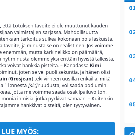
 että Lotuksen tavoite ei ole muuttunut kauden
n sijaan valmistajien sarjassa. Mahdollisuutta
itenkaan tarkoitus sulkea kokonaan pois laskuista.
ä tavoite, ja minusta se on realistinen. Jos voimme
enemmän, mutta kärkinelikko on päämäärä,
ri nyt minusta olemme yksi erittäin hyvistä talleista,
jotka voivat hankkia pisteitä. – Kanadassa
Kimi
oiminut, joten se vei puoli sekuntia, ja hänen olisi
ain
(
Grosjean
) teki virheen uusilla renkailla, mikä
 ja 11:nnestä
[sic]
ruudusta, voi saada podiumin.
ikeaa. Jotta me voimme saada osakilpailuvoiton,
n monia ihmisiä, jotka pyrkivät samaan. – Kuitenkin
ajamme hankkivat pisteitä, olen tyytyväinen,
LUE MYÖS: