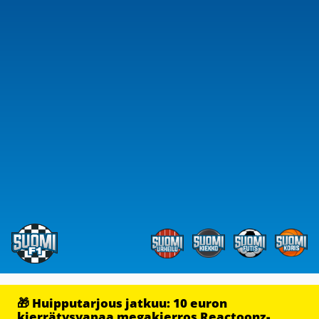
🎁 Huipputarjous jatkuu: 10 euron
kierrätysvapaa megakierros Reactoonz-