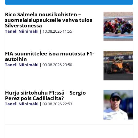
Rico Salmela nousi kohisten –
suomalaislupaukselle vahva tulos
Silverstonessa
Taneli Niinimäki
|
10.08.2026
11:55
FIA suunnittelee isoa muutosta F1-
autoihin
Taneli Niinimäki
|
09.08.2026
23:50
Hurja siirtohuhu F1:ssä – Sergio
Perez pois Cadillacilta?
Taneli Niinimäki
|
09.08.2026
22:53