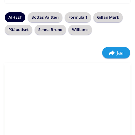
AIHEET
Bottas Valtteri
Formula 1
Gillan Mark
Pääuutiset
Senna Bruno
Williams
Jaa
🎁 Huipputarjous jatkuu: 10
euron kierrätysvapaa
megakierros Reactoonz-
peliin – vain 1 eurolla!
Peli: Reactoonz
Vain uusille asiakkaille!