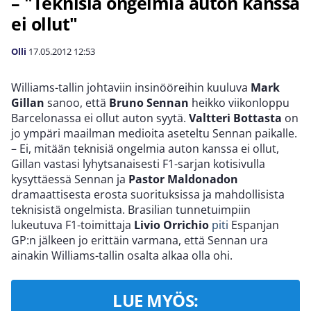
– "Teknisiä ongelmia auton kanssa
ei ollut"
Olli
17.05.2012
12:53
Williams-tallin johtaviin insinööreihin kuuluva
Mark
Gillan
sanoo, että
Bruno Sennan
heikko viikonloppu
Barcelonassa ei ollut auton syytä.
Valtteri Bottasta
on
jo ympäri maailman medioita aseteltu Sennan paikalle.
– Ei, mitään teknisiä ongelmia auton kanssa ei ollut,
Gillan vastasi lyhytsanaisesti F1-sarjan kotisivulla
kysyttäessä Sennan ja
Pastor Maldonadon
dramaattisesta erosta suorituksissa ja mahdollisista
teknisistä ongelmista. Brasilian tunnetuimpiin
lukeutuva F1-toimittaja
Livio Orrichio
piti
Espanjan
GP:n jälkeen jo erittäin varmana, että Sennan ura
ainakin Williams-tallin osalta alkaa olla ohi.
LUE MYÖS: