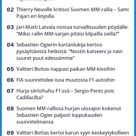
Thierry Neuville kritisoi Suomen MM-rallia – Sami
Pajari eri linjoilla
Jari-Matti Latvala nostaa turvallisuuden pöydälle:
”Miksi rallin MM-sarjan pitäisi kilpailla siellä?”
Sebastien Ogierin kartanlukija kertoo
pysäyttävistä hetkistä: ”Nostin katseeni ja näin
suuret puut edessämme”
Valtteri Bottas nappasi paikan MM-kisoihin
FIA suunnittelee isoa muutosta F1-autoihin
Hurja siirtohuhu F1:ssä – Sergio Perez pois
Cadillacilta?
Suomen MM-rallissa hurjan ulosajon kokenut
Sebastien Ogier paljasti loppukauden
suunnitelmansa
Valtteri Bottas kertoi karun syyn keskeytyksilleen