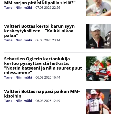
MM-sarjan pitäisi kilpailla siellä?”
Taneli Niinimäki
|
07.08.2026
22:26
Valtteri Bottas kertoi karun syyn
keskeytyksilleen – ”Kaikki alkaa
palaa”
Taneli Niinimäki
|
06.08.2026
23:14
Sebastien Ogierin kartanlukija
kertoo pysäyttävistä hetkistä:
”Nostin katseeni ja näin suuret puut
edessämme”
Taneli Niinimäki
|
06.08.2026
16:44
Valtteri Bottas nappasi paikan MM-
kisoihin
Taneli Niinimäki
|
06.08.2026
12:49