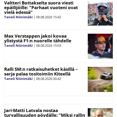
Valtteri Bottakselta suora viesti
epäilijöille: ”Parhaat vuoteni ovat
vielä edessä”
Taneli Niinimäki
|
08.08.2026
15:42
Max Verstappen jakoi kovaa
ylistystä F1:n nuorelle tähdelle
Taneli Niinimäki
|
08.08.2026
15:03
Ralli SM:n ratkaisuhetket käsillä –
sarja palaa tositoimiin Kiteellä
Taneli Niinimäki
|
08.08.2026
00:42
Jari-Matti Latvala nostaa
turvallisuuden pöydälle: ”Miksi rallin