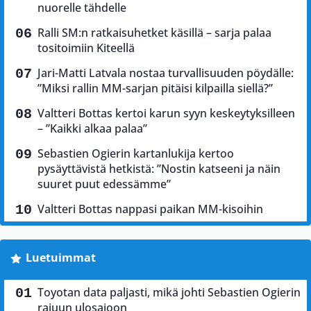
nuorelle tähdelle
Ralli SM:n ratkaisuhetket käsillä – sarja palaa
tositoimiin Kiteellä
Jari-Matti Latvala nostaa turvallisuuden pöydälle:
”Miksi rallin MM-sarjan pitäisi kilpailla siellä?”
Valtteri Bottas kertoi karun syyn keskeytyksilleen
– ”Kaikki alkaa palaa”
Sebastien Ogierin kartanlukija kertoo
pysäyttävistä hetkistä: ”Nostin katseeni ja näin
suuret puut edessämme”
Valtteri Bottas nappasi paikan MM-kisoihin
Luetuimmat
Toyotan data paljasti, mikä johti Sebastien Ogierin
rajuun ulosajoon