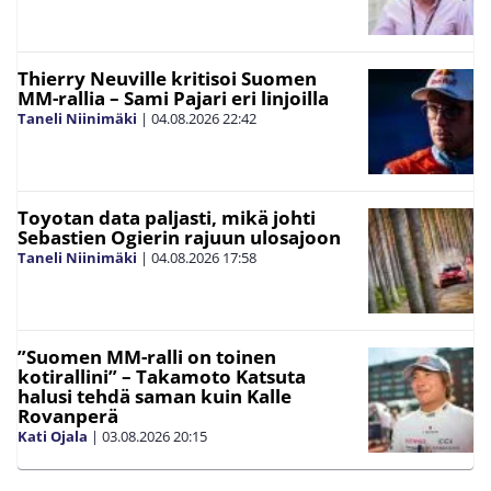
Thierry Neuville kritisoi Suomen
MM-rallia – Sami Pajari eri linjoilla
Taneli Niinimäki
|
04.08.2026
22:42
Toyotan data paljasti, mikä johti
Sebastien Ogierin rajuun ulosajoon
Taneli Niinimäki
|
04.08.2026
17:58
”Suomen MM-ralli on toinen
kotirallini” – Takamoto Katsuta
halusi tehdä saman kuin Kalle
Rovanperä
Kati Ojala
|
03.08.2026
20:15