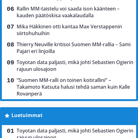
Rallin MM-taistelu voi saada ison käänteen –
kauden päätöskisa vaakalaudalla
Mika Häkkinen otti kantaa Max Verstappenin
siirtohuhuihin
Thierry Neuville kritisoi Suomen MM-rallia – Sami
Pajari eri linjoilla
Toyotan data paljasti, mikä johti Sebastien Ogierin
rajuun ulosajoon
”Suomen MM-ralli on toinen kotirallini” –
Takamoto Katsuta halusi tehdä saman kuin Kalle
Rovanperä
Luetuimmat
Toyotan data paljasti, mikä johti Sebastien Ogierin
rajuun ulosajoon