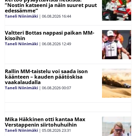
”Nostin katseeni ja näin suuret puut
edessämme”
Taneli Niinimäki
|
06.08.2026
16:44
Valtteri Bottas nappasi paikan MM-
kisoihin
Taneli Niinimäki
|
06.08.2026
12:49
Rallin MM-taistelu voi saada ison
käänteen – kauden päätöskisa
vaakalaudalla
Taneli Niinimäki
|
06.08.2026
00:07
Mika Häkkinen otti kantaa Max
Verstappenin siirtohuhuihin
Taneli Niinimäki
|
05.08.2026
23:31