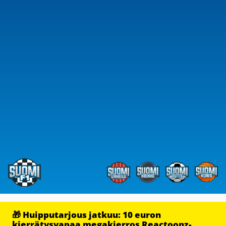
🎁 Huipputarjous jatkuu: 10 euron
kierrätysvapaa megakierros Reactoonz-