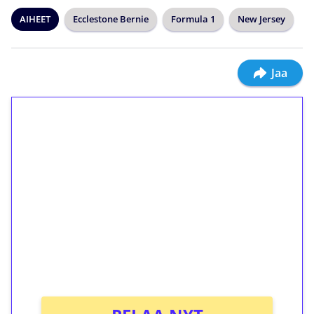
AIHEET
Ecclestone Bernie
Formula 1
New Jersey
Jaa
1€ = 10€ arvosta
ilmaiskierroksia ilman
kierrätystä!
Talleta 1€
Saat heti 50 ilmaiskierrosta Tuohi 1000 -
peliin (arvo 0,20€ per kierros)!
Ei kierrätysvaatimusta!