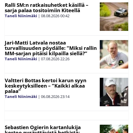
Ralli SM:n ratkaisuhetket käsillä –
sarja palaa tositoimiin Kiteellä
Taneli Niinimäki
|
08.08.2026
00:42
Jari-Matti Latvala nostaa
turvallisuuden pöydälle: ”Miksi rallin
MM-sarjan pitäisi kilpailla siellä?”
Taneli Niinimäki
|
07.08.2026
22:26
Valtteri Bottas kertoi karun syyn
keskeytyksilleen – ”Kaikki alkaa
palaa”
Taneli Niinimäki
|
06.08.2026
23:14
Sebastien Ogierin kartanlukija
kertoo pysäyttävistä hetkistä: