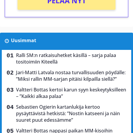
PELAA NYT
Uusimmat
Ralli SM:n ratkaisuhetket käsillä – sarja palaa
tositoimiin Kiteellä
Jari-Matti Latvala nostaa turvallisuuden pöydälle:
”Miksi rallin MM-sarjan pitäisi kilpailla siellä?”
Valtteri Bottas kertoi karun syyn keskeytyksilleen
– ”Kaikki alkaa palaa”
Sebastien Ogierin kartanlukija kertoo
pysäyttävistä hetkistä: ”Nostin katseeni ja näin
suuret puut edessämme”
Valtteri Bottas nappasi paikan MM-kisoihin