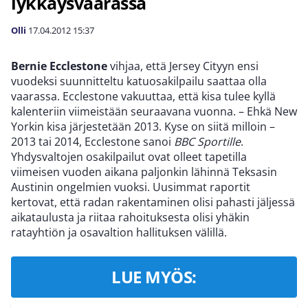
lykkäysvaarassa
Olli
17.04.2012
15:37
Bernie Ecclestone
vihjaa, että Jersey Cityyn ensi
vuodeksi suunnitteltu katuosakilpailu saattaa olla
vaarassa. Ecclestone vakuuttaa, että kisa tulee kyllä
kalenteriin viimeistään seuraavana vuonna. – Ehkä New
Yorkin kisa järjestetään 2013. Kyse on siitä milloin –
2013 tai 2014, Ecclestone sanoi
BBC Sportille
.
Yhdysvaltojen osakilpailut ovat olleet tapetilla
viimeisen vuoden aikana paljonkin lähinnä Teksasin
Austinin ongelmien vuoksi. Uusimmat raportit
kertovat, että radan rakentaminen olisi pahasti jäljessä
aikataulusta ja riitaa rahoituksesta olisi yhäkin
ratayhtiön ja osavaltion hallituksen välillä.
LUE MYÖS: