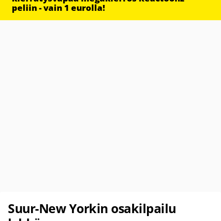
peliin - vain 1 eurolla!
Suur-New Yorkin osakilpailu